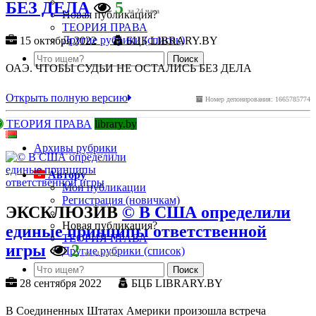
БЕЗ ДЕЛА
5
за 24 часа
Новая публикация?
ТЕОРИЯ ПРАВА
Другие рубрики (список)
15 октября 2022
БЦБ LIBRARY.BY
ОАЭ. ЧТОБЫ СУДЬИ НЕ ОСТАЛИСЬ БЕЗ ДЕЛА
Открыть полную версию
Номер депонирования: 1665785774
ТЕОРИЯ ПРАВА
library.by
Архивы рубрики
Автору
Мои публикации
Регистрация (новичкам)
ЭКСКЛЮЗИВ
© В США определили
Новая публикация?
единые принципы ответственной
ТЕОРИЯ ПРАВА
игры
2
Другие рубрики (список)
за 24 часа
28 сентября 2022
БЦБ LIBRARY.BY
В Соединенных Штатах Америки произошла встреча