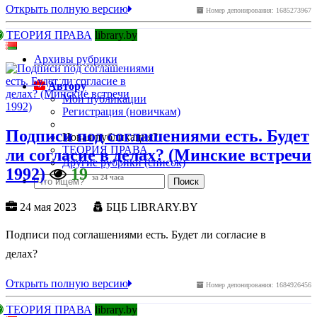
Открыть полную версию
Номер депонирования: 1685273967
ТЕОРИЯ ПРАВА
library.by
Архивы рубрики
Автору
Мои публикации
Регистрация (новичкам)
Подписи под соглашениями есть. Будет
Новая публикация?
ТЕОРИЯ ПРАВА
ли согласие в делах? (Минские встречи
Другие рубрики (список)
1992)
19
за 24 часа
24 мая 2023
БЦБ LIBRARY.BY
Подписи под соглашениями есть. Будет ли согласие в
делах?
Открыть полную версию
Номер депонирования: 1684926456
ТЕОРИЯ ПРАВА
library.by