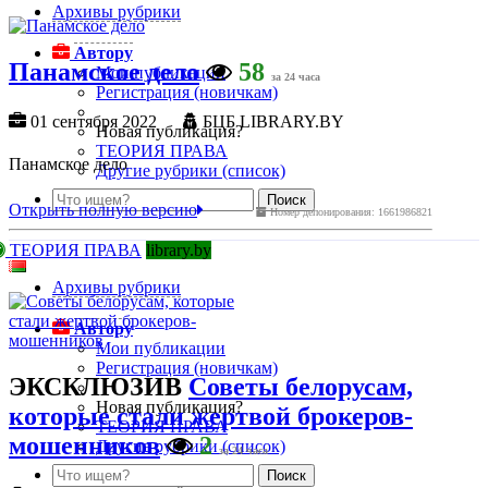
Архивы рубрики
Автору
Панамское дело
58
Мои публикации
за 24 часа
Регистрация (новичкам)
01 сентября 2022
БЦБ LIBRARY.BY
Новая публикация?
ТЕОРИЯ ПРАВА
Панамское дело
Другие рубрики (список)
Открыть полную версию
Номер депонирования: 1661986821
ТЕОРИЯ ПРАВА
library.by
Архивы рубрики
Автору
Мои публикации
Регистрация (новичкам)
ЭКСКЛЮЗИВ
Советы белорусам,
Новая публикация?
которые стали жертвой брокеров-
ТЕОРИЯ ПРАВА
мошенников
2
Другие рубрики (список)
за 24 часа