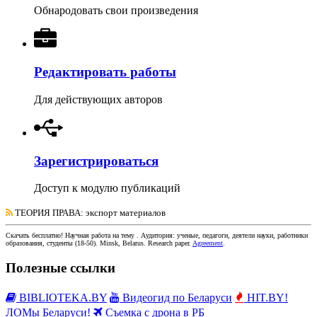
Обнародовать свои произведения
Редактировать работы
Для действующих авторов
Зарегистрироваться
Доступ к модулю публикаций
ТЕОРИЯ ПРАВА
: экспорт материалов
Скачать бесплатно!
Научная работа
на тему
. Аудитория:
ученые, педагоги, деятели науки, работники
образования, студенты
(
18-50
).
Minsk, Belarus
.
Research paper
.
Agreement
.
Полезные ссылки
BIBLIOTEKA.BY
Видеогид по Беларуси
HIT.BY!
ЛОМы Беларуси!
Съемка с дрона в РБ