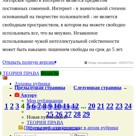
Авторское право в Интернете является предметом
постоянных сомнений. Интернет - в значительной степени
основанный на творчестве пользователей - не является
свободным пространством, в котором вы можете свободно
использовать все, что ва мнужно. Незаконное
использование чужой интеллектуальной собственности
может быть наказано лишением свободы на срок до 5 лет.
Открыть полную версию
Номер депонирования: 1636197321
ТЕОРИЯ ПРАВА
library.by
Архивы рубрики
←
Предыдущая
страница
Следующая
страница
→
Автору
Мои публикации
1
2
3
4
5
6
7
8
9
10
11
12
...
20
21
22
23
24
Регистрация (новичкам)
25
26
27
28
29
Новая публикация?
ТЕОРИЯ ПРАВА
Публикации, отправленные в архив рубрики
Другие рубрики (список)