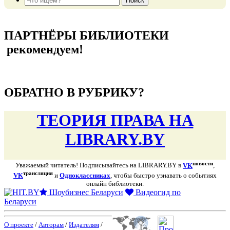
подняться наверх ↑
ПАРТНЁРЫ БИБЛИОТЕКИ
рекомендуем!
подняться наверх ↑
ОБРАТНО В РУБРИКУ?
ТЕОРИЯ ПРАВА НА
LIBRARY.BY
новости
Уважаемый читатель! Подписывайтесь на LIBRARY.BY в
VK
,
трансляция
VK
и
Одноклассниках
, чтобы быстро узнавать о событиях
онлайн библиотеки.
Шоубизнес Беларуси
Видеогид по
Беларуси
О проекте
/
Авторам
/
Издателям
/