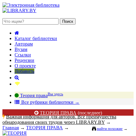
 августа 2026, суббота
Каталог библиотеки
Авторам
Вузам
Ссылки
Рецензии
О проекте
Добавить
Вы здесь
Теория права
В
се рубрики библиотеки
→
ТЕОРИЯ ПРАВА
(последнее)
Важная информация для авторов. Все преимущества
обнародования своих трудов через LIBRARY.BY
→
Главная
→
ТЕОРИЯ ПРАВА
→
найти похожие
→