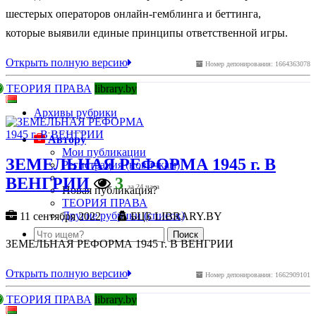
шестерых операторов онлайн-гемблинга и беттинга,
которые выявили единые принципы ответственной игры.
Открыть полную версию
Номер депонирования: 1664363078
ТЕОРИЯ ПРАВА
library.by
Архивы рубрики
Автору
Мои публикации
ЗЕМЕЛЬНАЯ РЕФОРМА 1945 г. В
Регистрация (новичкам)
ВЕНГРИИ
3
за 24 часа
Новая публикация?
ТЕОРИЯ ПРАВА
Другие рубрики (список)
11 сентября 2022
БЦБ LIBRARY.BY
ЗЕМЕЛЬНАЯ РЕФОРМА 1945 г. В ВЕНГРИИ
Открыть полную версию
Номер депонирования: 1662909101
ТЕОРИЯ ПРАВА
library.by