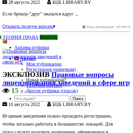
28 августа 2022
БЦБ LIBRARY.BY
Если брокер-"друг" оказался вдруг ...
Открыть полную версию
Номер депонирования: 1661688156
ТЕОРИЯ ПРАВА
library.by
Архивы рубрики
Автору
Мои публикации
Регистрация (новичкам)
ЭКСКЛЮЗИВ
Правовые вопросы
Новая публикация?
лицензирования заведений в сфере игр
ТЕОРИЯ ПРАВА
15
Другие рубрики (список)
за 24 часа
10 августа 2022
БЦБ LIBRARY.BY
Игорным заведениям нужно проходить регистрацию,
чтобы легально работать в большинстве локаций. Для
этого следует получить разрешение, оформленное в