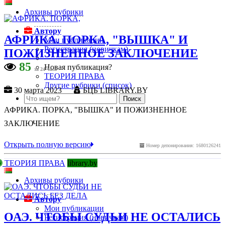
Архивы рубрики
Автору
АФРИКА. ПОРКА, "ВЫШКА" И
Мои публикации
Регистрация (новичкам)
ПОЖИЗНЕННОЕ ЗАКЛЮЧЕНИЕ
85
Новая публикация?
за 24 часа
ТЕОРИЯ ПРАВА
Другие рубрики (список)
30 марта 2023
БЦБ LIBRARY.BY
АФРИКА. ПОРКА, "ВЫШКА" И ПОЖИЗНЕННОЕ
ЗАКЛЮЧЕНИЕ
Открыть полную версию
Номер депонирования: 1680126241
ТЕОРИЯ ПРАВА
library.by
Архивы рубрики
Автору
Мои публикации
ОАЭ. ЧТОБЫ СУДЬИ НЕ ОСТАЛИСЬ
Регистрация (новичкам)