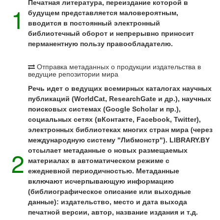
Печатная литература, переиздание которой в
1
будущем представляется маловероятным,
вводится в постоянный электронный
библиотечный оборот и непрерывно приносит
перманентную пользу правообладателю.
Отправка метаданных о продукции издательства в
ведущие репозитории мира
Речь идет о ведущих всемирных каталогах научных
публикаций (WorldCat, ResearchGate и др.), научных
поисковых системах (Google Scholar и пр.),
социальных сетях (вКонтакте, Facebook, Twitter),
электронных библиотеках многих стран мира (через
международную систему "Либмонстр"). LIBRARY.BY
2
отсылает метаданные о новых размещаемых
материалах в автоматическом режиме с
ежедневной периодичностью. Метаданные
включают исчерпывающую информацию
(библиографическое описание или выходные
данные): издательство, место и дата выхода
печатной версии, автор, название издания и т.д.