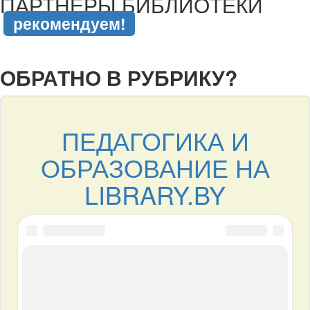
ПАРТНЁРЫ БИБЛИОТЕКИ
рекомендуем!
подняться наверх ↑
ОБРАТНО В РУБРИКУ?
ПЕДАГОГИКА И
ОБРАЗОВАНИЕ НА
LIBRARY.BY
новости
Уважаемый читатель! Подписывайтесь на LIBRARY.BY в
VK
,
трансляция
VK
и
Одноклассниках
, чтобы быстро узнавать о событиях
онлайн библиотеки.
Шоубизнес Беларуси