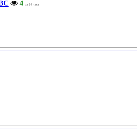
ВС
4
за 24 часа