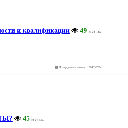
сности и квалификации
49
за 24 часа
Номер депонирования: 1764093704
ОТЫ?
45
за 24 часа