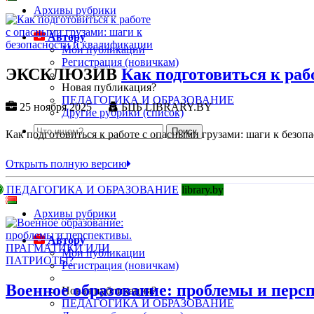
Архивы рубрики
Автору
Мои публикации
Регистрация (новичкам)
ЭКСКЛЮЗИВ
Как подготовиться к раб
Новая публикация?
ПЕДАГОГИКА И ОБРАЗОВАНИЕ
25 ноября 2025
БЦБ LIBRARY.BY
Другие рубрики (список)
Как подготовиться к работе с опасными грузами: шаги к безоп
Открыть полную версию
ПЕДАГОГИКА И ОБРАЗОВАНИЕ
library.by
Архивы рубрики
Автору
Мои публикации
Регистрация (новичкам)
Военное образование: проблемы и 
Новая публикация?
ПЕДАГОГИКА И ОБРАЗОВАНИЕ