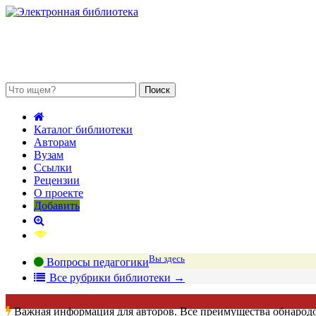
 августа 2026, пятница
Каталог библиотеки
Авторам
Вузам
Ссылки
Рецензии
О проекте
Добавить
Вы здесь
Вопросы педагогики
В
се рубрики библиотеки
→
Важная информация для авторов. Все преимущества обнарод