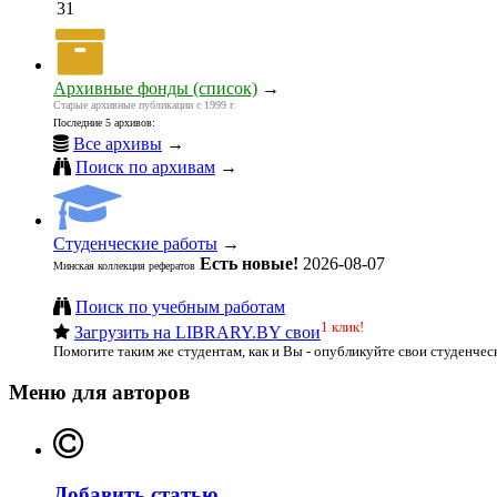
31
Архивные фонды (список)
→
Старые архивные публикации с 1999 г.
Последние 5 архивов:
Все архивы
→
Поиск по архивам
→
Студенческие работы
→
Есть новые!
2026-08-07
Минская коллекция рефератов
Поиск по учебным работам
1 клик!
Загрузить на LIBRARY.BY свои
Помогите таким же студентам, как и Вы - опубликуйте свои студенчес
Меню для авторов
Добавить статью