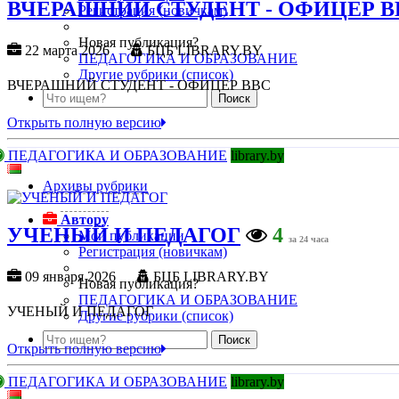
ВЧЕРАШНИЙ СТУДЕНТ - ОФИЦЕР В
Регистрация (новичкам)
Новая публикация?
22 марта 2026
БЦБ LIBRARY.BY
ПЕДАГОГИКА И ОБРАЗОВАНИЕ
Другие рубрики (список)
ВЧЕРАШНИЙ СТУДЕНТ - ОФИЦЕР ВВС
Открыть полную версию
ПЕДАГОГИКА И ОБРАЗОВАНИЕ
library.by
Архивы рубрики
Автору
УЧЕНЫЙ И ПЕДАГОГ
4
Мои публикации
за 24 часа
Регистрация (новичкам)
09 января 2026
БЦБ LIBRARY.BY
Новая публикация?
ПЕДАГОГИКА И ОБРАЗОВАНИЕ
УЧЕНЫЙ И ПЕДАГОГ
Другие рубрики (список)
Открыть полную версию
ПЕДАГОГИКА И ОБРАЗОВАНИЕ
library.by