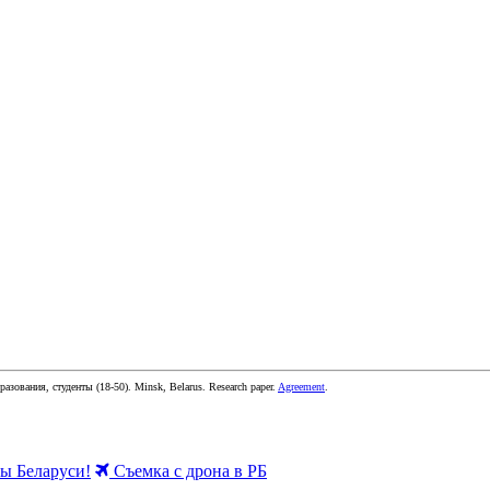
бразования, студенты
(
18-50
).
Minsk, Belarus
.
Research paper
.
Agreement
.
 Беларуси!
Съемка с дрона в РБ