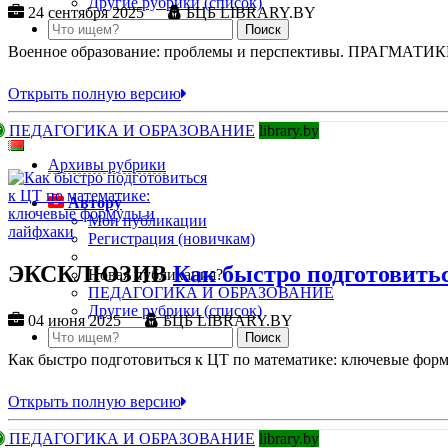
Другие рубрики (список)
24 сентября 2025
БЦБ LIBRARY.BY
Военное образование: проблемы и перспективы. ПРАГМА
Открыть полную версию
ПЕДАГОГИКА И ОБРАЗОВАНИЕ
library.by
Архивы рубрики
Автору
Мои публикации
Регистрация (новичкам)
ЭКСКЛЮЗИВ
Как быстро подготовить
Новая публикация?
ПЕДАГОГИКА И ОБРАЗОВАНИЕ
Другие рубрики (список)
04 июня 2025
БЦБ LIBRARY.BY
Как быстро подготовиться к ЦТ по математике: ключевые фор
Открыть полную версию
ПЕДАГОГИКА И ОБРАЗОВАНИЕ
library.by