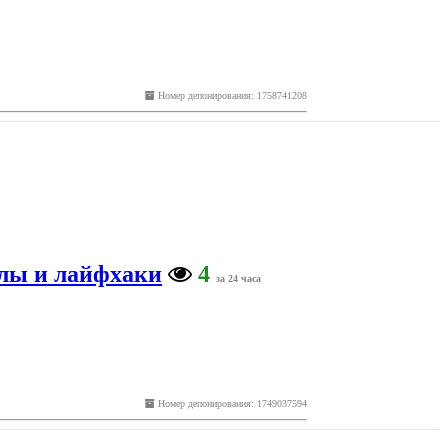
Номер депонирования: 1758741208
улы и лайфхаки
4
за 24 часа
Номер депонирования: 1749037594