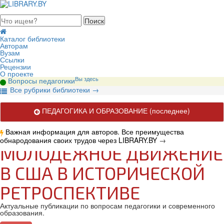
августа 2026, четверг
Каталог библиотеки
Авторам
Вузам
Ссылки
Рецензии
О проекте
Вы здесь
Вопросы педагогики
В
се рубрики библиотеки
→
ПЕДАГОГИКА И ОБРАЗОВАНИЕ
(последнее)
Важная информация для авторов. Все преимущества
обнародования своих трудов через LIBRARY.BY
→
МОЛОДЕЖНОЕ ДВИЖЕНИЕ
В США В ИСТОРИЧЕСКОЙ
РЕТРОСПЕКТИВЕ
Актуальные публикации по вопросам педагогики и современного
образования.