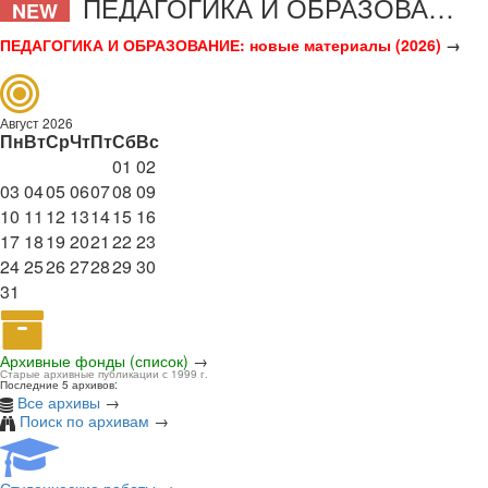
ПЕДАГОГИКА И ОБРАЗОВАНИЕ
NEW
ПЕДАГОГИКА И ОБРАЗОВАНИЕ: новые материалы (2026)
→
Август 2026
Пн
Вт
Ср
Чт
Пт
Сб
Вс
01
02
03
04
05
06
07
08
09
10
11
12
13
14
15
16
17
18
19
20
21
22
23
24
25
26
27
28
29
30
31
Архивные фонды (список)
→
Старые архивные публикации с 1999 г.
Последние 5 архивов:
Все архивы
→
Поиск по архивам
→