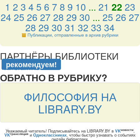
1
2
3
4
5
6
7
8
9
10
...
21
22
23
24
25
26
27
28
29
30
...
25
26
27
28
29
30
31
32
33
34
Публикации, отправленные в архив рубрики
подняться наверх ↑
ПАРТНЁРЫ БИБЛИОТЕКИ
рекомендуем!
подняться наверх ↑
ОБРАТНО В РУБРИКУ?
ФИЛОСОФИЯ НА
LIBRARY.BY
новости
Уважаемый читатель! Подписывайтесь на LIBRARY.BY в
VK
,
трансляция
VK
и
Одноклассниках
, чтобы быстро узнавать о событиях
онлайн библиотеки.