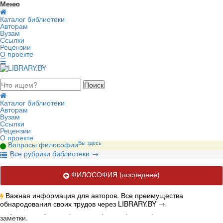
Меню
Каталог библиотеки
Авторам
Вузам
Ссылки
Рецензии
О проекте
☰
августа 2026, четверг
Каталог библиотеки
Авторам
Вузам
Ссылки
Рецензии
О проекте
Вы здесь
Вопросы философии
В
се рубрики библиотеки
→
ФИЛОСОФИЯ
(последнее)
Важная информация для авторов. Все преимущества
обнародования своих трудов через LIBRARY.BY
→
Актуальные публикации по вопросам философии. Книги, статьи,
заметки.