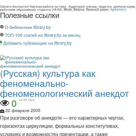
Скачать бесплатно!
Научная работа
на тему
. Аудитория:
ученые, педагоги, деятели науки,
работники образования, студенты
(
18-50
).
Minsk, Belarus
.
Research paper
.
Agreement
.
Полезные ссылки
О библиотеке library.by
ТОП-100 статей на library.by за месяц
Добавить публикацию на library.by
(Русская) культура как
феноменально-
феноменологический анекдот
0
за 24 часа
22 февраля 2005
При разговоре об анекдоте — его характерных чертах,
горизонтах циркуляции, формальных конститутивах,
условиях и возможностях презентации, а также