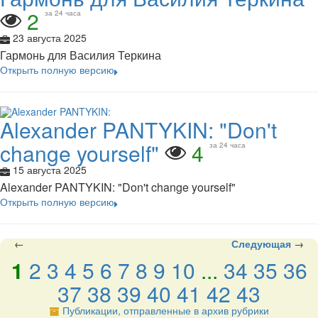
2
за 24 часа
23 августа 2025
Гармонь для Василия Теркина
Открыть полную версию
Alexander PANTYKIN: "Don't
change yourself"
4
за 24 часа
15 августа 2025
Alexander PANTYKIN: "Don't change yourself"
Открыть полную версию
←
Следующая
→
1
2
3
4
5
6
7
8
9
10
...
34
35
36
37
38
39
40
41
42
43
Публикации, отправленные в архив рубрики