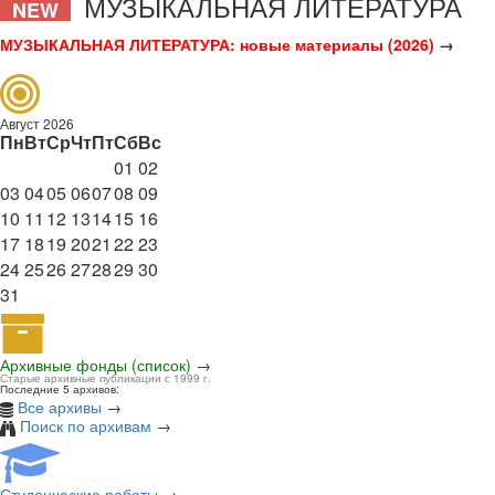
МУЗЫКАЛЬНАЯ ЛИТЕРАТУРА
NEW
МУЗЫКАЛЬНАЯ ЛИТЕРАТУРА: новые материалы (2026)
→
Август 2026
Пн
Вт
Ср
Чт
Пт
Сб
Вс
01
02
03
04
05
06
07
08
09
10
11
12
13
14
15
16
17
18
19
20
21
22
23
24
25
26
27
28
29
30
31
Архивные фонды (список)
→
Старые архивные публикации с 1999 г.
Последние 5 архивов:
Все архивы
→
Поиск по архивам
→
Студенческие работы
→