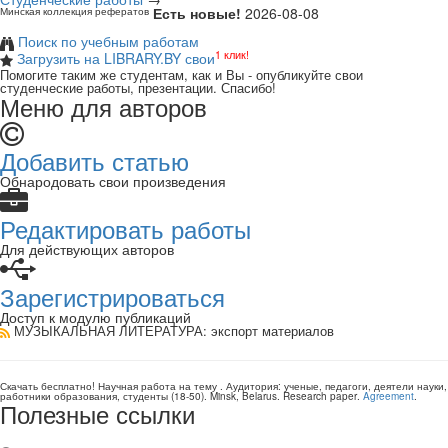
Есть новые!
2026-08-08
Минская коллекция рефератов
Поиск по учебным работам
1 клик!
Загрузить на LIBRARY.BY свои
Помогите таким же студентам, как и Вы - опубликуйте свои
студенческие работы, презентации. Спасибо!
Меню для авторов
Добавить статью
Обнародовать свои произведения
Редактировать работы
Для действующих авторов
Зарегистрироваться
Доступ к модулю публикаций
МУЗЫКАЛЬНАЯ ЛИТЕРАТУРА
: экспорт материалов
Скачать бесплатно!
Научная работа
на тему
. Аудитория:
ученые, педагоги, деятели науки,
работники образования, студенты
(
18-50
).
Minsk, Belarus
.
Research paper
.
Agreement
.
Полезные ссылки