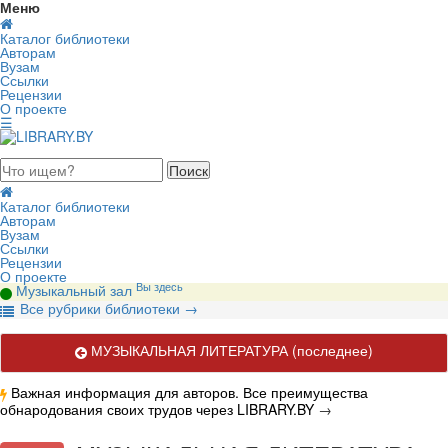
Меню
Каталог библиотеки
Авторам
Вузам
Ссылки
Рецензии
О проекте
☰
августа 2026, суббота
Каталог библиотеки
Авторам
Вузам
Ссылки
Рецензии
О проекте
Вы здесь
Музыкальный зал
В
се рубрики библиотеки
→
МУЗЫКАЛЬНАЯ ЛИТЕРАТУРА
(последнее)
Важная информация для авторов. Все преимущества
обнародования своих трудов через LIBRARY.BY
→
Актуальные публикации по вопросам музыкального искусства.