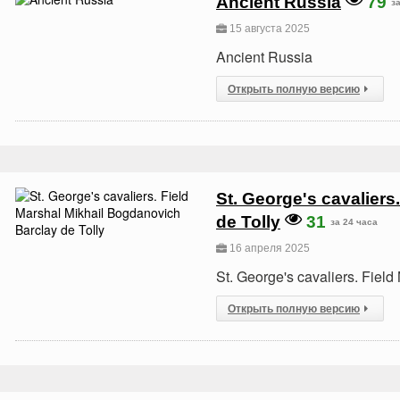
Ancient Russia
79
з
15 августа 2025
Ancient Russia
Открыть полную версию
St. George's cavaliers
de Tolly
31
за 24 часа
16 апреля 2025
St. George's cavaliers. Fiel
Открыть полную версию