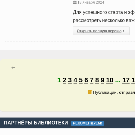
18 января 2024
Для успешного старта и эф
рассмотреть несколько важ
Открыть полную версию
←
1
2
3
4
5
6
7
8
9
10
...
17
1
Публикации, отправл
ПАРТНЁРЫ БИБЛИОТЕКИ
РЕКОМЕНДУЕМ!