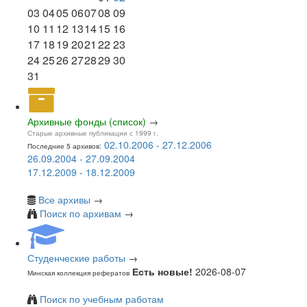
03
04
05
06
07
08
09
10
11
12
13
14
15
16
17
18
19
20
21
22
23
24
25
26
27
28
29
30
31
Архивные фонды (список)
→
Старые архивные публикации с 1999 г.
02.10.2006 - 27.12.2006
Последние 5 архивов:
26.09.2004 - 27.09.2004
17.12.2009 - 18.12.2009
Все архивы
→
Поиск по архивам
→
Студенческие работы
→
Есть новые!
2026-08-07
Минская коллекция рефератов
Поиск по учебным работам