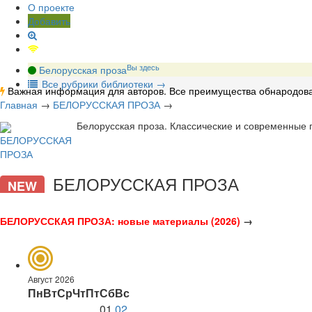
О проекте
Добавить
Вы здесь
Белорусская проза
В
се рубрики библиотеки
→
Важная информация для авторов. Все преимущества обнародова
Главная
→
БЕЛОРУССКАЯ ПРОЗА
→
Белорусская проза. Классические и современные п
БЕЛОРУССКАЯ ПРОЗА
NEW
БЕЛОРУССКАЯ ПРОЗА: новые материалы (2026)
→
Август 2026
Пн
Вт
Ср
Чт
Пт
Сб
Вс
01
02