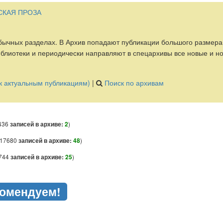
СКАЯ ПРОЗА
обычных разделах. В Архив попадают публикации большого размера
лиотеки и периодически направляют в спецархивы все новые и но
(к актуальным публикациям)
|
Поиск по архивам
436
)
записей в архиве:
2
317680
)
записей в архиве:
48
744
)
записей в архиве:
25
омендуем!