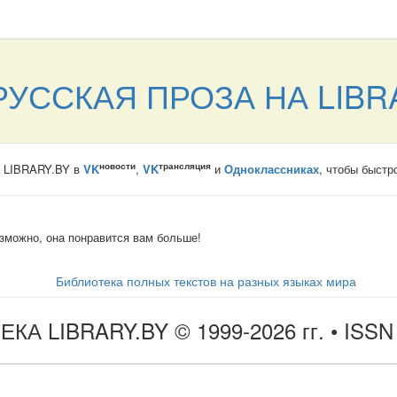
УССКАЯ ПРОЗА НА LIBR
новости
трансляция
а LIBRARY.BY в
VK
,
VK
и
Одноклассниках
, чтобы быстр
озможно, она понравится вам больше!
ТЕКА
LIBRARY.BY © 1999-2026 гг.
• ISSN