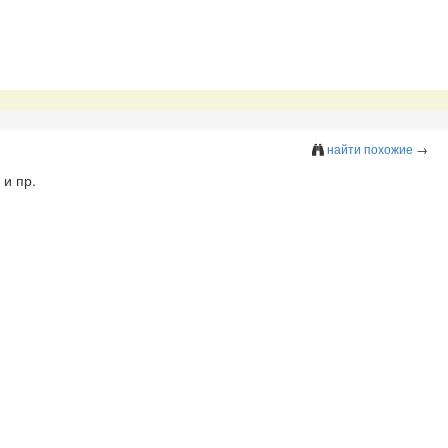
найти похожие
→
 и пр.