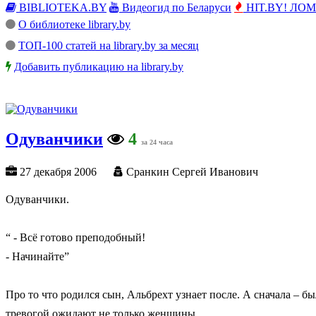
BIBLIOTEKA.BY
Видеогид по Беларуси
HIT.BY! ЛОМы
О библиотеке library.by
ТОП-100 статей на library.by за месяц
Добавить публикацию на library.by
Одуванчики
4
за 24 часа
27 декабря 2006
Сранкин Сергей Иванович
Одуванчики.
“ - Всё готово преподобный!
- Начинайте”
Про то что родился сын, Альбрехт узнает после. А сначала – бы
тревогой ожидают не только женщины.