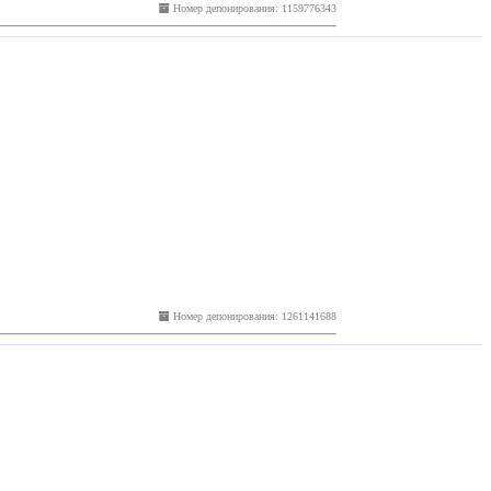
Номер депонирования: 1159776343
Номер депонирования: 1261141688