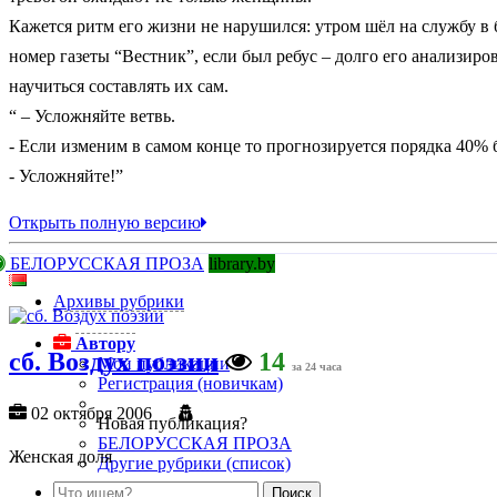
Кажется ритм его жизни не нарушился: утром шёл на службу в 
номер газеты “Вестник”, если был ребус – долго его анализиро
научиться составлять их сам.
“ – Усложняйте ветвь.
- Если изменим в самом конце то прогнозируется порядка 40% 
- Усложняйте!”
Открыть полную версию
БЕЛОРУССКАЯ ПРОЗА
library.by
Архивы рубрики
Автору
сб. Воздух поэзии
14
Мои публикации
за 24 часа
Регистрация (новичкам)
02 октября 2006
Новая публикация?
БЕЛОРУССКАЯ ПРОЗА
Женская доля
Другие рубрики (список)