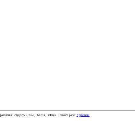
бразования, студенты
(
18-50
).
Minsk, Belarus
.
Research paper
.
Agreement
.