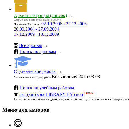
Архивные фонды (список)
→
Старые архивные публикации с 1999 г.
02.10.2006 - 27.12.2006
Последние 5 архивов:
26.09.2004 - 27.09.2004
17.12.2009 - 18.12.2009
Все архивы
→
Поиск по архивам
→
Студенческие работы
→
Есть новые!
2026-08-08
Минская коллекция рефератов
Поиск по учебным работам
1 клик!
Загрузить на LIBRARY.BY свои
Помогите таким же студентам, как и Вы - опубликуйте свои студенчес
Меню для авторов