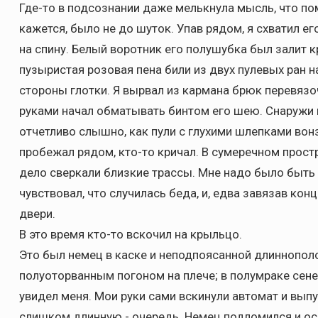
Где-то в подсознании даже мелькнула мысль, что по
кажется, было не до шуток. Упав рядом, я схватил ег
на спину. Белый воротник его полушубка был залит к
пузыристая розовая пена били из двух пулевых ран на
стороны глотки. Я вырвал из кармана брюк перевяз
руками начал обматывать бинтом его шею. Снаружи 
отчетливо слышно, как пули с глухими шлепками вонз
пробежал рядом, кто-то кричал. В сумеречном простр
дело сверкали близкие трассы. Мне надо было быть 
чувствовал, что случилась беда, и, едва завязав кон
двери.
В это время кто-то вскочил на крыльцо.
Это был немец в каске и неподпоясанной длиннополо
полуоторванным погоном на плече; в полумраке сеней
увидел меня. Мои руки сами вскинули автомат и выпу
слишком длинную - очередь. Немец подломился и осе