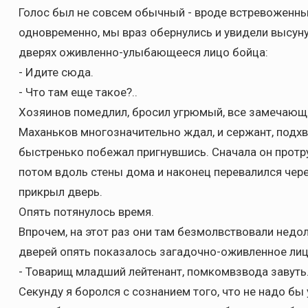
Голос был не совсем обычный - вроде встревоженн
одновременно, мы враз обернулись и увидели высуну
дверях оживленно-улыбающееся лицо бойца:
- Идите сюда.
- Что там еще такое?..
Хозяинов помедлил, бросил угрюмый, все замечающи
Маханьков многозначительно ждал, и сержант, подхв
быстренько побежал пригнувшись. Сначала он протр
потом вдоль стены дома и наконец перевалился чере
прикрыл дверь.
Опять потянулось время.
Впрочем, на этот раз они там безмолвствовали недол
дверей опять показалось загадочно-оживленное лиц
- Товарищ младший лейтенант, помкомвзвода завуть
Секунду я боролся с сознанием того, что не надо бы