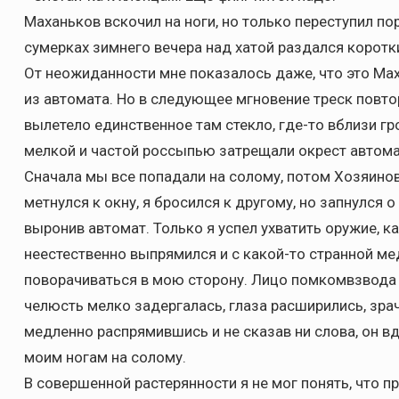
Маханьков вскочил на ноги, но только переступил пор
сумерках зимнего вечера над хатой раздался коротк
От неожиданности мне показалось даже, что это Ма
из автомата. Но в следующее мгновение треск повто
вылетело единственное там стекло, где-то вблизи гро
мелкой и частой россыпью затрещали окрест автом
Сначала мы все попадали на солому, потом Хозяинов
метнулся к окну, я бросился к другому, но запнулся о
выронив автомат. Только я успел ухватить оружие, к
неестественно выпрямился и с какой-то странной м
поворачиваться в мою сторону. Лицо помкомвзвода 
челюсть мелко задергалась, глаза расширились, зрач
медленно распрямившись и не сказав ни слова, он вд
моим ногам на солому.
В совершенной растерянности я не мог понять, что п