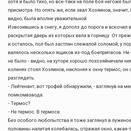
хотя и было тихо, но все-таки на поле боя негоже бы
присмотра. Но опять же, если звал Хозяинов, значит,
видно, была вполне уважительной.
Извозившись в снегу, я дополз до порога и вскочил в
раскрытая дверь из которых вела в горницу. От преж
и осталось, пол был застлан слежалой соломой, у по
валялось несколько ящиков из-под боеприпасов. Ни 
не было - видно, на хуторе хорошо похозяйничали н
коленях стоял Хозяинов, наклоняя к окну термос, он 
разглядеть.
- Лейтенант, вот трофей обнаружили, - взглянув на м
помкомвзвода.
- Термос?
- Не термос. В термосе.
Без особого любопытства я тоже заглянул в луженое
половины налитая колебалась, отражая окно, какая-