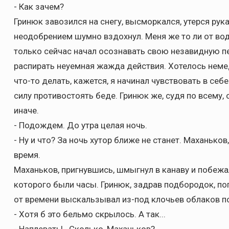
- Как зачем?
Гринюк завозился на снегу, высморкался, утерся рук
неодобрением шумно вздохнул. Меня же то ли от водк
только сейчас начал осознавать свою незавидную пе
распирать неуемная жажда действия. Хотелось неме
что-то делать, кажется, я начинал чувствовать в се
силу противостоять беде. Гринюк же, судя по всему, 
иначе.
- Подождем. До утра целая ночь.
- Ну и что? За ночь хутор ближе не станет. Маханьков,
время.
Маханьков, пригнувшись, шмыгнул в канаву и побежал
которого были часы. Гринюк, задрав подбородок, пог
от времени выскальзывал из-под клочьев облаков п
- Хотя б это бельмо скрылось. А так...