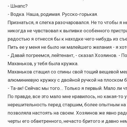
- Шнапс?
- Водка. Наша, родимая. Русско-горькая.
Признаться, я слегка разочаровался. Не то чтобы я не
никогда не чувствовал к выпивке особенного пристр
радостью я отнесся бы к находке чего-нибудь из съес
Пить ее у меня не было ни малейшего желания - я хот
- Давай погреемся, лейтенант, - сказал Хозяинов. - П
Маханьков, у тебя была кружка.
Маханьков стащил со спины свой тощий вещевой меш
алюминиевую кружку с двойной ручкой на плоском б
- Та-ак! Сейчас мы того... Только я первый. Мало ли чт
По правде, все это мало мне нравилось, но какая-то
нерешительность перед старшим, более опытным на
позволяла настоять на своем. Хозяинов же явно рад
черты его обветренного, нечасто бритого и давно н