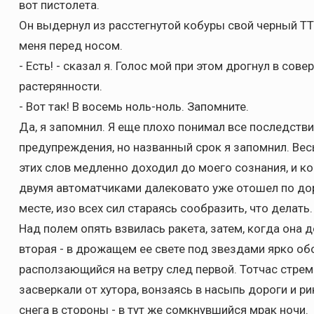
вот пистолета.
Он выдернул из расстегнутой кобуры свой черный ТТ 
меня перед носом.
- Есть! - сказал я. Голос мой при этом дрогнул в сов
растерянности.
- Вот так! В восемь ноль-ноль. Запомните.
Да, я запомнил. Я еще плохо понимал все последстви
предупреждения, но названный срок я запомнил. В
этих слов медленно доходил до моего сознания, и к
двумя автоматчиками далековато уже отошел по доро
месте, изо всех сил стараясь сообразить, что делать.
Над полем опять взвилась ракета, затем, когда она 
вторая - в дрожащем ее свете под звездами ярко об
расползающийся на ветру след первой. Тотчас стрем
засверкали от хутора, вонзаясь в насыпь дороги и 
снега в стороны - в тут же сомкнувшийся мрак ночи.