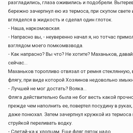
разгладились, глаза оживились и подобрели. Вытере
бережно зачерпнул ею из термоса, при скупом свете
вгляделся в жидкость и сделал один глоток.
- Наша, наркомовская.
- Напрасно вы, - неуверенно начал я, но тотчас прим
взглядом моего помкомвзвода.
- Как напрасно? Вы что? Не хотите? Маханьков, давай
сейчас...
Маханьков торопливо отвязал от ремня стеклянную, 
флягу, при виде которой Хозяинов недовольно хмыкн
- Лучшей не мог достать? Вояка...
Фляга действительно была не бог весть какой прочн
прежде чем наполнить ее, повертел посудину в руках,
даже понюхал. Затем зачерпнул кружкой из термоса 
струйкой переливать водку.
- Слетай-ка к хлопцам. Еще фляг пяток надо.