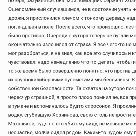
потеря, разумеется, был мой помощник сержант Хоз
Ошеломленный случившимся, не в состоянии унять н
дрожи, я прислонился плечом к тонкому деревцу над
поглядывая в поле. После всего, что произошло, лезт
было противно. Очереди с хутора теперь не пугали ме
окончательно излечился от страха. Я все чего-то не м
мог разобраться, я не знал, как все это случилось и к
чувствовал: надо немедленно что-то делать, чтобы 
то же время было совершенно понятно, что против д
их крупнокалиберными пулеметами мы бессильны. В 
собственной безопасности. Та схватка на хуторе поч
чересчур страшной, я просто плохо помнил ее, все 
в тумане и вспоминалось будто спросонок. Я проклин
водку, сгубившую Хозяинова, свою столь непростит
Маханьков, судя по его убитому виду, не меньше ме
несчастье, молча сидел рядом. Каким-то чудом ему 