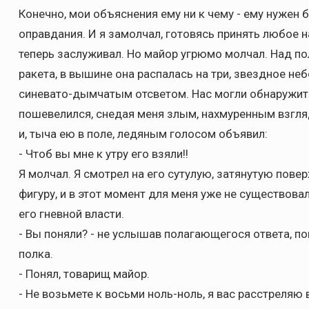
Конечно, мои объяснения ему ни к чему - ему нужен б
оправдания. И я замолчал, готовясь принять любое н
теперь заслуживал. Но майор угрюмо молчал. Над по
ракета, в вышине она распалась на три, звездное не
синевато-дымчатым отсветом. Нас могли обнаружить
пошевелился, снедая меня злым, нахмуренным взгля
и, тыча ею в поле, ледяным голосом объявил:
- Чтоб вы мне к утру его взяли!!
Я молчал. Я смотрел на его сутулую, затянутую пов
фигуру, и в этот момент для меня уже не существовал
его гневной власти.
- Вы поняли? - не услышав полагающегося ответа, п
полка.
- Понял, товарищ майор.
- Не возьмете к восьми ноль-ноль, я вас расстреляю в