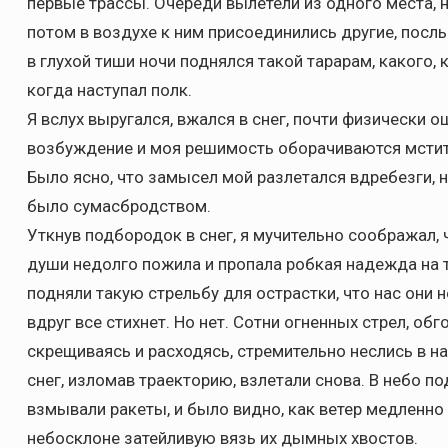
первые трассы. Очереди вылетели из одного места, н
потом в воздухе к ним присоединились другие, посл
в глухой тиши ночи поднялся такой тарарам, какого, 
когда наступал полк.
Я вслух выругался, вжался в снег, почти физически о
возбуждение и моя решимость оборачиваются мсти
Было ясно, что замысел мой разлетался вдребезги, 
было сумасбродством.
Уткнув подбородок в снег, я мучительно соображал, ч
души недолго пожила и пропала робкая надежда на то
подняли такую стрельбу для острастки, что нас они н
вдруг все стихнет. Но нет. Сотни огненных стрел, обго
скрещиваясь и расходясь, стремительно неслись в на
снег, изломав траекторию, взлетали снова. В небо 
взмывали ракеты, и было видно, как ветер медленно
небосклоне затейливую вязь их дымных хвостов.