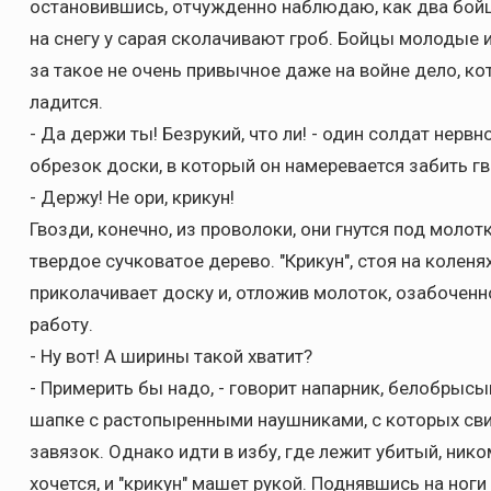
остановившись, отчужденно наблюдаю, как два бой
на снегу у сарая сколачивают гроб. Бойцы молодые и
за такое не очень привычное даже на войне дело, кот
ладится.
- Да держи ты! Безрукий, что ли! - один солдат нервн
обрезок доски, в который он намеревается забить гв
- Держу! Не ори, крикун!
Гвозди, конечно, из проволоки, они гнутся под молотк
твердое сучковатое дерево. "Крикун", стоя на коленях
приколачивает доску и, отложив молоток, озабочен
работу.
- Ну вот! А ширины такой хватит?
- Примерить бы надо, - говорит напарник, белобрысый
шапке с растопыренными наушниками, с которых св
завязок. Однако идти в избу, где лежит убитый, ником
хочется, и "крикун" машет рукой. Поднявшись на ноги 