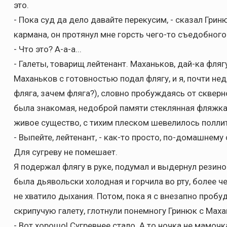
это.
- Пока суд да дело давайте перекусим, - сказал Грин
кармана, он протянул мне горсть чего-то съедобного
- Что это? А-а-а...
- Галеты, товарищ лейтенант. Маханьков, дай-ка флягу
Маханьков с готовностью подал флягу, и я, почти не
фляга, зачем фляга?), словно пробуждаясь от скверно
была знакомая, недоброй памяти стеклянная фляжка,
живое существо, с тихим плеском шевелилось поллит
- Выпейте, лейтенант, - как-то просто, по-домашнему 
Для сугреву не помешает.
Я подержал флягу в руке, подумал и выдернул резин
была дьявольски холодная и горчила во рту, более че
не хватило дыхания. Потом, пока я с внезапно проб
скрипучую галету, глотнули понемногу Гринюк с Мах
- Вот хорошо! Сугревнее стало. А то ночка не мамочк