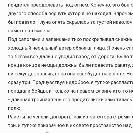
придется преодолевать под огнем. Конечно, это было
другого способа вернуть хутор я не находил. Впрочем
бы повезло, - луна опять скрылась за густой наволоч
заметно стемнела.
Под сапогами и валенками тихо поскрипывал снежны
холодный несильный ветер обжигал лица. Я очень сп
то бегом все дальше уводил взвод от дороги. Было те
конце концов немцы должны были повесить ракету, я
ни секунды, залечь, пока она еще будет на взлете. Н
сразу три. Предчувствуя недоброе, я тут же распласт
попадали бойцы, и только на правом фланге кто-то 
- длинная тройная тень его предательски заметала
полю.
Ракеты не успели догореть, как из-за хутора стреми
три, и тут же призрачное в их свете пространство на