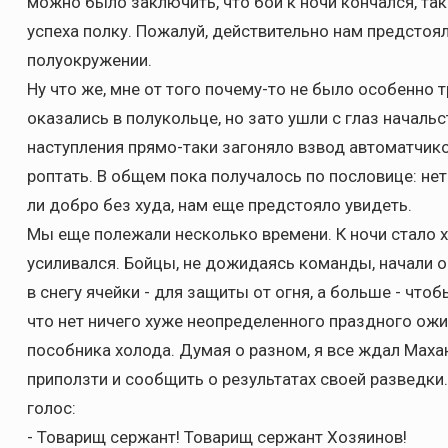
можно было заключить, что бой к ночи кончался, так
успеха полку. Пожалуй, действительно нам предстоял
полуокружении.
Ну что же, мне от того почему-то не было особенно 
оказались в полукольце, но зато ушли с глаз начальс
наступления прямо-таки загоняло взвод автоматчик
роптать. В общем пока получалось по пословице: нет
ли добро без худа, нам еще предстояло увидеть.
Мы еще полежали несколько времени. К ночи стало 
усиливался. Бойцы, не дожидаясь команды, начали о
в снегу ячейки - для защиты от огня, а больше - что
что нет ничего хуже неопределенного праздного ожи
пособника холода. Думая о разном, я все ждал Мах
приползти и сообщить о результатах своей разведки.
голос:
- Товарищ сержант! Товарищ сержант Хозяинов!