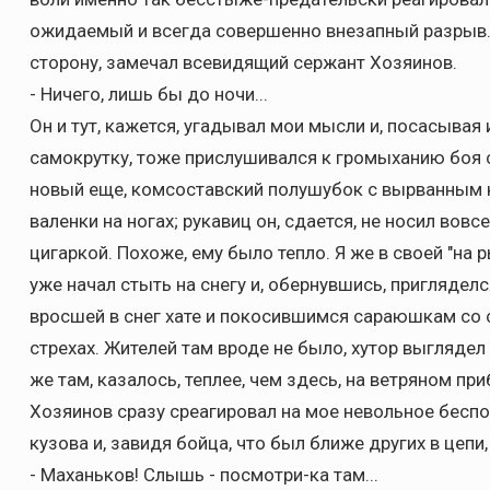
ожидаемый и всегда совершенно внезапный разрыв. 
сторону, замечал всевидящий сержант Хозяинов.
- Ничего, лишь бы до ночи...
Он и тут, кажется, угадывал мои мысли и, посасывая
самокрутку, тоже прислушивался к громыханию боя 
новый еще, комсоставский полушубок с вырванным к
валенки на ногах; рукавиц он, сдается, не носил вовсе
цигаркой. Похоже, ему было тепло. Я же в своей "на
уже начал стыть на снегу и, обернувшись, пригляделс
вросшей в снег хате и покосившимся сараюшкам со
стрехах. Жителей там вроде не было, хутор выглядел
же там, казалось, теплее, чем здесь, на ветряном при
Хозяинов сразу среагировал на мое невольное беспо
кузова и, завидя бойца, что был ближе других в цепи
- Маханьков! Слышь - посмотри-ка там...