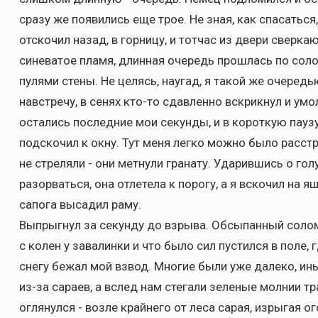
сразу же появились еще трое. Не зная, как спасаться
отскочил назад, в горницу, и тотчас из двери свер
синеватое пламя, длинная очередь прошлась по соло
пулями стены. Не целясь, наугад, я такой же очередь
навстречу, в сенях кто-то сдавленно вскрикнул и умол
остались последние мои секунды, и в короткую пау
подскочил к окну. Тут меня легко можно было расстр
не стреляли - они метнули гранату. Ударившись о гол
разорваться, она отлетела к порогу, а я вскочил на 
сапога высадил раму.
Выпрыгнул за секунду до взрыва. Обсыпанный солом
с колен у завалинки и что было сил пустился в поле,
снегу бежал мой взвод. Многие были уже далеко, и
из-за сараев, а вслед нам стегали зеленые молнии тра
оглянулся - возле крайнего от леса сарая, изрыгая о