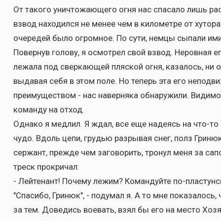
От такого уничтожающего огня нас спасало лишь рас
взвод находился не менее чем в километре от хутора
очередей было огромное. По сути, немцы сыпали ими
Повернув голову, я осмотрел свой взвод. Неровная ег
лежала под сверкающей пляской огня, казалось, ни
выдавая себя в этом поле. Но теперь эта его неподв
преимуществом - нас наверняка обнаружили. Видимо
команду на отход.
Однако я медлил. Я ждал, все еще надеясь на что-т
чудо. Вдоль цепи, грудью разрывая снег, полз Гринюк.
сержант, прежде чем заговорить, тронул меня за сапо
треск прокричал:
- Лейтенант! Почему лежим? Командуйте по-пластунс
"Спасибо, Гринюк", - подумал я. А то мне показалось, 
за тем. Доведись воевать, взял бы его на место Хозяи