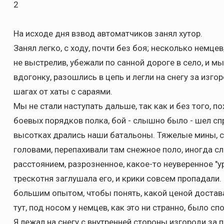
2
На исходе дня взвод автоматчиков занял хутор.
Занял легко, с ходу, почти без боя; несколько немцев,
не выстрелив, убежали по санной дороге в село, и мы
вдогонку, разошлись в цепь и легли на снегу за изго
шагах от хаты с сараями.
Мы не стали наступать дальше, так как и без того, п
боевых порядков полка, бой - слышно было - шел спр
высотках дрались наши батальоны. Тяжелые мины, с
головами, перепахивали там снежное поло, иногда 
расстоянием, разрозненное, какое-то неуверенное "у
трескотня заглушала его, и крики совсем пропадали
большим опытом, чтобы понять, какой ценой достав
тут, под носом у немцев, как это ни странно, было сп
Я лежал на снегу с внутренней стороны изгороди за