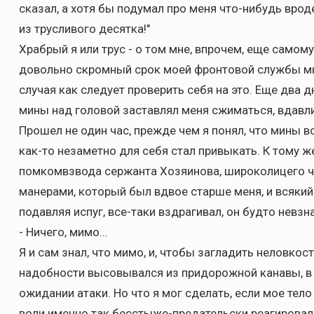
сказал, а хотя бы подумал про меня что-нибудь вро
из трусливого десятка!"
Храбрый я или трус - о том мне, впрочем, еще самом
довольно скромный срок моей фронтовой службы мн
случая как следует проверить себя на это. Еще два 
мины над головой заставлял меня сжиматься, вдавли
Прошел не один час, прежде чем я понял, что мины вс
как-то незаметно для себя стал привыкать. К тому ж
помкомвзвода сержанта Хозяинова, широколицего ч
манерами, который был вдвое старше меня, и всякий 
подавляя испуг, все-таки вздрагивал, он будто невзн
- Ничего, мимо...
Я и сам знал, что мимо, и, чтобы загладить неловкост
надобности высовывался из придорожной канавы, в 
ожидании атаки. Но что я мог сделать, если мое тело
воли именно так бесстыже-предательски реагирова