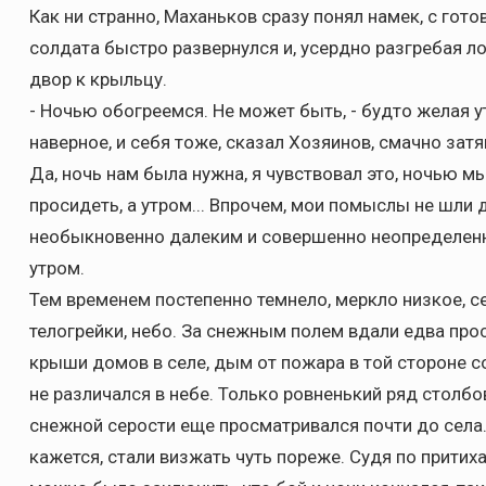
Как ни странно, Маханьков сразу понял намек, с гот
солдата быстро развернулся и, усердно разгребая ло
двор к крыльцу.
- Ночью обогреемся. Не может быть, - будто желая у
наверное, и себя тоже, сказал Хозяинов, смачно затя
Да, ночь нам была нужна, я чувствовал это, ночью мы
просидеть, а утром... Впрочем, мои помыслы не шли 
необыкновенно далеким и совершенно неопределенн
утром.
Тем временем постепенно темнело, меркло низкое, се
телогрейки, небо. За снежным полем вдали едва про
крыши домов в селе, дым от пожара в той стороне с
не различался в небе. Только ровненький ряд столбо
снежной серости еще просматривался почти до села
кажется, стали визжать чуть пореже. Судя по прити