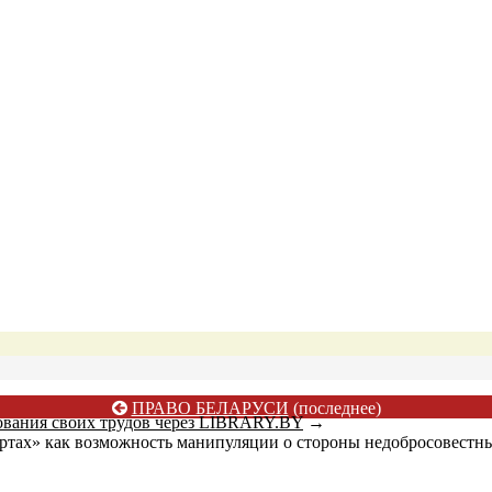
ПРАВО БЕЛАРУСИ
(последнее)
ования своих трудов через LIBRARY.BY
→
ертах» как возможность манипуляции о стороны недобросовестны