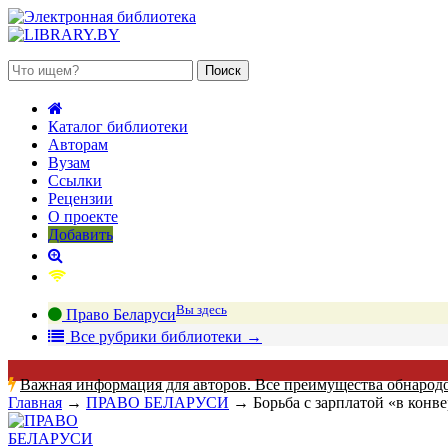
 августа 2026, суббота
Каталог библиотеки
Авторам
Вузам
Ссылки
Рецензии
О проекте
Добавить
Вы здесь
Право Беларуси
В
се рубрики библиотеки
→
Важная информация для авторов. Все преимущества обнарод
Главная
→
ПРАВО БЕЛАРУСИ
→
Борьба с зарплатой «в конв