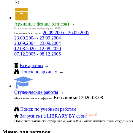
31
Архивные фонды (список)
→
Старые архивные публикации с 1999 г.
26.09.2005 - 26.09.2005
Последние 5 архивов:
23.09.2004 - 23.09.2004
23.09.2004 - 23.09.2004
12.08.2020 - 12.08.2020
07.12.2005 - 08.12.2005
Все архивы
→
Поиск по архивам
→
Студенческие работы
→
Есть новые!
2026-08-08
Минская коллекция рефератов
Поиск по учебным работам
1 клик!
Загрузить на LIBRARY.BY свои
Помогите таким же студентам, как и Вы - опубликуйте свои студенчес
Меню для авторов