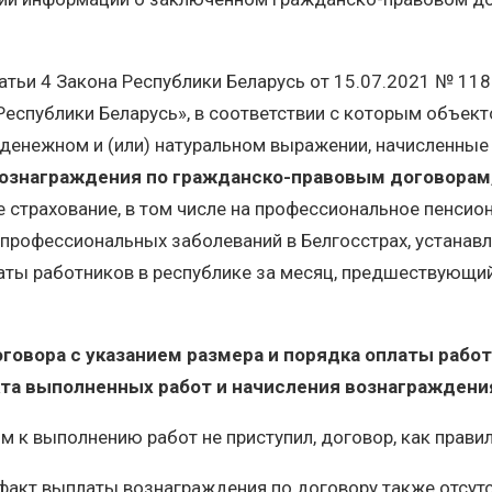
татьи 4 Закона Республики Беларусь от 15.07.2021 № 11
спублики Беларусь», в соответствии с которым объекто
 денежном и (или) натуральном выражении, начисленные
ознаграждения по гражданско-правовым договорам
 страхование, в том числе на профессиональное пенсио
и профессиональных заболеваний в Белгосстрах, устана
ты работников в республике за месяц, предшествующий
оговора с указанием размера и порядка оплаты рабо
кта выполненных работ и начисления вознаграждени
ом к выполнению работ не приступил, договор, как прав
акт выплаты вознаграждения по договору также отсутств