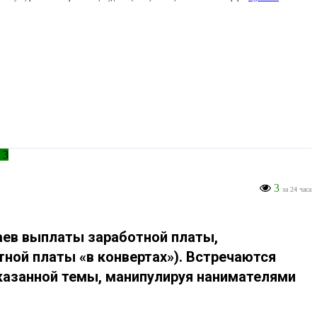
3
3
за 24 часа
аев выплаты заработной платы,
тной платы «в конвертах»). Встречаются
казанной темы, манипулируя нанимателями