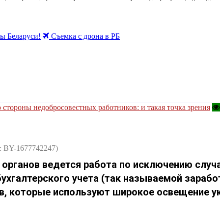
 Беларуси!
Съемка с дрона в РБ
 стороны недобросовестных работников: и такая точка зрения
: BY-1677742247)
 органов ведется работа по исключению случ
бухгалтерского учета (так называемой зарабо
ов, которые используют широкое освещение у