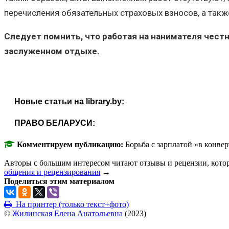
перечисления обязательных страховых взносов, а так
Следует помнить, что работая на нанимателя чест
заслуженном отдыхе.
Новые статьи на library.by:
ПРАВО БЕЛАРУСИ:
Комментируем публикацию:
Борьба с зарплатой «в конве
Авторы с большим интересом читают отзывы и рецензии, кото
общения и рецензирования
→
Поделиться этим материалом
На принтер (только текст+фото)
©
Жилинская Елена Анатольевна
(
2023
)