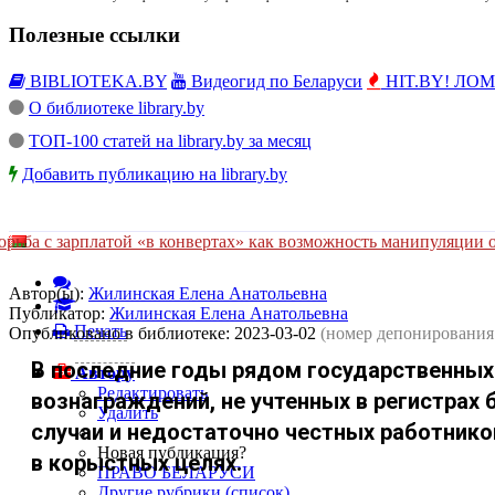
Полезные ссылки
BIBLIOTEKA.BY
Видеогид по Беларуси
HIT.BY! ЛОМы
О библиотеке library.by
ТОП-100 статей на library.by за месяц
Добавить публикацию на library.by
орьба с зарплатой «в конвертах» как возможность манипуляции о
Автор(ы):
Жилинская Елена Анатольевна
Публикатор:
Жилинская Елена Анатольевна
Печать
Опубликовано в библиотеке:
2023-03-02
(номер депонирования
В последние годы рядом государственных
Автору
Редактировать
вознаграждений, не учтенных в регистрах 
Удалить
случаи и недостаточно честных работник
Новая публикация?
в корыстных целях.
ПРАВО БЕЛАРУСИ
Другие рубрики (список)