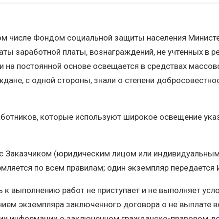
том числе Фондом социальной защиты населения Минист
ты заработной платы, вознаграждений, не учтенных в ре
 и на постоянной основе освещается в средствах массов
ане, с одной стороны, знали о степени добросовестност
аботников, которые используют широкое освещение ука
т с Заказчиком (юридическим лицом или индивидуальны
рмляется по всем правилам; один экземпляр передается
к выполнению работ не приступает и не выполняет усл
нием экземпляра заключенного договора о не выплате в
нии информации о заключенном гражданско-правовом до