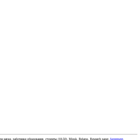
ели науки, работники образования, студенты
(
18-50
).
Minsk, Belarus
.
Research paper
.
Agreement
.