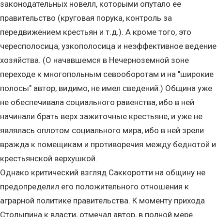
законодательных новелл, которыми опутало ее
правительство (круговая порука, контроль за
передвижением крестьян и т.д.). А кроме того, это
чересполосица, узкополосица и неэффективное ведение
хозяйства. (О начавшемся в Нечерноземной зоне
переходе к многопольным севооборотам и на "широкие
полосы" автор, видимо, не имел сведений.) Община уже
не обеспечивала социального равенства, ибо в ней
начинали брать верх зажиточные крестьяне, и уже не
являлась оплотом социального мира, ибо в ней зрели
вражда к помещикам и противоречия между беднотой и
крестьянской верхушкой.
Однако критический взгляд Саккоротти на общину не
предопределил его положительного отношения к
аграрной политике правительства. К моменту прихода
Столыпина к власти, отмечал автор, в полной мере