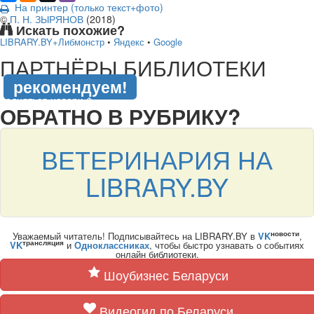
На принтер (только текст+фото)
©
П. Н. ЗЫРЯНОВ
(
2018
)
Искать похожие?
LIBRARY.BY+Либмонстр
•
Яндекс
•
Google
подняться наверх ↑
ПАРТНЁРЫ БИБЛИОТЕКИ
рекомендуем!
подняться наверх ↑
ОБРАТНО В РУБРИКУ?
ВЕТЕРИНАРИЯ НА
LIBRARY.BY
новости
Уважаемый читатель! Подписывайтесь на LIBRARY.BY в
VK
,
трансляция
VK
и
Одноклассниках
, чтобы быстро узнавать о событиях
онлайн библиотеки.
Шоубизнес Беларуси
Видеогид по Беларуси