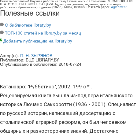
Скачать бесплатно!
Научная работа
на тему Новые книги о Столыпине. Л. САККОРОТТИ.
П. А. СТОЛЫПИН: ЖИЗНЬ ЗА ЦАРЯ
. Аудитория:
ученые, педагоги, деятели науки,
работники образования, студенты
(
18-50
).
Minsk, Belarus
.
Research paper
.
Agreement
.
Полезные ссылки
О библиотеке library.by
ТОП-100 статей на library.by за месяц
Добавить публикацию на library.by
Автор(ы):
П. Н. ЗЫРЯНОВ
Публикатор:
БЦБ LIBRARY.BY
Опубликовано в библиотеке:
2018-07-24
Катанзаро: "Руббетино", 2002. 199 с * .
Рецензируемая книга вышла из-под пера итальянского
историка Лючано Саккоротти (1936 - 2001). Специалист
по русской истории, написавший диссертацию о
столыпинской аграрной реформе, он был человеком
обширных и разносторонних знаний. Достаточно