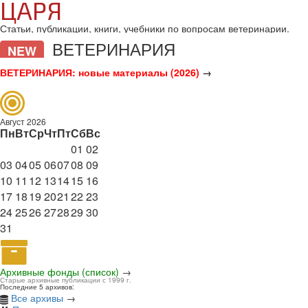
ЦАРЯ
Статьи, публикации, книги, учебники по вопросам ветеринарии.
ВЕТЕРИНАРИЯ
NEW
ВЕТЕРИНАРИЯ: новые материалы (2026)
→
Август 2026
Пн
Вт
Ср
Чт
Пт
Сб
Вс
01
02
03
04
05
06
07
08
09
10
11
12
13
14
15
16
17
18
19
20
21
22
23
24
25
26
27
28
29
30
31
Архивные фонды (список)
→
Старые архивные публикации с 1999 г.
Последние 5 архивов:
Все архивы
→