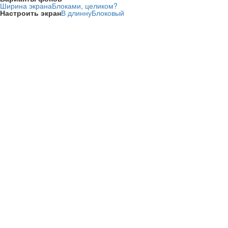
Ширина экрана
Блоками, целиком?
Настроить экран
В длинну
Блоковый