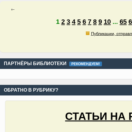
←
1
2
3
4
5
6
7
8
9
10
...
65
6
Публикации, отправл
ПАРТНЁРЫ БИБЛИОТЕКИ
РЕКОМЕНДУЕМ!
ОБРАТНО В РУБРИКУ?
СТАТЬИ НА 