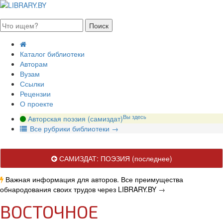
августа 2026, суббота
Каталог библиотеки
Авторам
Вузам
Ссылки
Рецензии
О проекте
Вы здесь
Авторская поэзия (самиздат)
В
се рубрики библиотеки
→
САМИЗДАТ: ПОЭЗИЯ
(последнее)
Важная информация для авторов. Все преимущества
обнародования своих трудов через LIBRARY.BY
→
ВОСТОЧНОЕ