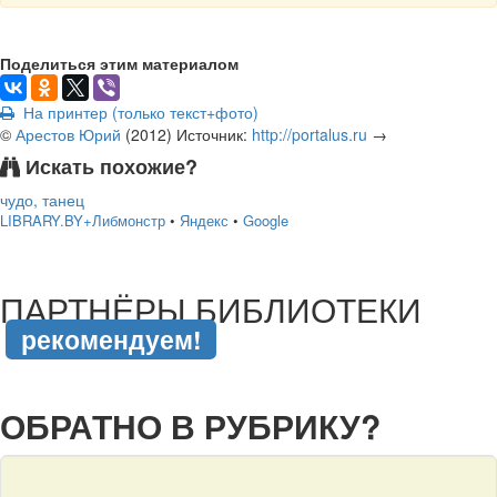
Поделиться этим материалом
На принтер (только текст+фото)
©
Арестов Юрий
(
2012
)
Источник:
http://portalus.ru
→
Искать похожие?
чудо, танец
LIBRARY.BY+Либмонстр
•
Яндекс
•
Google
подняться наверх ↑
ПАРТНЁРЫ БИБЛИОТЕКИ
рекомендуем!
подняться наверх ↑
ОБРАТНО В РУБРИКУ?