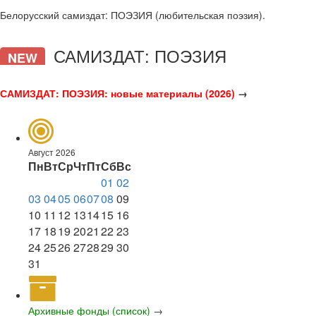
Белорусский самиздат: ПОЭЗИЯ (любительская поэзия).
САМИЗДАТ: ПОЭЗИЯ
NEW
САМИЗДАТ: ПОЭЗИЯ: новые материалы (2026)
→
Август 2026
Пн
Вт
Ср
Чт
Пт
Сб
Вс
01
02
03
04
05
06
07
08
09
10
11
12
13
14
15
16
17
18
19
20
21
22
23
24
25
26
27
28
29
30
31
Архивные фонды (список)
→