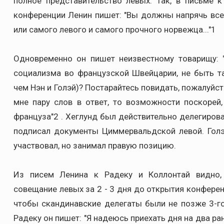
полное представительство левых. Так, в письме 
конференции Ленин пишет: "Вы должны напрячь все
или самого левого и самого прочного норвежца..."1
Одновременно он пишет неизвестному товарищу: 
социализма во французской Швейцарии, не быть та
чем Нэн и Голэй)? Постарайтесь повидать, пожалуйст
мне пару слов в ответ, то возможности поскорей,
француза"2 . Хеглунд был действительно делегиров
подписал документы Циммервальдской левой. Голэ
участвовал, но занимал правую позицию.
Из писем Ленина к Радеку и Коллонтай видно, 
совещание левых за 2 - 3 дня до открытия конферен
чтобы скандинавские делегаты были не позже 3-го
Радеку он пишет: "Я надеюсь приехать дня на два рань