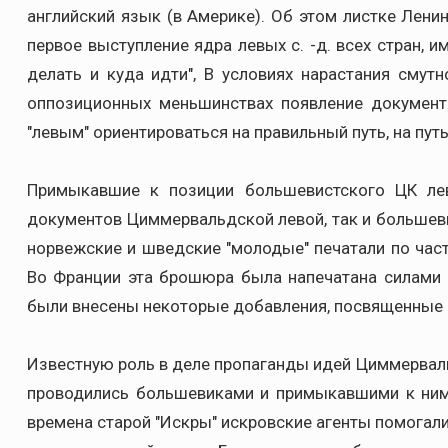
английский язык (в Америке). Об этом листке Лени
первое выступление ядра левых с. -д. всех стран, 
делать и куда идти", В условиях нарастания смутн
оппозиционных меньшинствах появление докумен
"левым" ориентироваться на правильный путь, на путь
Примыкавшие к позиции большевистского ЦК ле
документов Циммервальдской левой, так и больше
норвежские и шведские "молодые" печатали по частям
Во Франции эта брошюра была напечатана силами 
были внесены некоторые добавления, посвященные
Известную роль в деле пропаганды идей Циммервал
проводились большевиками и примыкавшими к ним 
времена старой "Искры" искровские агенты помогали 