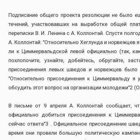
Подписание общего проекта резолюции не было е
течений, участвовавших на выработке общей пл
переписки В. И. Ленина с А. Коллонтай. Спустя полго
А. Коллонтай: "Относительно Хеглунда и норвежцев я
ли к Циммервальдской левой официально (так, как 
похлопочите, узнайте, добейтесь, обругайте, зас
присоединения левых шведов и норвежцев было н
"Относительно присоединения к Циммервальду я у
обсудить этот вопрос на организации молодежи"2 (О
В письме от 9 апреля А. Коллонтай сообщает, ч
официально добиться присоединения к Циммерва
сейчас ответа"3 . Официальное присоединение швед
время они провели большую политическую кампан