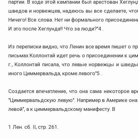
партии. В ходе этой кампании был арестован Хеглун
шведов и норвежцев, надеюсь вы все сделаете, что
Ничего! Все слова. Нет ни формального присоединени
И это после Хеглунда!! Что за люди?"4 .
Из переписки видно, что Ленин все время пишет о п
письмах Коллонтай идет речь о присоединении к ци
г., Коллонтай писала, что левые норвежцы и швед
иного Циммервальда, кроме левого"5 .
Создается впечатление, что она сама некоторое в
"Циммервальдскую левую". Например в Америке она
левой", а к циммервальдскому манифесту. В
1 Лен. сб. II, стр. 261.