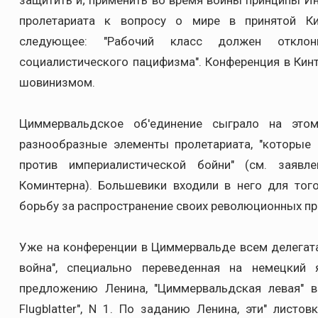
защитить и; применить во время войны принципы Ин
пролетариата к вопросу о мире в принятой Ки
следующее: "Рабочий класс должен отклон
социалистического пацифизма". Конференция в Кин
шовинизмом.
Циммервальдское об'единение сыграло на этом
разнообразные элементы пролетариата, "которые
против империалистической бойни" (см. заявл
Коминтерна). Большевики входили в него для тог
борьбу за распространение своих революционных прин
Уже на конференции в Циммервальде всем делегат
война", специально переведенная на немецкий
предложению Ленина, "Циммервальдская левая" вы
Flugblatter", N 1. По заданию Ленина, эти" лист