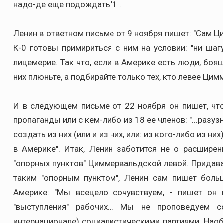
надо-де еще подождать"1 .
Ленин в ответном письме от 9 ноября пишет: "Сам 
К-0 готовы примириться с ним на условии: "ни шаг
лицемерие. Так что, если в Америке есть люди, бо
них плюньте, а подбирайте только тех, кто левее Ци
И в следующем письме от 22 ноября он пишет, чт
пропаганды или с кем-либо из 18 ее членов: "...разу
создать из них (или и из них, или: из кого-либо из 
в Америке". Итак, Ленин заботится не о расшире
"опорных пунктов" Циммервальдской левой. Придава
таким "опорным пунктом", Ленин сам пишет боль
Америке: "Мы всецело сочувствуем, - пишет он
"выступления" рабочих... Мы не проповедуем
интернационале) социалистическими партиями. Наоб