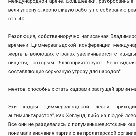
международной арене. Большевики, разбросанные 
вели упорную, кропотливую работу по собиранию ре
стр. 40
Резолюция, собственноручно написанная Владимиро
времени Циммервальдской конференции междуна
жертв в воюющих странах увеличивается с кажд
нищеты, которым благоприятствуют бесстыдная
составляющие серьезную угрозу для народов".
ментов, способных стать кадрами растущей армии м
Эти кадры Циммервальдской левой приходи
антимилитаристов", как Хеглунд, либо из людей лево
Все они не разделались с полуменьшевистскими оши
понимали значения партии с ее пролетарской органи