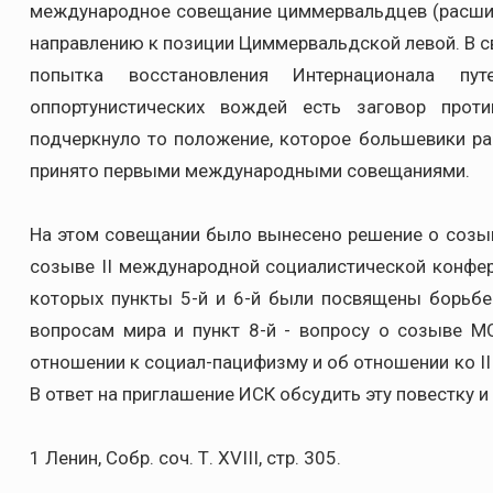
международное совещание циммервальдцев (расшир
направлению к позиции Циммервальдской левой. В с
попытка восстановления Интернационала пу
оппортунистических вождей есть заговор прот
подчеркнуло то положение, которое большевики ра
принято первыми международными совещаниями.
На этом совещании было вынесено решение о созыв
созыве II международной социалистической конфер
которых пункты 5-й и 6-й были посвящены борьбе
вопросам мира и пункт 8-й - вопросу о созыве МС
отношении к социал-пацифизму и об отношении ко II
В ответ на приглашение ИСК обсудить эту повестку и
1 Ленин, Собр. соч. Т. XVIII, стр. 305.