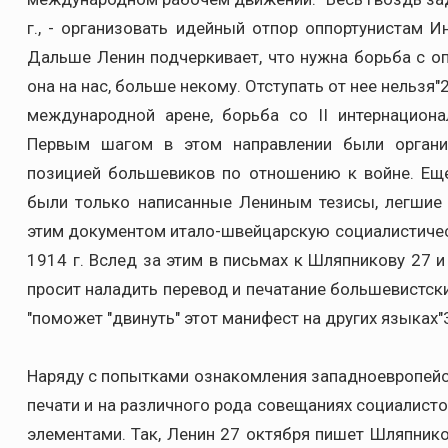
г., - организовать идейный отпор оппортунистам И
Дальше Ленин подчеркивает, что нужна борьба с о
она на нас, больше некому. Отступать от нее нельзя
международной арене, борьба со II интернацион
Первым шагом в этом направлении были органи
позицией большевиков по отношению к войне. Ещ
были только написанные Лениным тезисы, легшие 
этим документом итало-швейцарскую социалистичес
1914 г. Вслед за этим в письмах к Шляпникову 27 
просит наладить перевод и печатание большевистски
"поможет "двинуть" этот манифест на других языках"3
Наряду с попытками ознакомления западноевропейск
печати и на различного рода совещаниях социалист
элементами. Так, Ленин 27 октября пишет Шляпникову