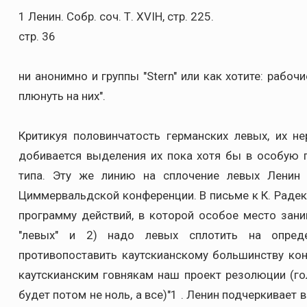
1 Ленин. Собр. соч. Т. XVIH, стр. 225.
стр. 36
ни анонимно и группы "Stern" или как хотите: рабоч
плюнуть на них".
Критикуя половинчатость германских левых, их н
добивается выделения их пока хотя бы в особую г
типа. Эту же линию на сплочение левых Ленин 
Циммервальдской конференции. В письме к К. Радеку
программу действий, в которой особое место зани
"левых" и 2) надо левых сплотить на опре
противопоставить каутскианскому большинству конф
каутскианским говнякам наш проект резолюции (го
будет потом не ноль, а все)"1 . Ленин подчеркивае