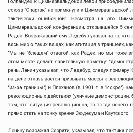
Голландец к Циммервальдокой левой присоединилась
союза "Спартак" не примкнули к Циммервальдской л
тактически ошибочной". Несмотря на это Цимм
Циммервальдской конференции, открывшейся 5 сентя
Радек. Возражавший ему Ледебур указал на то, что 
весь мир о таких вещах, как агитация в траншеях, ка
"Мы не "блещем" отвагой, как Радек, но мы тоже а
этом месте делает язвительную пометку: "демонстра
речь, Ленин указывал, что Ледебур, следуя примеру
на деле отказывается призывать массы к революцион
"из-за границы") и Плеханов (в 1901 г. в "Искре")
революционных действиях (уличные демонстрации, бор
том, что ситуация революционна, то тогда нечего 
прямо стать на точку зрения Зюдекума и Каутского.
Ленину возражал Серрати, указывая, что тактика л