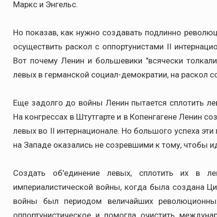
Маркс и Энгельс.
Но показав, как нужно создавать подлинно револю
осуществить раскол с оппортунистами II интернацион
Вот почему Ленин и большевики "всячески толкали
левых в германской социал-демократии, на раскол со
Еще задолго до войны Ленин пытается сплотить л
На конгрессах в Штутгарте и в Копенгагене Ленин с
левых во II интернационале. Но большого успеха эти 
на Западе оказались не созревшими к тому, чтобы ид
Создать об'единение левых, сплотить их в 
империалистической войны, когда была создана Ц
войны был периодом величайших революционных
оппортунистическое и помогла очистить междуна