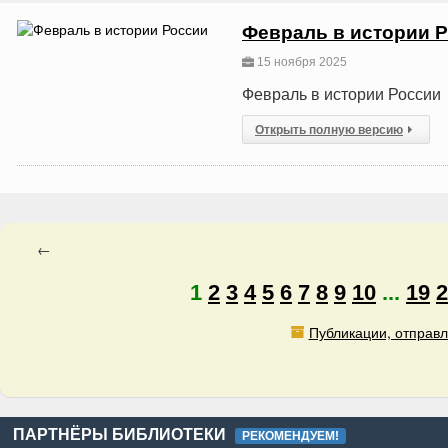
Февраль в истории 
15 ноября 2025
Февраль в истории России
Открыть полную версию
←
1
2
3
4
5
6
7
8
9
10
...
19
2
Публикации, отправл
ПАРТНЁРЫ БИБЛИОТЕКИ
РЕКОМЕНДУЕМ!