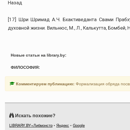
Назад
[17] Шри Шримад А.Ч. Бхактиведанта Свами Прабх
духовной жизни. Вильнюс, М., Л., Калькутта, Бомбей, 
Новые статьи на library.by:
ФИЛОСОФИЯ:
Комментируем публикацию:
Формализация обряда посв
Искать похожие?
LIBRARY.BY+Либмонстр
•
Яндекс
•
Google