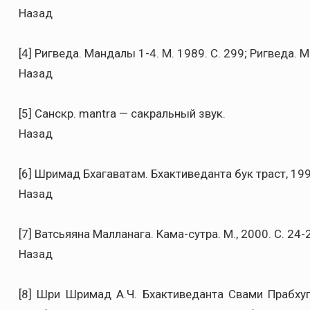
Назад
[4] Ригведа. Мандалы 1-4. М. 1989. C. 299; Ригведа. Ман
Назад
[5] Санскр. mantra — сакральный звук.
Назад
[6] Шримад Бхагаватам. Бхактиведанта бук траст, 1995. 
Назад
[7] Ватсьяяна Малланага. Кама-сутра. М., 2000. C. 24-
Назад
[8] Шри Шримад А.Ч. Бхактиведанта Свами Прабхупад