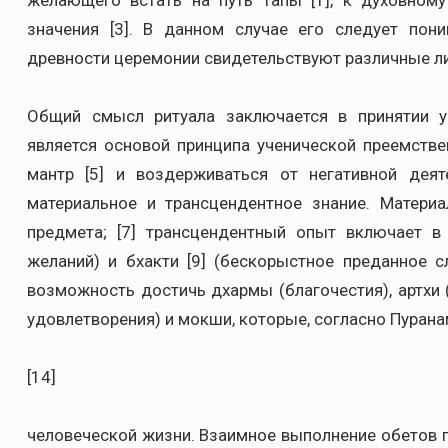
желающего встать на путь тапы [1], к духовному
значения [3]. В данном случае его следует пони
древности церемонии свидетельствуют различные ли
Общий смысл ритуала заключается в принятии у
является основой принципа ученической преемстве
мантр [5] и воздерживаться от негативной деят
материальное и трансцендентное знание. Матери
предмета; [7] трансцендентный опыт включает в
желаний) и бхакти [9] (бескорыстное преданное 
возможность достичь дхармы (благочестия), артхи 
удовлетворения) и мокши, которые, согласно Пурана
[14]
человеческой жизни. Взаимное выполнение обетов п