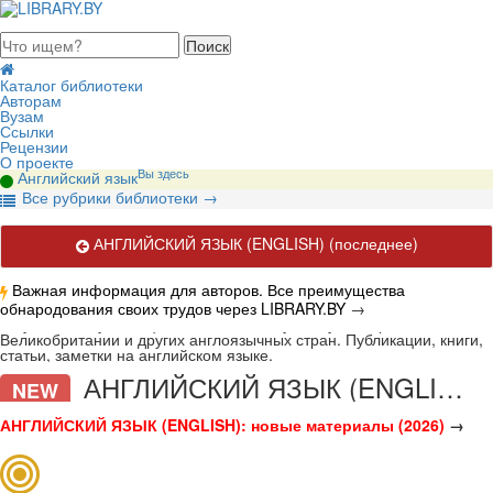
августа 2026, понедельник
Каталог библиотеки
Авторам
Вузам
Ссылки
Рецензии
О проекте
Вы здесь
Английский язык
В
се рубрики библиотеки
→
АНГЛИЙСКИЙ ЯЗЫК (ENGLISH)
(последнее)
Важная информация для авторов. Все преимущества
обнародования своих трудов через LIBRARY.BY
→
Актуальные публикации по английскому языку. История
Великобритании и других англоязычных стран. Публикации, книги,
статьи, заметки на английском языке.
АНГЛИЙСКИЙ ЯЗЫК (ENGLISH)
NEW
АНГЛИЙСКИЙ ЯЗЫК (ENGLISH): новые материалы (2026)
→