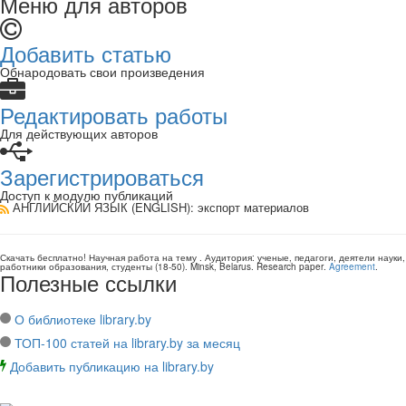
Меню для авторов
Добавить статью
Обнародовать свои произведения
Редактировать работы
Для действующих авторов
Зарегистрироваться
Доступ к модулю публикаций
АНГЛИЙСКИЙ ЯЗЫК (ENGLISH)
: экспорт материалов
Скачать бесплатно!
Научная работа
на тему
. Аудитория:
ученые, педагоги, деятели науки,
работники образования, студенты
(
18-50
).
Minsk, Belarus
.
Research paper
.
Agreement
.
Полезные ссылки
О библиотеке library.by
ТОП-100 статей на library.by за месяц
Добавить публикацию на library.by