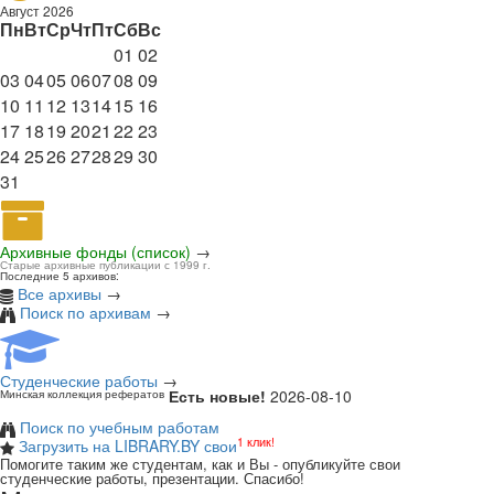
Август 2026
Пн
Вт
Ср
Чт
Пт
Сб
Вс
01
02
03
04
05
06
07
08
09
10
11
12
13
14
15
16
17
18
19
20
21
22
23
24
25
26
27
28
29
30
31
Архивные фонды (список)
→
Старые архивные публикации с 1999 г.
Последние 5 архивов:
Все архивы
→
Поиск по архивам
→
Студенческие работы
→
Есть новые!
2026-08-10
Минская коллекция рефератов
Поиск по учебным работам
1 клик!
Загрузить на LIBRARY.BY свои
Помогите таким же студентам, как и Вы - опубликуйте свои
студенческие работы, презентации. Спасибо!