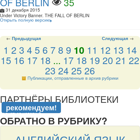
OF BERLIN
35
31 декабря 2015
Under Victory Banner. THE FALL OF BERLIN
Открыть полную версию
←
Предыдущая
Следующая
→
1
2
3
4
5
6
7
8
9
10
11
12
13
14
15
16
17
18
...
17
18
19
20
21
22
23
24
25
26
Публикации, отправленные в архив рубрики
подняться наверх ↑
ПАРТНЁРЫ БИБЛИОТЕКИ
рекомендуем!
подняться наверх ↑
ОБРАТНО В РУБРИКУ?
АНГЛИЙСКИЙ ЯЗЫК