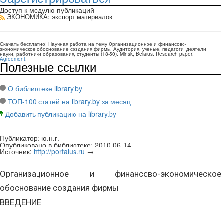
Доступ к модулю публикаций
ЭКОНОМИКА
: экспорт материалов
Скачать бесплатно!
Научная работа
на тему Организационное и финансово-
экономическое обоснование создания фирмы
. Аудитория:
ученые, педагоги, деятели
науки, работники образования, студенты
(
18-50
).
Minsk, Belarus
.
Research paper
.
Agreement
.
Полезные ссылки
О библиотеке library.by
ТОП-100 статей на library.by за месяц
Добавить публикацию на library.by
Публикатор:
ю.н.г.
Опубликовано в библиотеке:
2010-06-14
Источник:
http://portalus.ru
→
Организационное и финансово-экономическое
обоснование создания фирмы
ВВЕДЕНИЕ