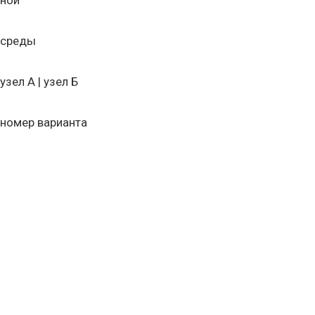
ной
среды
узел А | узел Б
номер варианта