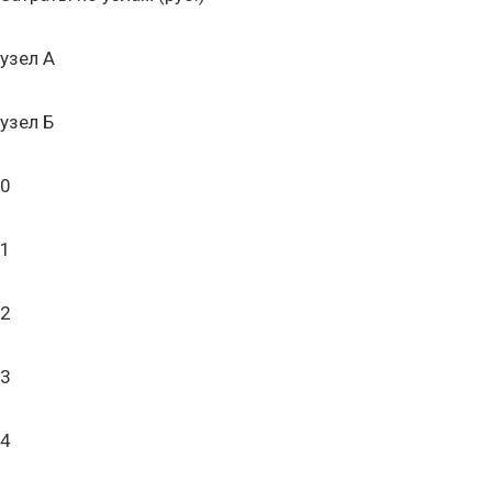
узел А
узел Б
0
1
2
3
4