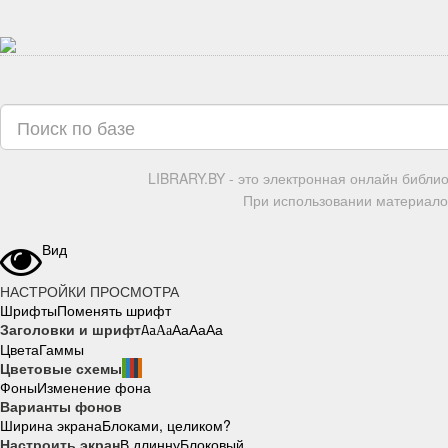
LIBRARY.BY - это электронная онлайн библи
При использовании материалов
Вид
НАСТРОЙКИ ПРОСМОТРА
Шрифты
Поменять шрифт
Заголовки и шрифт
Aa
Aa
Aa
Aa
Aa
Цвета
Гаммы
Цветовые схемы
Фоны
Изменение фона
Варианты фонов
Ширина экрана
Блоками, целиком?
Настроить экран
В длинну
Блоковый