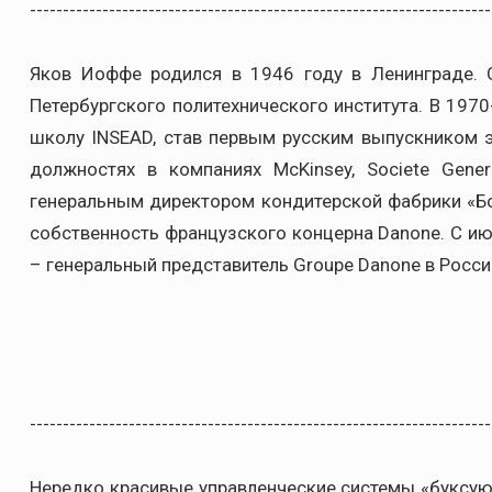
----------------------------------------------------------------------
Яков Иоффе родился в 1946 году в Ленинграде. О
Петербургского политехнического института. В 197
школу INSEAD, став первым русским выпускником э
должностях в компаниях McKinsey, Societe Gener
генеральным директором кондитерской фабрики «Бо
собственность французского концерна Danone. С ию
– генеральный представитель Groupe Danone в Росси
----------------------------------------------------------------------
Нередко красивые управленческие системы «буксуют