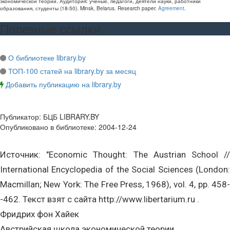
экономической теории
. Аудитория:
ученые, педагоги, деятели науки, работники
образования, студенты
(
18-50
).
Minsk, Belarus
.
Research paper
.
Agreement
.
Полезные ссылки
О библиотеке library.by
ТОП-100 статей на library.by за месяц
Добавить публикацию на library.by
Публикатор:
БЦБ LIBRARY.BY
Опубликовано в библиотеке:
2004-12-24
Источник: "Economic Thought: The Austrian School //
International Encyclopedia of the Social Sciences (London:
Macmillan; New York: The Free Press, 1968), vol. 4, pp. 458-
-462. Текст взят с сайта http://www.libertarium.ru .
Фридрих фон Хайек
Австрийская школа экономической теории