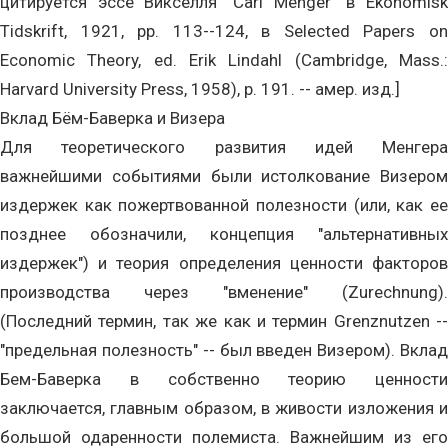
цитируется эссе Викселля "Carl Menger" в Ekonomisk
Tidskrift, 1921, pp. 113--124, в Selected Papers on
Economic Theory, ed. Erik Lindahl (Cambridge, Mass.:
Harvard University Press, 1958), p. 191. -- амер. изд.]
Вклад Бём-Баверка и Визера
Для теоретического развития идей Менгера
важнейшими событиями были истолкование Визером
издержек как пожертвованной полезности (или, как ее
позднее обозначили, концепция "альтернативных
издержек") и теория определения ценности факторов
производства через "вменение" (Zurechnung).
(Последний термин, так же как и термин Grenznutzen --
"предельная полезность" -- был введен Визером). Вклад
Бем-Баверка в собственно теорию ценности
заключается, главным образом, в живости изложения и
большой одаренности полемиста. Важнейшим из его