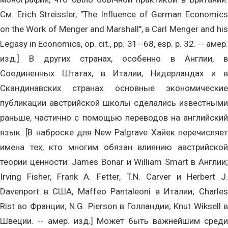
См. Erich Streissler, "The Influence of German Economics
on the Work of Menger and Marshall", в Carl Menger and his
Legasy in Economics, op. cit., pp. 31--68, esp. p. 32. -- амер.
изд.] В других странах, особенно в Англии, в
Соединенных Штатах, в Италии, Нидерландах и в
Скандинавских странах основные экономические
публикации австрийской школы сделались известными
раньше, частично с помощью переводов на английский
язык. [В наброске для New Palgrave Хайек перечисляет
имена тех, кто многим обязан влиянию австрийской
теории ценности: James Bonar и William Smart в Англии;
Irving Fisher, Frank A. Fetter, T.N. Carver и Herbert J.
Davenport в США, Maffeo Pantaleoni в Италии; Charles
Rist во Франции; N.G. Pierson в Голландии; Knut Wiksell в
Швеции. -- амер. изд.] Может быть важнейшим среди