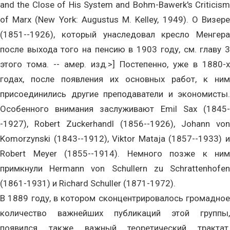
and the Close of His System and Bohm-Bawerk's Criticism
of Marx (New York: Augustus M. Kelley, 1949). О Визере
(1851--1926), который унаследовал кресло Менгера
после выхода того на пенсию в 1903 году, см. главу 3
этого тома. -- амер. изд.>] Постепенно, уже в 1880-х
годах, после появления их основных работ, к ним
присоединились другие преподаватели и экономисты.
Особенного внимания заслуживают Emil Sax (1845-
-1927), Robert Zuckerhandl (1856--1926), Johann von
Komorzynski (1843--1912), Viktor Mataja (1857--1933) и
Robert Meyer (1855--1914). Немного позже к ним
примкнули Hermann von Schullern zu Schrattenhofen
(1861-1931) и Richard Schuller (1871-1972).
В 1889 году, в котором сконцентрировалось громадное
количество важнейших публикаций этой группы,
появился также важный теоретический трактат,