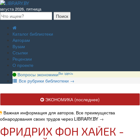
августа 2026, пятница
Каталог библиотеки
Авторам
Вузам
Ссылки
Рецензии
О проекте
Вы здесь
Вопросы экономики
В
се рубрики библиотеки
→
ЭКОНОМИКА
(последнее)
Важная информация для авторов. Все преимущества
обнародования своих трудов через LIBRARY.BY
→
ФРИДРИХ ФОН ХАЙЕК -