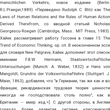
menschlichen Verkehrs, новое издание (Berlin:
R.L.Praeger,1889) <Переведено Rudolph C. Blitz как The
Laws of Human Relations and the Rules of Human Action
Derived Therefrom, со вводной статьей Nicholas
Georgescu-Roegen (Cambridge, Mass.: MIT Press, 1983).
Хайек рассматривает работу Госсена в главе 15 The
Trend of Economic Thinking, op. cit. В неоконченном эссе
для словаря New Palgrave, Хайек дополняет этот список
именами F.B.W. Hermann, Staatswirtschaftliche
Untersuchungen (Munich: A. Weber, 1832) и Hans von
Mangoldt, Grundris der Volkswirtschaftlehre (Stuttgart: J.
Maier, 1863), добавляя, что "в Германии, так же как и во
Франции, рикардианская трудовая теория ценности
никогда не господствовала столь полно", как в
Британии. -- амер. изд.>]. С другой стороны, в Англии
гораздо более развитая система классической