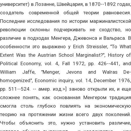
университет) в Лозанне, Швейцария, в 1870--1892 годах,
создатель современной общей теории равновесия.
Последние исследования по истории маржиналистской
революции склонны подчеркивать не сходство, но
различие в подходах Менгера, Джевонса и Вальраса. В
особенности это выражено у Erich Streissler, "To What
Extent Was the Austrian School Marginalist?", History of
Political Economy, vol. 4, Fall 1972, pp. 426--441, and
William Jaffe, "Menger, Jevons and Walras De-
homogenized", Economic inquiry, vol. 14, December 1976,
pp. 511--524. -- амер. изд.>] заново открыли их, и еще
сложнее понять, как основанная Менгером традиция
смогла столь глубоко повлиять на экономическую
теорию на протяжении жизни всего двух поколений.
Чтобы объяснить это, нужно установить различие,