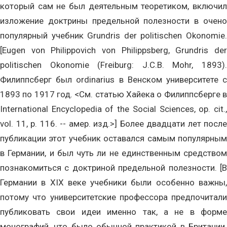
который сам не был деятельным теоретиком, включил
изложение доктрины предельной полезности в очено
популярный учебник Grundris der politischen Okonomie.
[Eugen von Philippovich von Philippsberg, Grundris der
politischen Okonomie (Freiburg: J.C.B. Mohr, 1893).
Филиппсберг был ordinarius в Венском университете с
1893 по 1917 год. <См. статью Хайека о Филиппсберге в
International Encyclopedia of the Social Sciences, op. cit.,
vol. 11, p. 116. -- амер. изд.>] Более двадцати лет после
публикации этот учебник оставался самым популярным
в Германии, и был чуть ли не единственным средством
познакомиться с доктриной предельной полезности. [В
Германии в XIX веке учебники были особенно важны,
потому что университетские профессора предпочитали
публиковать свои идеи именно так, а не в форме
монографий, что было обычной практикой в Британии.