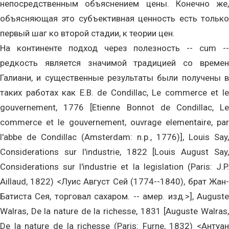
непосредственным объяснением цены. Конечно же,
объясняющая это субъективная ценность есть только
первый шаг ко второй стадии, к теории цен.
На континенте подход через полезность -- cum --
редкость является значимой традицией со времен
Галиани, и существенные результаты были получены в
таких работах как E.B. de Condillac, Le commerce et le
gouvernement, 1776 [Etienne Bonnot de Condillac, Le
commerce et le gouvernement, ouvrage elementaire, par
l'abbe de Condillac (Amsterdam: n.p., 1776)], Louis Say,
Considerations sur l'industrie, 1822 [Louis August Say,
Considerations sur l'industrie et la legislation (Paris: J.P.
Aillaud, 1822) <Луис Август Сей (1774--1840), брат Жан-
Батиста Сея, торговал сахаром. -- амер. изд.>], Auguste
Walras, De la nature de la richesse, 1831 [Auguste Walras,
De la nature de la richesse (Paris: Furne, 1832) <Антуан