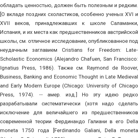
обладать ценностью, должен быть полезным и редким.
[О вкладе поздних схоластиков, особенно ученых XVI и
XVII веков, принадлежавших к школе Саламанки,
Испания, и их места как предшественников австрийской
школы, см. отличное исследование, опубликованное под
неудачным заглавием Cristians for Freedom: Late-
Scholastic Economics (Alejandro Chafuen, San Francisco:
Ignatius Press, 1986). Также см. Raymond de Roover,
Business, Banking and Economic Thought in Late Medieval
and Early Modern Europe (Chicago: University of Chicago
Press, 1974). -- амер. изд.] Но эту идею редко
разрабатывали систематически (хотя надо сделать
исключение для величайшего из предшественников
современной теории Фердинандо Галиани в его Della
moneta 1750 года [Ferdinando Galiani, Della moneta