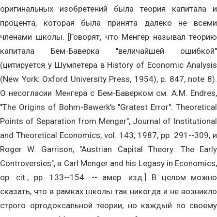
оригинальных изобретений была теория капитала и
процента, которая была принята далеко не всеми
членами школы. [Говорят, что Менгер называл теорию
капитала Бем-Баверка "величайшей ошибкой"
(цитируется у Шумпетера в History of Economic Analysis
(New York: Oxford University Press, 1954), p. 847, note 8).
О несогласии Менгера с Бем-Баверком см. A.M. Endres,
"The Origins of Bohm-Bawerk's "Gratest Error": Theoretical
Points of Separation from Menger", Journal of Institutional
and Theoretical Economics, vol. 143, 1987, pp. 291--309, и
Roger W. Garrison, "Austrian Capital Theory: The Early
Controversies", в Carl Menger and his Legasy in Economics,
op. cit., pp. 133--154. -- амер. изд.] В целом можно
сказать, что в рамках школы так никогда и не возникло
строго ортодоксальной теории, но каждый по своему