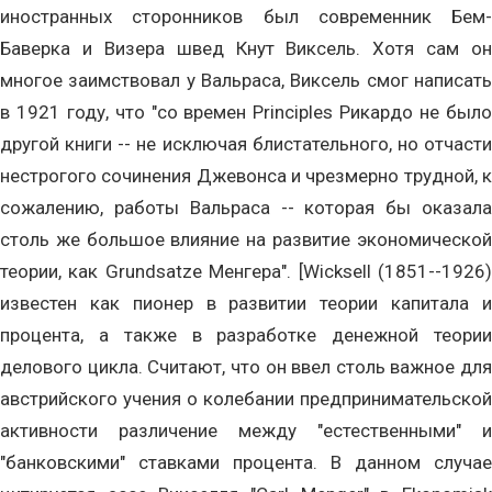
иностранных сторонников был современник Бем-
Баверка и Визера швед Кнут Виксель. Хотя сам он
многое заимствовал у Вальраса, Виксель смог написать
в 1921 году, что "со времен Principles Рикардо не было
другой книги -- не исключая блистательного, но отчасти
нестрогого сочинения Джевонса и чрезмерно трудной, к
сожалению, работы Вальраса -- которая бы оказала
столь же большое влияние на развитие экономической
теории, как Grundsatze Менгера". [Wicksell (1851--1926)
известен как пионер в развитии теории капитала и
процента, а также в разработке денежной теории
делового цикла. Считают, что он ввел столь важное для
австрийского учения о колебании предпринимательской
активности различение между "естественными" и
"банковскими" ставками процента. В данном случае