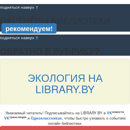
подняться наверх ↑
ПАРТНЁРЫ БИБЛИОТЕКИ
рекомендуем!
подняться наверх ↑
ОБРАТНО В РУБРИКУ?
ЭКОЛОГИЯ НА
LIBRARY.BY
новости
Уважаемый читатель! Подписывайтесь на LIBRARY.BY в
VK
,
трансляция
VK
и
Одноклассниках
, чтобы быстро узнавать о событиях
онлайн библиотеки.