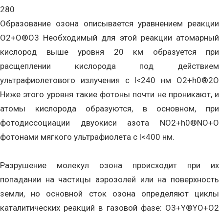
280
Образование озона описывается уравнением реакции
O2+O®O3 Необходимый для этой реакции атомарный
кислород выше уровня 20 км образуется при
расщеплении кислорода под действием
ультрафиолетового излучения с l<240 нм O2+h0®2O
Ниже этого уровня такие фотоны почти не проникают, и
атомы кислорода образуются, в основном, при
фотодиссоциации двуокиси азота NO2+h0®NO+O
фотонами мягкого ультрафиолета с l<400 нм.
Разрушение молекул озона происходит при их
попадании на частицы аэрозолей или на поверхность
земли, но основной сток озона определяют циклы
каталитических реакций в газовой фазе: O3+Y®YO+O2