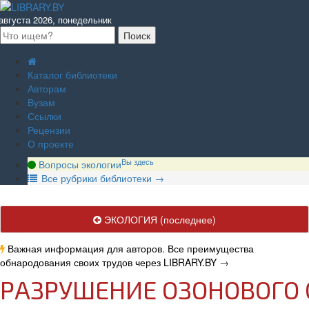
августа 2026, понедельник
Каталог библиотеки
Авторам
Вузам
Ссылки
Рецензии
О проекте
Вы здесь
Вопросы экологии
В
се рубрики библиотеки
→
ЭКОЛОГИЯ
(последнее)
Важная информация для авторов. Все преимущества
обнародования своих трудов через LIBRARY.BY
→
РАЗРУШЕНИЕ ОЗОНОВОГО 