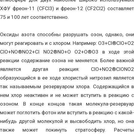
ХФУ фреон-11 (CFCl3) и фреон-12 (CF2Cl2) составляет
75 и 100 лет соответственно.
Оксиды азота способны разрушать озон, однако, они
могут реагировать и с хлором. Например: O3+Cl®ClO+O2
ClO+NO®NO2+Cl NO2®NO+O O2+O®O3 в ходе этой
реакции содержание озона не меняется. Более важной
является другая реакция: ClO+NO2®ClONO2
образующийся в ее ходе хлористый нитрозил является
так называемым резервуаром хлора. Содержащийся в
нем хлор неактивен и не может вступить в реакцию с
озоном. В конце концов такая молекула-резервуар
может поглотить фотон или вступить в реакцию с какой-
нибудь другой молекулой и высвободить хлор, но она
также может покинуть стратосферу. Расчеты