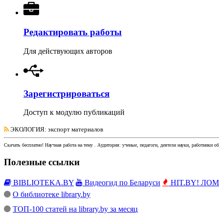
Редактировать работы
Для действующих авторов
Зарегистрироваться
Доступ к модулю публикаций
ЭКОЛОГИЯ
: экспорт материалов
Скачать бесплатно!
Научная работа
на тему
. Аудитория:
ученые, педагоги, деятели науки, работники о
Полезные ссылки
BIBLIOTEKA.BY
Видеогид по Беларуси
HIT.BY! ЛОМы
О библиотеке library.by
ТОП-100 статей на library.by за месяц