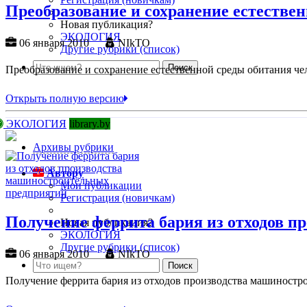
Преобразование и сохранение естестве
Новая публикация?
ЭКОЛОГИЯ
06 января 2010
NIkTO
Другие рубрики (список)
Преобразование и сохранение естественной среды обитания че
Открыть полную версию
ЭКОЛОГИЯ
library.by
Архивы рубрики
Автору
Мои публикации
Регистрация (новичкам)
Получение феррита бария из отходов 
Новая публикация?
ЭКОЛОГИЯ
Другие рубрики (список)
06 января 2010
NIkTO
Получение феррита бария из отходов производства машиностр