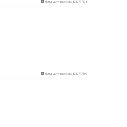
Номер депонирования: 1262777634
Номер депонирования: 1262777590