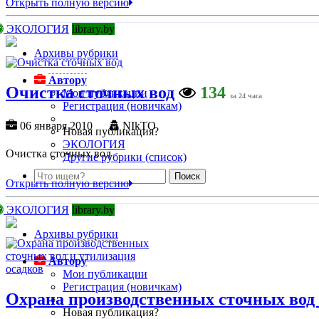
Открыть полную версию
ЭКОЛОГИЯ
library.by
Архивы рубрики
Автору
Очистка сточных вод
134
Мои публикации
за 24 часа
Регистрация (новичкам)
06 января 2010
NIkTO
Новая публикация?
ЭКОЛОГИЯ
Очистка сточных вод
Другие рубрики (список)
Открыть полную версию
ЭКОЛОГИЯ
library.by
Архивы рубрики
Автору
Мои публикации
Регистрация (новичкам)
Охрана производственных сточных вод 
Новая публикация?