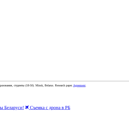
бразования, студенты
(
18-50
).
Minsk, Belarus
.
Research paper
.
Agreement
.
 Беларуси!
Съемка с дрона в РБ