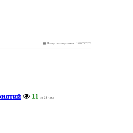
Номер депонирования: 1262777679
риятий
11
за 24 часа