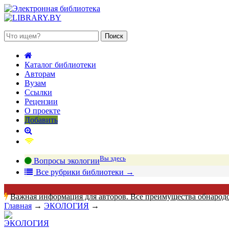
 августа 2026, пятница
Каталог библиотеки
Авторам
Вузам
Ссылки
Рецензии
О проекте
Добавить
Вы здесь
Вопросы экологии
В
се рубрики библиотеки
→
Важная информация для авторов. Все преимущества обнарод
Главная
→
ЭКОЛОГИЯ
→