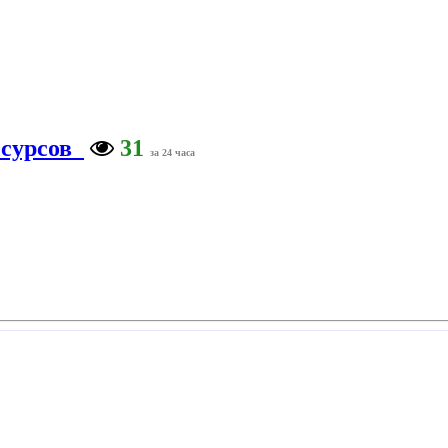
есурсов
31
за 24 часа