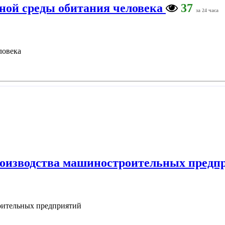
нной среды обитания человека
37
за 24 часа
ловека
производства машиностроительных предп
оительных предприятий