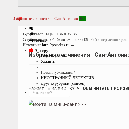
Избранные сочинения | Сан-Антонио
8
Публикатор:
БЦБ LIBRARY.BY
Опубликовано в библиотеке:
2006-09-05
(номер депонирова
Печать
Источник:
http://portalus.ru
→
Автору
Избранные сочинения | Сан-Антони
Редактировать
Удалить
Новая публикация?
ИНОСТРАННЫЙ ДЕТЕКТИВ
Другие рубрики (список)
НАЖМИТЕ НА КНОПКУ, ЧТОБЫ ЧИТАТЬ ПРОИЗВ