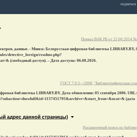
подняться 
Приказ ВАК РБ от 25.06.2014 №
.
лектрон. данные. - Минск: Белорусская цифровая библиотека LIBRARY.BY, 
dules/detective_foreign/readme.php?
=& (свободный доступ). – Дата доступа: 06.08.2026.
ГОСТ 7.0.5—2008, "Библиографическая ссы
ифровая библиотека LIBRARY.BY. Дата обновления: 05 сентября 2006. URL:
e.php?subaction=showfull&id=1157451795&archive=&start_from=&ucat=& (дата
ый адрес данной страницы)
Расширенный поиск по библио