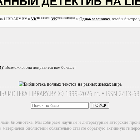
ННЫЙ ДЕТЕКТИВ НА LI
новости
трансляция
 на LIBRARY.BY в
VK
,
VK
и
Одноклассниках
, чтобы быстро 
BY
. Возможно, она понравится вам больше!
ИБЛИОТЕКА
LIBRARY.BY © 1999-2026 гг.
• ISSN 2413-6
ПОИСК
нлайн библиотека. Мы собираем научные и литературные авторские прои
 материалов библиотеки обязательно ставьте обратную активную гиперс