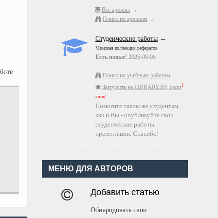
Все архивы
→
Поиск по архивам
→
Студенческие работы
→
Минская коллекция рефератов
Есть новые!
2026-08-06
аботе
Поиск по учебным работам
1
Загрузить на LIBRARY.BY свои
клик!
Помогите таким же студентам,
как и Вы - опубликуйте свои
студенческие работы,
презентации. Спасибо!
МЕНЮ ДЛЯ АВТОРОВ
Добавить статью
Обнародовать свои