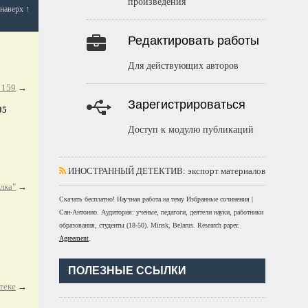
произведения
наверх ↑
Редактировать работы
Для действующих авторов
 159
→
Зарегистрироваться
05
Доступ к модулю публикаций
ИНОСТРАННЫЙ ДЕТЕКТИВ
: экспорт материалов
лка"
→
Скачать бесплатно!
Научная работа
на тему Избранные сочинения |
Сан-Антонио
. Аудитория:
ученые, педагоги, деятели науки, работники
образования, студенты
(
18-50
).
Minsk, Belarus
.
Research paper
.
Agreement
.
ПОЛЕЗНЫЕ ССЫЛКИ
теке
→