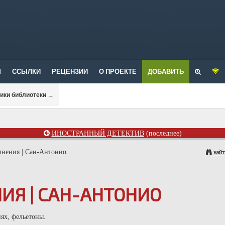
М
ССЫЛКИ
РЕЦЕНЗИИ
О ПРОЕКТЕ
ДОБАВИТЬ
рики библиотеки
→
ИНОСТРАННЫЙ ДЕТЕКТИВ
(последнее)
инения | Сан-Антонио
найт
ИЯ | САН-АНТОНИО
ях, фельетоны.