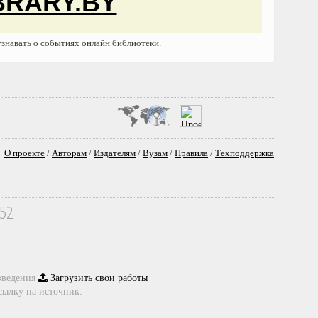
BRARY.BY
узнавать о событиях онлайн библиотеки.
О проекте
/
Авторам
/
Издателям
/
Вузам
/
Правила
/
Техподдержка
352
зведения
Загрузить свои работы
сылку на источник.