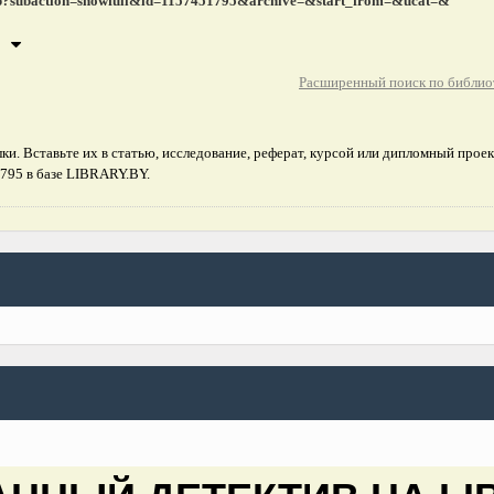
e.php?subaction=showfull&id=1157451795&archive=&start_from=&ucat=&
Расширенный поиск по библио
и. Вставьте их в статью, исследование, реферат, курсой или дипломный проек
795 в базе LIBRARY.BY.