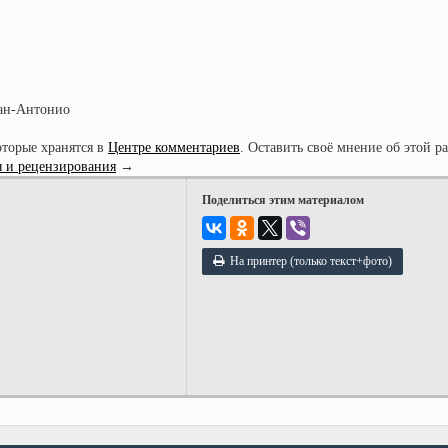
ан-Антонио
оторые хранятся в
Центре комментариев
. Оставить своё мнение об этой р
 и рецензирования
→
Поделиться этим материалом
На принтер (только текст+фото)