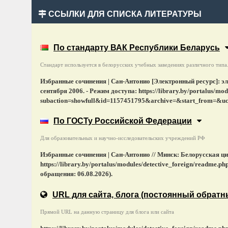
ССЫЛКИ ДЛЯ СПИСКА ЛИТЕРАТУРЫ
По стандарту ВАК Республики Беларусь
Стандарт используется в белорусских учебных заведениях различного типа
Избранные сочинения | Сан-Антонио [Электронный ресурс]: э
сентября 2006. - Режим доступа: https://library.by/portalus/mo
subaction=showfull&id=1157451795&archive=&start_from=&ucat
По ГОСТу Российской Федерации
Для образовательных и научно-исследовательских учреждений РФ
Избранные сочинения | Сан-Антонио // Минск: Белорусская ц
https://library.by/portalus/modules/detective_foreign/readm
обращения: 06.08.2026).
URL для сайта, блога
(постоянный обратн
Прямой URL на данную страницу для блога или сайта