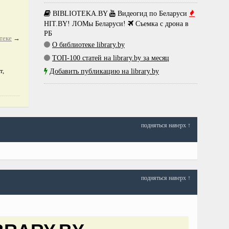
BIBLIOTEKA.BY
Видеогид по Беларуси
HIT.BY! ЛОМы Беларуси!
Съемка с дрона в
РБ
теке
→
О библиотеке library.by
ТОП-100 статей на library.by за месяц
т,
Добавить публикацию на library.by
подняться наверх ↑
подняться наверх ↑