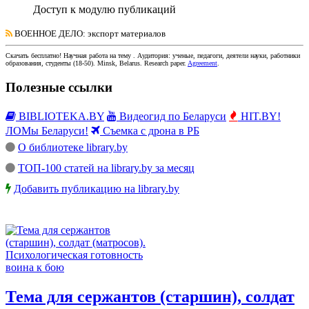
Доступ к модулю публикаций
ВОЕННОЕ ДЕЛО
: экспорт материалов
Скачать бесплатно!
Научная работа
на тему
. Аудитория:
ученые, педагоги, деятели науки, работники
образования, студенты
(
18-50
).
Minsk, Belarus
.
Research paper
.
Agreement
.
Полезные ссылки
BIBLIOTEKA.BY
Видеогид по Беларуси
HIT.BY!
ЛОМы Беларуси!
Съемка с дрона в РБ
О библиотеке library.by
ТОП-100 статей на library.by за месяц
Добавить публикацию на library.by
Тема для сержантов (старшин), солдат