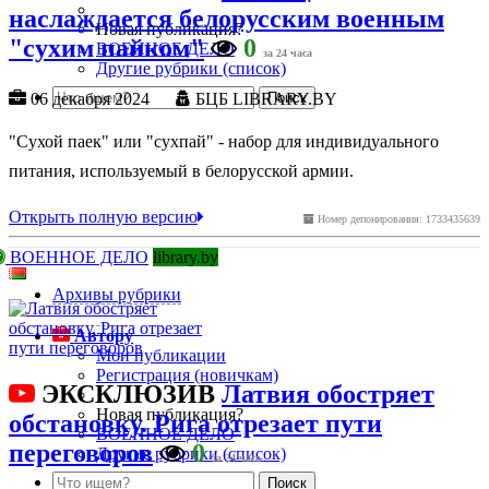
наслаждается белорусским военным
Новая публикация?
"сухим пайком"
0
ВОЕННОЕ ДЕЛО
за 24 часа
Другие рубрики (список)
06 декабря 2024
БЦБ LIBRARY.BY
"Сухой паек" или "сухпай" - набор для индивидуального
питания, используемый в белорусской армии.
Открыть полную версию
Номер депонирования: 1733435639
ВОЕННОЕ ДЕЛО
library.by
Архивы рубрики
Автору
Мои публикации
Регистрация (новичкам)
ЭКСКЛЮЗИВ
Латвия обостряет
Новая публикация?
обстановку. Рига отрезает пути
ВОЕННОЕ ДЕЛО
переговоров
0
Другие рубрики (список)
за 24 часа