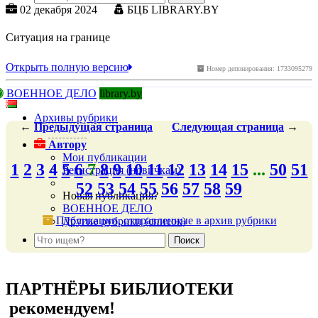
02 декабря 2024
БЦБ LIBRARY.BY
Ситуация на границе
Открыть полную версию
Номер депонирования: 1733095279
ВОЕННОЕ ДЕЛО
library.by
Архивы рубрики
←
Предыдущая
страница
Следующая
страница
→
Автору
Мои публикации
1
2
3
4
5
6
7
8
9
10
11
12
13
14
15
...
50
51
Регистрация (новичкам)
52
53
54
55
56
57
58
59
Новая публикация?
ВОЕННОЕ ДЕЛО
Публикации, отправленные в архив рубрики
Другие рубрики (список)
подняться наверх ↑
ПАРТНЁРЫ БИБЛИОТЕКИ
рекомендуем!