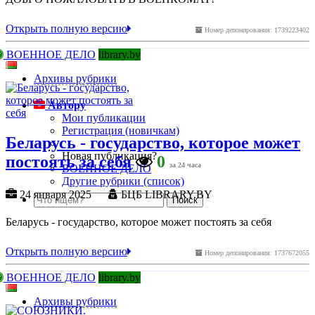
Открыть полную версию
Номер депонирования: 1739223402
ВОЕННОЕ ДЕЛО
library.by
Архивы рубрики
Автору
Мои публикации
Регистрация (новичкам)
Беларусь - государство, которое может
Новая публикация?
постоять за себя
0
за 24 часа
ВОЕННОЕ ДЕЛО
Другие рубрики (список)
24 января 2025
БЦБ LIBRARY.BY
Беларусь - государство, которое может постоять за себя
Открыть полную версию
Номер депонирования: 1737672055
ВОЕННОЕ ДЕЛО
library.by
Архивы рубрики