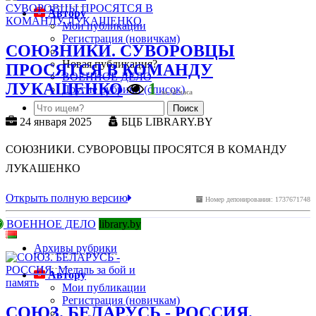
Автору
Мои публикации
Регистрация (новичкам)
СОЮЗНИКИ. СУВОРОВЦЫ
Новая публикация?
ПРОСЯТСЯ В КОМАНДУ
ВОЕННОЕ ДЕЛО
ЛУКАШЕНКО
1
Другие рубрики (список)
за 24 часа
24 января 2025
БЦБ LIBRARY.BY
СОЮЗНИКИ. СУВОРОВЦЫ ПРОСЯТСЯ В КОМАНДУ
ЛУКАШЕНКО
Открыть полную версию
Номер депонирования: 1737671748
ВОЕННОЕ ДЕЛО
library.by
Архивы рубрики
Автору
Мои публикации
Регистрация (новичкам)
СОЮЗ. БЕЛАРУСЬ - РОССИЯ.