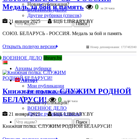
Новая публикация?
Медаль за бой и память
0
за 24 часа
ВОЕННОЕ ДЕЛО
Другие рубрики (список)
21 января 2025
БЦБ LIBRARY.BY
СОЮЗ. БЕЛАРУСЬ - РОССИЯ. Медаль за бой и память
Открыть полную версию
Номер депонирования: 1737482040
ВОЕННОЕ ДЕЛО
library.by
Архивы рубрики
Автору
Мои публикации
Книжная полка. СЛУЖИМ РОДНОЙ
Регистрация (новичкам)
БЕЛАРУСИ!
0
за 24 часа
Новая публикация?
ВОЕННОЕ ДЕЛО
Другие рубрики (список)
21 января 2025
БЦБ LIBRARY.BY
Книжная полка. СЛУЖИМ РОДНОЙ БЕЛАРУСИ!