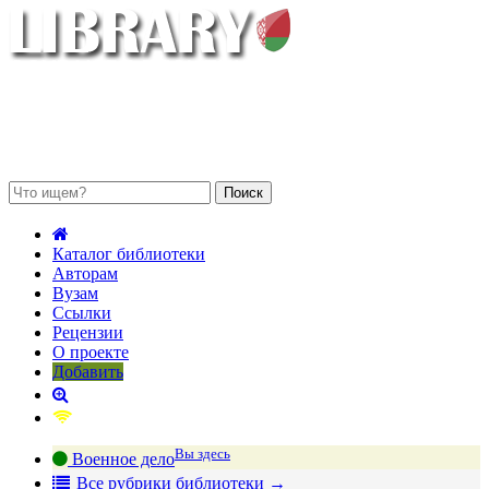
 августа 2026, четверг
Каталог библиотеки
Авторам
Вузам
Ссылки
Рецензии
О проекте
Добавить
Вы здесь
Военное дело
В
се рубрики библиотеки
→