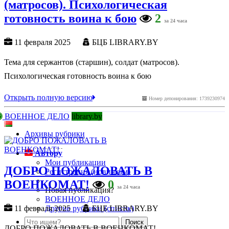
(матросов). Психологическая
готовность воина к бою
2
за 24 часа
11 февраля 2025
БЦБ LIBRARY.BY
Тема для сержантов (старшин), солдат (матросов).
Психологическая готовность воина к бою
Открыть полную версию
Номер депонирования: 1739230974
ВОЕННОЕ ДЕЛО
library.by
Архивы рубрики
Автору
Мои публикации
ДОБРО ПОЖАЛОВАТЬ В
Регистрация (новичкам)
ВОЕНКОМАТ!
0
за 24 часа
Новая публикация?
ВОЕННОЕ ДЕЛО
Другие рубрики (список)
11 февраля 2025
БЦБ LIBRARY.BY
ДОБРО ПОЖАЛОВАТЬ В ВОЕНКОМАТ!