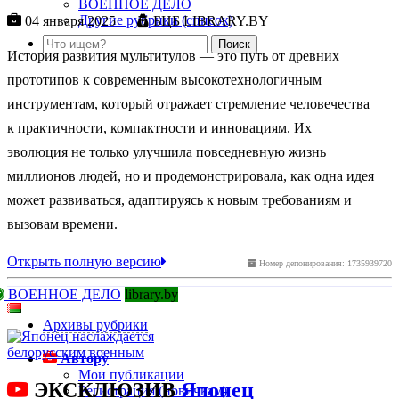
ВОЕННОЕ ДЕЛО
Другие рубрики (список)
04 января 2025
БЦБ LIBRARY.BY
История развития мультитулов — это путь от древних
прототипов к современным высокотехнологичным
инструментам, который отражает стремление человечества
к практичности, компактности и инновациям. Их
эволюция не только улучшила повседневную жизнь
миллионов людей, но и продемонстрировала, как одна идея
может развиваться, адаптируясь к новым требованиям и
вызовам времени.
Открыть полную версию
Номер депонирования: 1735939720
ВОЕННОЕ ДЕЛО
library.by
Архивы рубрики
Автору
Мои публикации
ЭКСКЛЮЗИВ
Японец
Регистрация (новичкам)