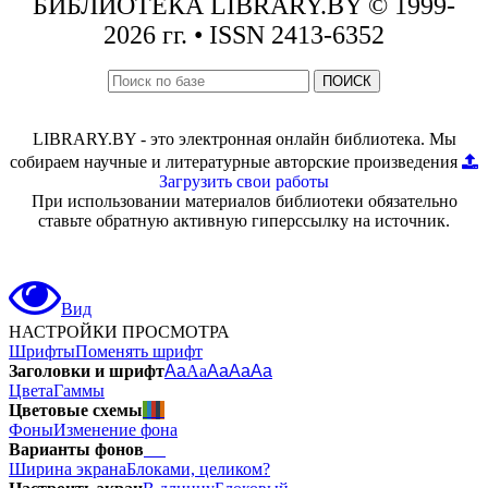
БИБЛИОТЕКА
LIBRARY.BY © 1999-
2026 гг.
• ISSN 2413-6352
ПОИСК
LIBRARY.BY - это электронная онлайн библиотека. Мы
собираем научные и литературные авторские произведения
Загрузить свои работы
При использовании материалов библиотеки обязательно
ставьте обратную активную гиперссылку на источник.
Вид
НАСТРОЙКИ ПРОСМОТРА
Шрифты
Поменять шрифт
Заголовки и шрифт
Aa
Aa
Aa
Aa
Aa
Цвета
Гаммы
Цветовые схемы
Фоны
Изменение фона
Варианты фонов
Ширина экрана
Блоками, целиком?