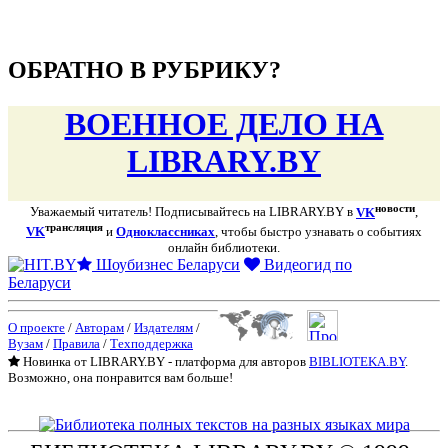
подняться наверх ↑
ОБРАТНО В РУБРИКУ?
ВОЕННОЕ ДЕЛО НА
LIBRARY.BY
новости
Уважаемый читатель! Подписывайтесь на LIBRARY.BY в
VK
,
трансляция
VK
и
Одноклассниках
, чтобы быстро узнавать о событиях
онлайн библиотеки.
Шоубизнес Беларуси
Видеогид по
Беларуси
О проекте
/
Авторам
/
Издателям
/
Вузам
/
Правила
/
Техподдержка
Новинка от LIBRARY.BY - платформа для авторов
BIBLIOTEKA.BY
.
Возможно, она понравится вам больше!