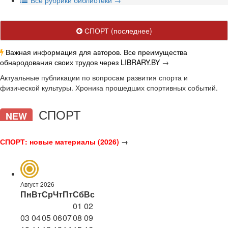
В
се рубрики библиотеки
→
СПОРТ
(последнее)
Важная информация для авторов. Все преимущества
обнародования своих трудов через LIBRARY.BY
→
Актуальные публикации по вопросам развития спорта и
физической культуры. Хроника прошедших спортивных событий.
СПОРТ
NEW
СПОРТ: новые материалы (2026)
→
Август 2026
Пн
Вт
Ср
Чт
Пт
Сб
Вс
01
02
03
04
05
06
07
08
09