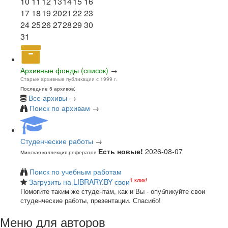
10
11
12
13
14
15
16
17
18
19
20
21
22
23
24
25
26
27
28
29
30
31
Архивные фонды (список)
→
Старые архивные публикации с 1999 г.
Последние 5 архивов:
Все архивы
→
Поиск по архивам
→
Студенческие работы
→
Есть новые!
2026-08-07
Минская коллекция рефератов
Поиск по учебным работам
1 клик!
Загрузить на LIBRARY.BY свои
Помогите таким же студентам, как и Вы - опубликуйте свои
студенческие работы, презентации. Спасибо!
Меню для авторов