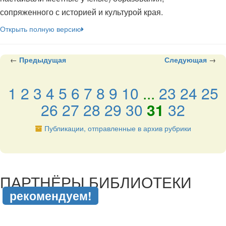
сопряженного с историей и культурой края.
Открыть полную версию
←
Предыдущая
Следующая
→
1
2
3
4
5
6
7
8
9
10
...
23
24
25
26
27
28
29
30
31
32
Публикации, отправленные в архив рубрики
подняться наверх ↑
ПАРТНЁРЫ БИБЛИОТЕКИ
рекомендуем!
подняться наверх ↑