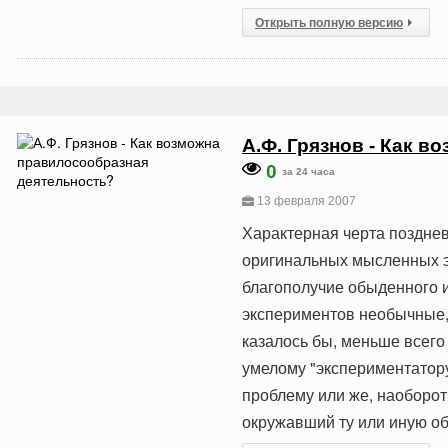
Открыть полную версию
А.Ф. Грязнов - Как 
0
за 24 часа
13 февраля 2007
Характерная черта поздне
оригинальных мысленных э
благополучие обыденного и
экспериментов необычные, 
казалось бы, меньше всего
умелому "экспе­риментато
проблему или же, наоборот
окружавший ту или иную о