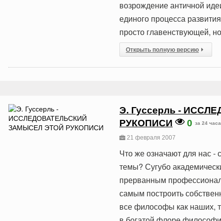
возрождение античной идеи
единого процесса развития
просто главенствующей, но
Открыть полную версию
Э. Гуссерль - ИСС
РУКОПИСИ
0
за 24 часа
21 февраля 2007
Что же означают для нас 
темы? Сугубо академически
прерванным профессионал
самым построить собствен
все философы как наших, т
в богатой флоре философ