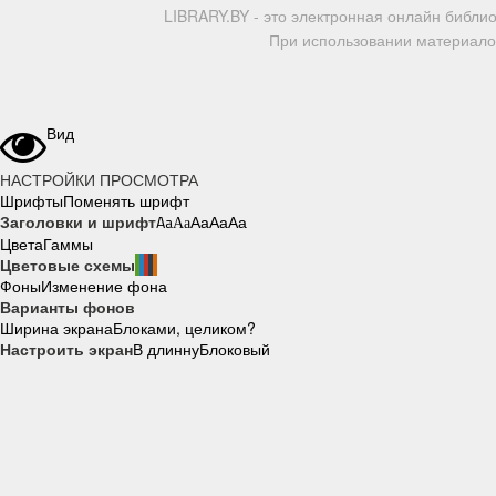
LIBRARY.BY - это электронная онлайн библи
При использовании материалов
Вид
НАСТРОЙКИ ПРОСМОТРА
Шрифты
Поменять шрифт
Заголовки и шрифт
Aa
Aa
Aa
Aa
Aa
Цвета
Гаммы
Цветовые схемы
Фоны
Изменение фона
Варианты фонов
Ширина экрана
Блоками, целиком?
Настроить экран
В длинну
Блоковый