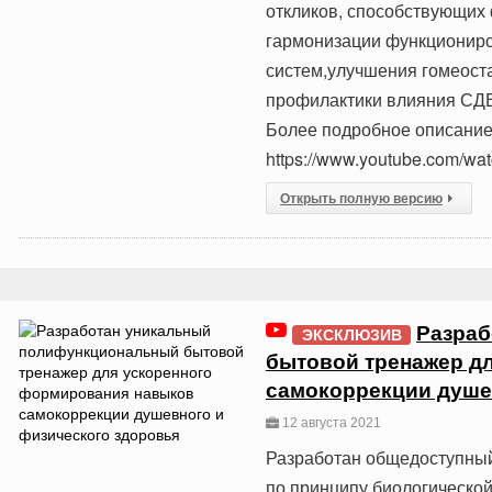
откликов, способствующих
гармонизации функциониро
систем,улучшения гомеост
профилактики влияния СДВ
Более подробное описание
https://www.youtube.com/w
Открыть полную версию
Разраб
ЭКСКЛЮЗИВ
бытовой тренажер д
самокоррекции душе
12 августа 2021
Разработан общедоступный
по принципу биологической