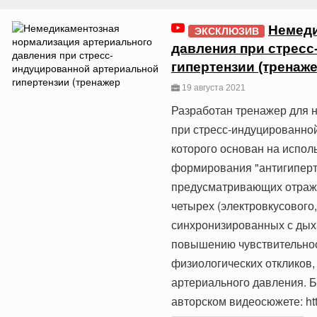
Немеди
ЭКСКЛЮЗИВ
давления при стрес
гипертензии (тренаж
19 августа 2021
Разработан тренажер для 
при стресс-индуцированной
которого основан на испол
формирования "антигиперт
предусматривающих отраже
четырех (электровкусового,
синхронизированных с дых
повышению чувствительно
физиологических откликов
артериального давления. 
авторском видеосюжете: ht