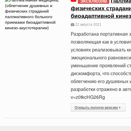
Паллиа
ЭКСКЛЮЗИВ
физических страдан
биоадаптивной кинез
22 августа 2021
Разработана портативная 
позволяющая как в условия
условиях реализовывать к
эмоционального равновесия
уменьшение проявлений ст
дискомфорта, что способс
облегчению его душевных 
разработки отражено в авт
v=z0tkcHG26Rg
Открыть полную версию