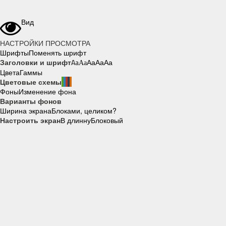
Вид
НАСТРОЙКИ ПРОСМОТРА
Шрифты
Поменять шрифт
Заголовки и шрифт
Aa
Aa
Aa
Aa
Aa
Цвета
Гаммы
Цветовые схемы
Фоны
Изменение фона
Варианты фонов
Ширина экрана
Блоками, целиком?
Настроить экран
В длинну
Блоковый