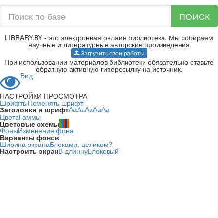
ПОИСК
LIBRARY.BY - это электронная онлайн библиотека. Мы собираем
научные и литературные авторские произведения
Загрузить свои работы
При использовании материалов библиотеки обязательно ставьте
обратную активную гиперссылку на источник.
Вид
НАСТРОЙКИ ПРОСМОТРА
Шрифты
Поменять шрифт
Заголовки и шрифт
Aa
Aa
Aa
Aa
Aa
Цвета
Гаммы
Цветовые схемы
Фоны
Изменение фона
Варианты фонов
Ширина экрана
Блоками, целиком?
Настроить экран
В длинну
Блоковый