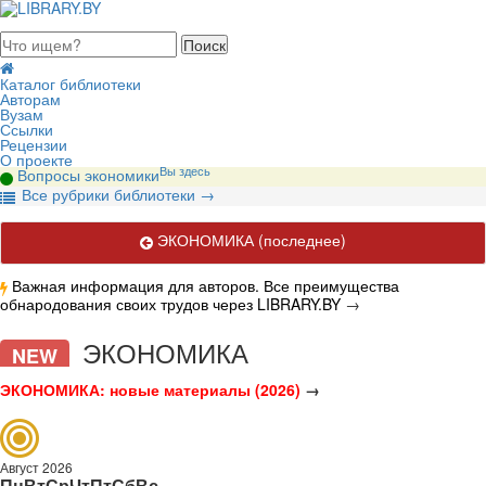
августа 2026, пятница
Каталог библиотеки
Авторам
Вузам
Ссылки
Рецензии
О проекте
Вы здесь
Вопросы экономики
В
се рубрики библиотеки
→
ЭКОНОМИКА
(последнее)
Важная информация для авторов. Все преимущества
обнародования своих трудов через LIBRARY.BY
→
Актуальные публикации по вопросам экономики.
ЭКОНОМИКА
NEW
ЭКОНОМИКА: новые материалы (2026)
→
Август 2026
Пн
Вт
Ср
Чт
Пт
Сб
Вс