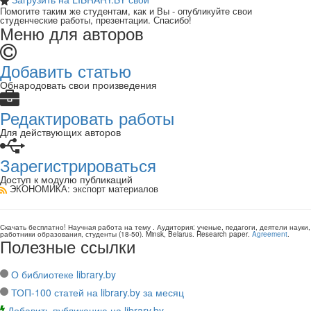
Помогите таким же студентам, как и Вы - опубликуйте свои
студенческие работы, презентации. Спасибо!
Меню для авторов
Добавить статью
Обнародовать свои произведения
Редактировать работы
Для действующих авторов
Зарегистрироваться
Доступ к модулю публикаций
ЭКОНОМИКА
: экспорт материалов
Скачать бесплатно!
Научная работа
на тему
. Аудитория:
ученые, педагоги, деятели науки,
работники образования, студенты
(
18-50
).
Minsk, Belarus
.
Research paper
.
Agreement
.
Полезные ссылки
О библиотеке library.by
ТОП-100 статей на library.by за месяц
Добавить публикацию на library.by