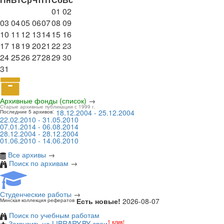
01
02
03
04
05
06
07
08
09
10
11
12
13
14
15
16
17
18
19
20
21
22
23
24
25
26
27
28
29
30
31
Архивные фонды (список)
→
Старые архивные публикации с 1999 г.
18.12.2004 - 25.12.2004
Последние 5 архивов:
22.02.2010 - 31.05.2010
07.01.2014 - 06.08.2014
28.12.2004 - 28.12.2004
01.06.2010 - 14.06.2010
Все архивы
→
Поиск по архивам
→
Студенческие работы
→
Есть новые!
2026-08-07
Минская коллекция рефератов
Поиск по учебным работам
1 клик!
Загрузить на LIBRARY.BY свои