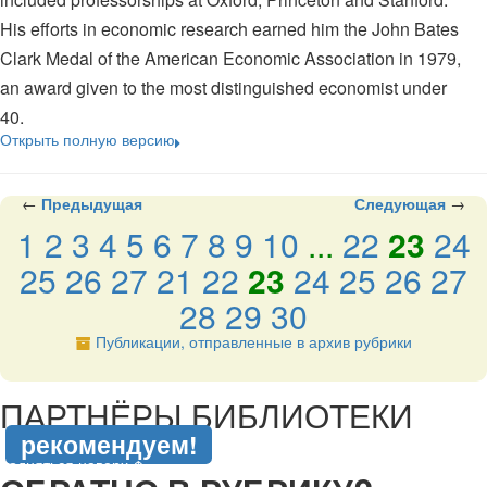
His efforts in economic research earned him the John Bates
Clark Medal of the American Economic Association in 1979,
an award given to the most distinguished economist under
40.
Открыть полную версию
←
Предыдущая
Следующая
→
1
2
3
4
5
6
7
8
9
10
...
22
23
24
25
26
27
21
22
23
24
25
26
27
28
29
30
Публикации, отправленные в архив рубрики
подняться наверх ↑
ПАРТНЁРЫ БИБЛИОТЕКИ
рекомендуем!
подняться наверх ↑