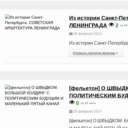
Из истории Санкт-П
ЛЕНИНГРАДА
2
за 24
26 февраля 2014
Из истории Санкт-Петер
Открыть полную версию
[фельетон] О ШВЫ
ПОЛИТИЧЕСКИМ БУ
0
за 24 часа
26 февраля 2014
[фельетон] О ШВЫДКОМ