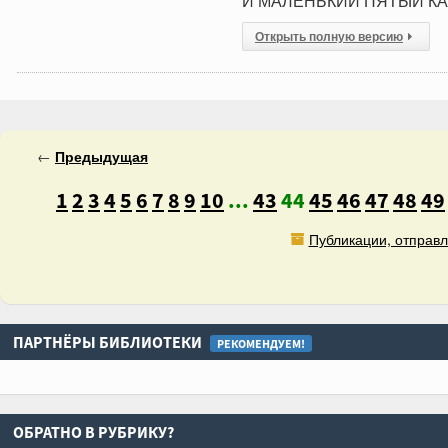
И МАЛЕНЬКИЙ ПЯТЫЙ К
Открыть полную версию
←
Предыдущая
1
2
3
4
5
6
7
8
9
10
...
43
44
45
46
47
48
49
Публикации, отправл
ПАРТНЁРЫ БИБЛИОТЕКИ
РЕКОМЕНДУЕМ!
ОБРАТНО В РУБРИКУ?