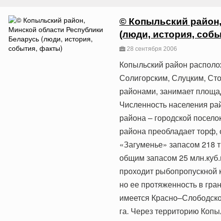
© Копыльский район
(люди, история, собы
28 сентября 2006
Копыльский район располож
Солигорским, Слуцким, Ст
районами, занимает площадь
Численность населения рай
района – городской посел
района преобладает торф, 
«Загуменье» запасом 218 т
общим запасом 25 млн.куб.
проходит рыбопропускной к
но ее протяженность в гра
имеется Красно–Слободско
га. Через территорию Копы