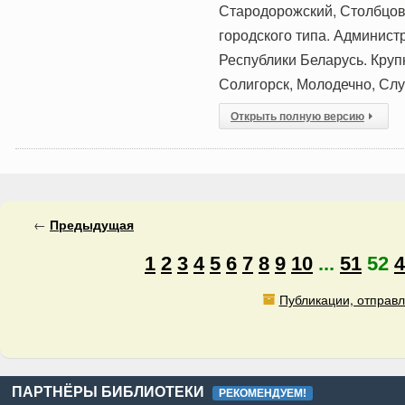
Стародорожский, Столбцовс
городского типа. Администр
Республики Беларусь. Круп
Солигорск, Молодечно, Слу
Открыть полную версию
←
Предыдущая
1
2
3
4
5
6
7
8
9
10
...
51
52
4
Публикации, отправл
ПАРТНЁРЫ БИБЛИОТЕКИ
РЕКОМЕНДУЕМ!