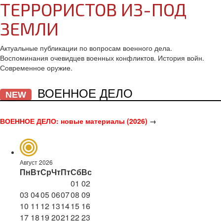
ТЕРРОРИСТОВ ИЗ-ПОД
ЗЕМЛИ
Актуальные публикации по вопросам военного дела.
Воспоминания очевидцев военных конфликтов. История войн.
Современное оружие.
ВОЕННОЕ ДЕЛО
NEW
ВОЕННОЕ ДЕЛО: новые материалы (2026)
→
Август 2026
Пн
Вт
Ср
Чт
Пт
Сб
Вс
01
02
03
04
05
06
07
08
09
10
11
12
13
14
15
16
17
18
19
20
21
22
23