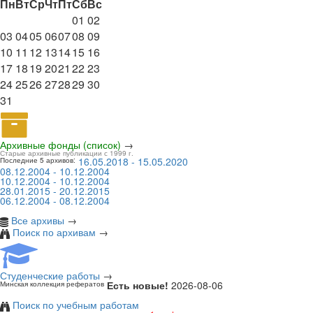
Пн
Вт
Ср
Чт
Пт
Сб
Вс
01
02
03
04
05
06
07
08
09
10
11
12
13
14
15
16
17
18
19
20
21
22
23
24
25
26
27
28
29
30
31
Архивные фонды (список)
→
Старые архивные публикации с 1999 г.
16.05.2018 - 15.05.2020
Последние 5 архивов:
08.12.2004 - 10.12.2004
10.12.2004 - 10.12.2004
28.01.2015 - 20.12.2015
06.12.2004 - 08.12.2004
Все архивы
→
Поиск по архивам
→
Студенческие работы
→
Есть новые!
2026-08-06
Минская коллекция рефератов
Поиск по учебным работам