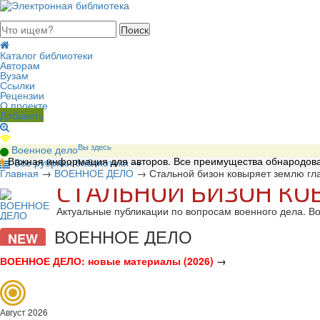
августа 2026, четверг
Каталог библиотеки
Авторам
Вузам
Ссылки
Рецензии
О проекте
Добавить
Вы здесь
Военное дело
Важная информация для авторов. Все преимущества обнародова
В
се рубрики библиотеки
→
Главная
→
ВОЕННОЕ ДЕЛО
→
Стальной бизон ковыряет землю гл
СТАЛЬНОЙ БИЗОН К
Актуальные публикации по вопросам военного дела. В
ВОЕННОЕ ДЕЛО
NEW
ВОЕННОЕ ДЕЛО: новые материалы (2026)
→
Август 2026