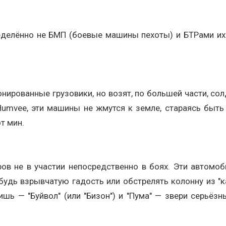
ределённо не БМП (боевые машины пехоты) и БТРами их
рованные грузовики, но возят, по большей части, солд
 Humvee, эти машины не жмутся к земле, стараясь быть
т мин.
ров не в участии непосредственно в боях. Эти автомо
будь взрывчатую гадость или обстрелять колонну из "к
бишь — "Буйвол" (или "Бизон") и "Пума" — звери серьё