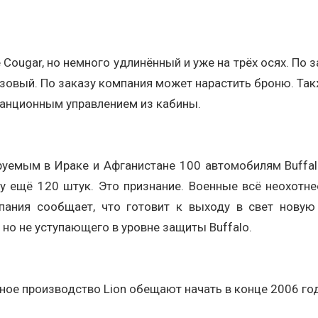
Cougar, но немного удлинённый и уже на трёх осях. По з
азовый. По заказу компания может нарастить броню. Та
танционным управлением из кабины.
ируемым в Ираке и Афганистане 100 автомобилям Buffal
зу ещё 120 штук. Это признание. Военные всё неохот
ния сообщает, что готовит к выходу в свет новую м
 но не уступающего в уровне защиты Buffalo.
йное производство Lion обещают начать в конце 2006 го