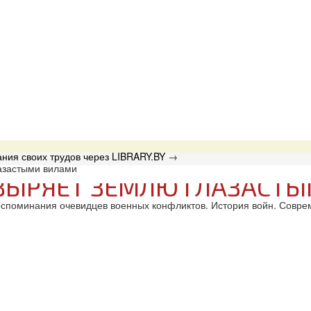
ния своих трудов через LIBRARY.BY
→
азастыми вилами
ОВЫРЯЕТ ЗЕМЛЮ ГЛАЗАСТ
оспоминания очевидцев военных конфликтов. История войн. Совре