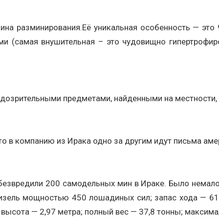
шина разминирования.Её уникальная особенность — это 
 (самая внушительная – это чудовищно гипертрофиров
одозрительными предметами, найденными на местности, 
что в компанию из Ирака одно за другим идут письма ам
безвредили 200 самодельных мин в Ираке. Было немало
изель мощностью 450 лошадиных сил; запас хода — 61
, высота — 2,97 метра; полный вес — 37,8 тонны; максим