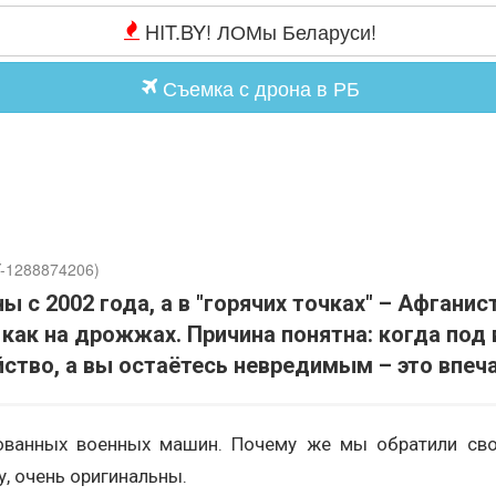
HIT.BY! ЛОМы Беларуси!
Съемка с дрона в РБ
Y-1288874206)
с 2002 года, а в "горячих точках" – Афганист
т как на дрожжах. Причина понятна: когда п
тво, а вы остаётесь невредимым – это впеча
ованных военных машин. Почему же мы обратили сво
, очень оригинальны.