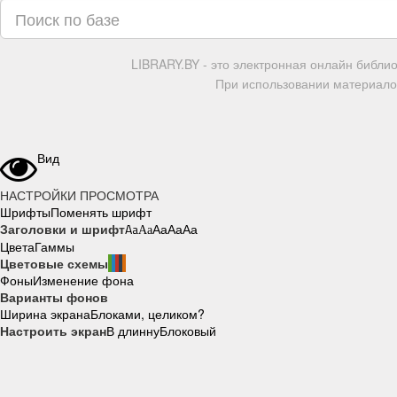
LIBRARY.BY - это электронная онлайн библи
При использовании материалов
Вид
НАСТРОЙКИ ПРОСМОТРА
Шрифты
Поменять шрифт
Заголовки и шрифт
Aa
Aa
Aa
Aa
Aa
Цвета
Гаммы
Цветовые схемы
Фоны
Изменение фона
Варианты фонов
Ширина экрана
Блоками, целиком?
Настроить экран
В длинну
Блоковый