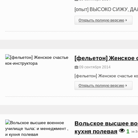
[опыт] ВЫСОКО СИЖУ, Д
Открыть полную версию
[фельетон] Женское 
09 сентября 2014
[фельетон] Женское счастье ко
Открыть полную версию
Вольское высшее вое
кухня полевая
1
за 2