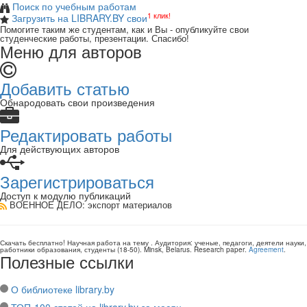
Поиск по учебным работам
1 клик!
Загрузить на LIBRARY.BY свои
Помогите таким же студентам, как и Вы - опубликуйте свои
студенческие работы, презентации. Спасибо!
Меню для авторов
Добавить статью
Обнародовать свои произведения
Редактировать работы
Для действующих авторов
Зарегистрироваться
Доступ к модулю публикаций
ВОЕННОЕ ДЕЛО
: экспорт материалов
Скачать бесплатно!
Научная работа
на тему
. Аудитория:
ученые, педагоги, деятели науки,
работники образования, студенты
(
18-50
).
Minsk, Belarus
.
Research paper
.
Agreement
.
Полезные ссылки
О библиотеке library.by