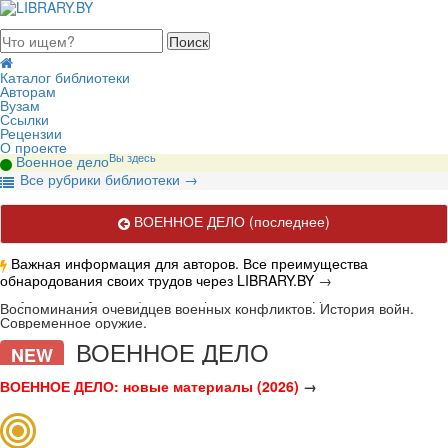
августа 2026, пятница
Каталог библиотеки
Авторам
Вузам
Ссылки
Рецензии
О проекте
Вы здесь
Военное дело
В
се рубрики библиотеки
→
ВОЕННОЕ ДЕЛО
(последнее)
Важная информация для авторов. Все преимущества
обнародования своих трудов через LIBRARY.BY
→
Актуальные публикации по вопросам военного дела.
Воспоминания очевидцев военных конфликтов. История войн.
Современное оружие.
ВОЕННОЕ ДЕЛО
NEW
ВОЕННОЕ ДЕЛО: новые материалы (2026)
→