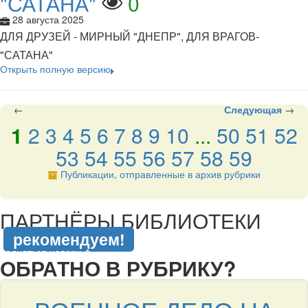
"САТАНА"
0
28 августа 2025
ДЛЯ ДРУЗЕЙ - МИРНЫЙ "ДНЕПР", ДЛЯ ВРАГОВ-
"САТАНА"
Открыть полную версию
←
Следующая
→
1
2
3
4
5
6
7
8
9
10
...
50
51
52
53
54
55
56
57
58
59
Публикации, отправленные в архив рубрики
подняться наверх ↑
ПАРТНЁРЫ БИБЛИОТЕКИ
рекомендуем!
подняться наверх ↑
ОБРАТНО В РУБРИКУ?