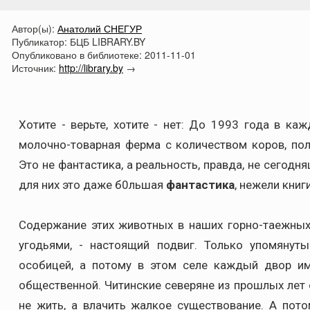
Автор(ы):
Анатолий СНЕГУР
Публикатор:
БЦБ LIBRARY.BY
Опубликовано в библиотеке:
2011-11-01
Источник:
http://library.by
→
Хотите - верьте, хотите - нет: До 1993 года в к
молочно-товарная ферма с количеством коров, по
Это не фантастика, а реальность, правда, не сегод
для них это даже б0льшая
фантастика
, нежели книг
Содержание этих животных в наших горно-таежных
угодьями, - настоящий подвиг. Только упомянут
особицей, а потому в этом селе каждый двор и
общественной. Читинские северяне из прошлых лет с
не жить, а влачить жалкое существование. А пот