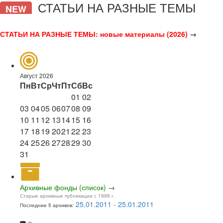
СТАТЬИ НА РАЗНЫЕ ТЕМЫ
NEW
СТАТЬИ НА РАЗНЫЕ ТЕМЫ: новые материалы (2026)
→
Август 2026
Пн
Вт
Ср
Чт
Пт
Сб
Вс
01
02
03
04
05
06
07
08
09
10
11
12
13
14
15
16
17
18
19
20
21
22
23
24
25
26
27
28
29
30
31
Архивные фонды (список)
→
Старые архивные публикации с 1999 г.
25.01.2011 - 25.01.2011
Последние 5 архивов: