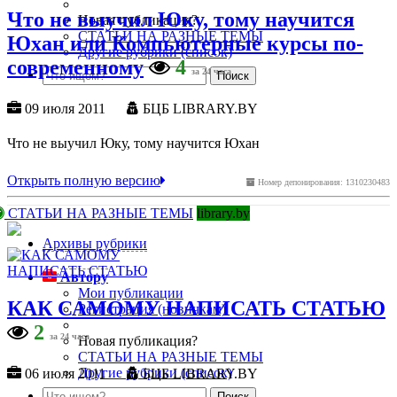
Что не выучил Юку, тому научится
Новая публикация?
СТАТЬИ НА РАЗНЫЕ ТЕМЫ
Юхан или Компьютерные курсы по-
Другие рубрики (список)
современному
4
за 24 часа
09 июля 2011
БЦБ LIBRARY.BY
Что не выучил Юку, тому научится Юхан
Открыть полную версию
Номер депонирования: 1310230483
СТАТЬИ НА РАЗНЫЕ ТЕМЫ
library.by
Архивы рубрики
Автору
Мои публикации
КАК САМОМУ НАПИСАТЬ СТАТЬЮ
Регистрация (новичкам)
2
за 24 часа
Новая публикация?
СТАТЬИ НА РАЗНЫЕ ТЕМЫ
Другие рубрики (список)
06 июля 2011
БЦБ LIBRARY.BY