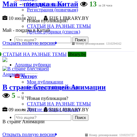
Май - поездка в Китай
13
Мои публикации
за 24 часа
Регистрация (новичкам)
10 июля 2011
БЦБ LIBRARY.BY
Новая публикация?
СТАТЬИ НА РАЗНЫЕ ТЕМЫ
Май - поездка в Китай
Другие рубрики (список)
Открыть полную версию
Номер депонирования: 1310294162
СТАТЬИ НА РАЗНЫЕ ТЕМЫ
library.by
Архивы рубрики
Автору
Мои публикации
В стране блестящей Анимации
Регистрация (новичкам)
5
за 24 часа
Новая публикация?
СТАТЬИ НА РАЗНЫЕ ТЕМЫ
Другие рубрики (список)
09 июля 2011
БЦБ LIBRARY.BY
В стране Анимации
Открыть полную версию
Номер депонирования: 1310231727