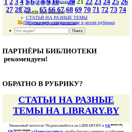
1
2
3
4
5
6
7
8
9
10
...
20
21
22
23
24
25
26
Регистрация (новичкам)
27
28
29
...
65
66
67
68
69
70
71
72
73
74
Новая публикация?
СТАТЬИ НА РАЗНЫЕ ТЕМЫ
Публикации, отправленные в архив рубрики
Другие рубрики (список)
подняться наверх ↑
ПАРТНЁРЫ БИБЛИОТЕКИ
рекомендуем!
подняться наверх ↑
ОБРАТНО В РУБРИКУ?
СТАТЬИ НА РАЗНЫЕ
ТЕМЫ НА LIBRARY.BY
новости
Уважаемый читатель! Подписывайтесь на LIBRARY.BY в
VK
,
трансляция
VK
и
Одноклассниках
, чтобы быстро узнавать о событиях