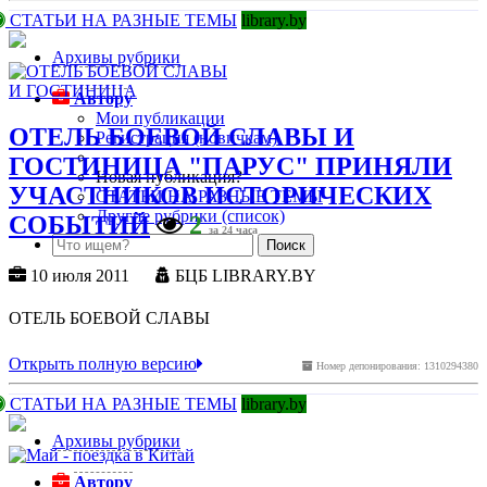
СТАТЬИ НА РАЗНЫЕ ТЕМЫ
library.by
Архивы рубрики
Автору
Мои публикации
ОТЕЛЬ БОЕВОЙ СЛАВЫ И
Регистрация (новичкам)
ГОСТИНИЦА "ПАРУС" ПРИНЯЛИ
Новая публикация?
УЧАСТНИКОВ ИСТОРИЧЕСКИХ
СТАТЬИ НА РАЗНЫЕ ТЕМЫ
Другие рубрики (список)
СОБЫТИЙ
2
за 24 часа
10 июля 2011
БЦБ LIBRARY.BY
ОТЕЛЬ БОЕВОЙ СЛАВЫ
Открыть полную версию
Номер депонирования: 1310294380
СТАТЬИ НА РАЗНЫЕ ТЕМЫ
library.by
Архивы рубрики
Автору