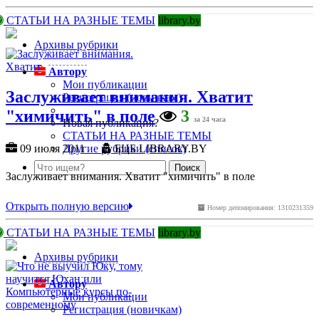
СТАТЬИ НА РАЗНЫЕ ТЕМЫ
library.by
Архивы рубрики
Автору
Мои публикации
Заслуживает внимания. Хватит
Регистрация (новичкам)
"химичить" в поле
3
за 24 часа
Новая публикация?
СТАТЬИ НА РАЗНЫЕ ТЕМЫ
Другие рубрики (список)
09 июля 2011
БЦБ LIBRARY.BY
Заслуживает внимания. Хватит "химичить" в поле
Открыть полную версию
Номер депонирования: 1310231359
СТАТЬИ НА РАЗНЫЕ ТЕМЫ
library.by
Архивы рубрики
Автору
Мои публикации
Регистрация (новичкам)