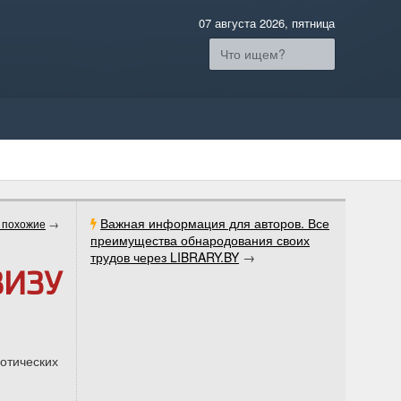
07 августа 2026, пятница
Важная информация для авторов. Все
 похожие
→
преимущества обнародования своих
трудов через LIBRARY.BY
→
ВИЗУ
зотических