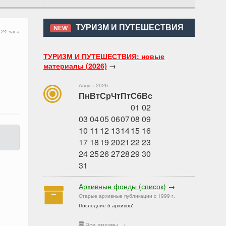
ТУРИЗМ И ПУТЕШЕСТВИЯ
NEW
 24 часа
ТУРИЗМ И ПУТЕШЕСТВИЯ: новые
материалы (2026)
→
Август 2026
Пн
Вт
Ср
Чт
Пт
Сб
Вс
01
02
03
04
05
06
07
08
09
10
11
12
13
14
15
16
17
18
19
20
21
22
23
24
25
26
27
28
29
30
31
Архивные фонды (список)
→
Старые архивные публикации с 1999 г.
Последние 5 архивов:
Все архивы
→