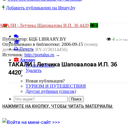
Добавить публикацию на library.by
АКАЛИ | Летчика Шаповалова И.П. 3б 4420
4
Публикатор:
БЦБ LIBRARY.BY
4
за 24 часа
Опубликовано в библиотеке:
2006-09-15
(номер
Печать
депонирования: BY-1158314456)
Источник:
http://portalus.ru
→
Автору
ТАКАЛИ | Летчика Шаповалова И.П. 3б
Редактировать
Удалить
4420
Новая публикация?
ТУРИЗМ И ПУТЕШЕСТВИЯ
Другие рубрики (список)
НАЖМИТЕ НА КНОПКУ, ЧТОБЫ ЧИТАТЬ МАТЕРИАЛЫ: