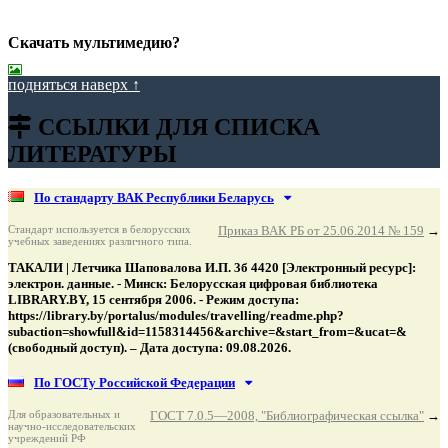
Скачать мультимедию?
подняться наверх ↑
ССЫЛКИ ДЛЯ СПИСКА
ЛИТЕРАТУРЫ
По стандарту ВАК Республики Беларусь
Стандарт используется в белорусских
Приказ ВАК РБ от 25.06.2014 № 159
→
учебных заведениях различного типа.
ТАКАЛИ | Летчика Шаповалова И.П. 3б 4420 [Электронный ресурс]:
электрон. данные. - Минск: Белорусская цифровая библиотека
LIBRARY.BY, 15 сентября 2006. - Режим доступа:
https://library.by/portalus/modules/travelling/readme.php?
subaction=showfull&id=1158314456&archive=&start_from=&ucat=&
(свободный доступ). – Дата доступа: 09.08.2026.
По ГОСТу Российской Федерации
Для образовательных и
ГОСТ 7.0.5—2008, "Библиографическая ссылка"
→
научно-исследовательских
учреждений РФ