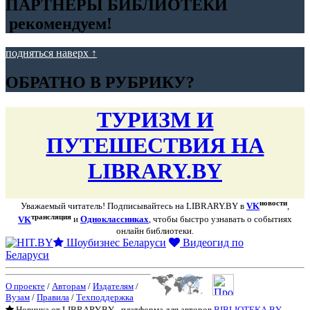
ПАРТНЁРЫ БИБЛИОТЕКИ
рекомендуем!
подняться наверх ↑
ОБРАТНО В РУБРИКУ?
ТУРИЗМ И
ПУТЕШЕСТВИЯ НА
LIBRARY.BY
новости
Уважаемый читатель! Подписывайтесь на LIBRARY.BY в
VK
,
трансляция
VK
и
Одноклассниках
, чтобы быстро узнавать о событиях
онлайн библиотеки.
Шоубизнес Беларуси
Видеогид по
Беларуси
О проекте
/
Авторам
/
Издателям
/
Вузам
/
Правила
/
Техподдержка
Новинка от LIBRARY.BY - платформа для авторов
BIBLIOTEKA.BY
.