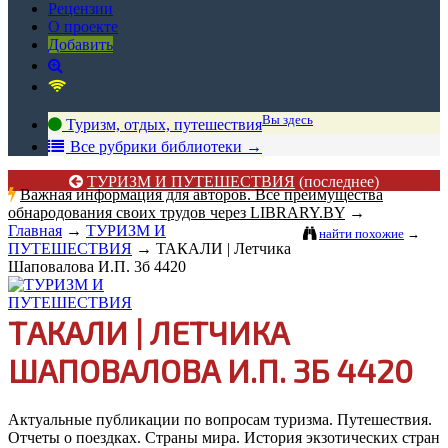
Рецензии
О проекте
Добавить
Вы здесь
Туризм, отдых, путешествия
В
се рубрики библиотеки
→
ТУРИЗМ И ПУТЕШЕСТВИЯ
(последнее)
Важная информация для авторов. Все преимущества
обнародования своих трудов через LIBRARY.BY
→
Главная
→
ТУРИЗМ И
найти похожие
→
ПУТЕШЕСТВИЯ
→
ТАКАЛИ | Летчика
Шаповалова И.П. 3б 4420
ТАКАЛИ | ЛЕТЧИКА
ШАПОВАЛОВА И.П. 3Б 4420
Актуальные публикации по вопросам туризма. Путешествия.
Отчеты о поездках. Страны мира. История экзотических стран