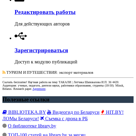
Редактировать работы
Для действующих авторов
Зарегистрироваться
Доступ к модулю публикаций
ТУРИЗМ И ПУТЕШЕСТВИЯ
: экспорт материалов
Скачать бесплатно!
Научная работа
на тему ТАКАЛИ | Летчика Шаповалова И.П. 3б 4420
.
Аудитория:
ученые, педагоги, деятели науки, работники образования, студенты
(
18-50
).
Minsk,
Belarus
.
Research paper
.
Agreement
.
Полезные ссылки
BIBLIOTEKA.BY
Видеогид по Беларуси
HIT.BY!
ЛОМы Беларуси!
Съемка с дрона в РБ
О библиотеке library.by
ТОП-100 статей на library.by за месяц