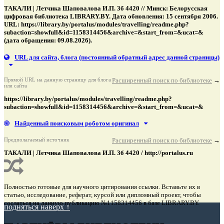
ТАКАЛИ | Летчика Шаповалова И.П. 3б 4420 // Минск: Белорусская
цифровая библиотека LIBRARY.BY. Дата обновления: 15 сентября 2006.
URL: https://library.by/portalus/modules/travelling/readme.php?
subaction=showfull&id=1158314456&archive=&start_from=&ucat=&
(дата обращения: 09.08.2026).
URL для сайта, блога
(постоянный обратный адрес данной страницы)
Прямой URL на данную страницу для блога
Расширенный поиск по библиотеке
→
или сайта
https://library.by/portalus/modules/travelling/readme.php?
subaction=showfull&id=1158314456&archive=&start_from=&ucat=&
Найденный поисковым роботом оригинал
Предполагаемый источник
Расширенный поиск по библиотеке
→
ТАКАЛИ | Летчика Шаповалова И.П. 3б 4420 / http://portalus.ru
Полностью готовые для научного цитирования ссылки. Вставьте их в
статью, исследование, реферат, курсой или дипломный проект, чтобы
сослаться на данную публикацию №1158314456 в базе LIBRARY.BY.
подняться наверх ↑