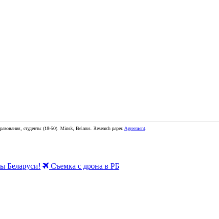
бразования, студенты
(
18-50
).
Minsk, Belarus
.
Research paper
.
Agreement
.
 Беларуси!
Съемка с дрона в РБ