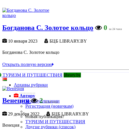
Богданова С. Золотое кольцо
0
за 24 часа
10 января 2023
БЦБ LIBRARY.BY
Богданова С. Золотое кольцо
Открыть полную версию
ТУРИЗМ И ПУТЕШЕСТВИЯ
library.by
Архивы рубрики
Автору
Венеция
2
Мои публикации
за 24 часа
Регистрация (новичкам)
29 декабря 2022
БЦБ LIBRARY.BY
Новая публикация?
ТУРИЗМ И ПУТЕШЕСТВИЯ
Венеция
Другие рубрики (список)