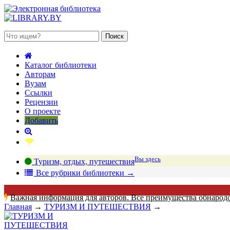
 августа 2026, суббота
Каталог библиотеки
Авторам
Вузам
Ссылки
Рецензии
О проекте
Добавить
Вы здесь
Туризм, отдых, путешествия
В
се рубрики библиотеки
→
Важная информация для авторов. Все преимущества обнарод
Главная
→
ТУРИЗМ И ПУТЕШЕСТВИЯ
→