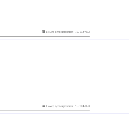
Номер депонирования: 1671124062
Номер депонирования: 1671047023