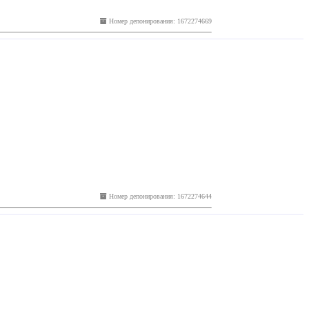
Номер депонирования: 1672274669
Номер депонирования: 1672274644