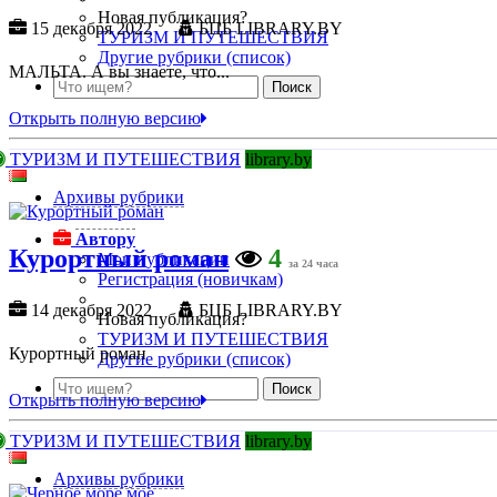
Новая публикация?
15 декабря 2022
БЦБ LIBRARY.BY
ТУРИЗМ И ПУТЕШЕСТВИЯ
Другие рубрики (список)
МАЛЬТА. А вы знаете, что...
Открыть полную версию
ТУРИЗМ И ПУТЕШЕСТВИЯ
library.by
Архивы рубрики
Автору
Курортный роман
4
Мои публикации
за 24 часа
Регистрация (новичкам)
14 декабря 2022
БЦБ LIBRARY.BY
Новая публикация?
ТУРИЗМ И ПУТЕШЕСТВИЯ
Курортный роман
Другие рубрики (список)
Открыть полную версию
ТУРИЗМ И ПУТЕШЕСТВИЯ
library.by
Архивы рубрики