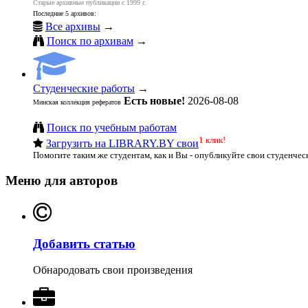
Старые архивные публикации с 1999 г.
Последние 5 архивов:
Все архивы
→
Поиск по архивам
→
Студенческие работы
→
Есть новые!
2026-08-08
Минская коллекция рефератов
Поиск по учебным работам
1 клик!
Загрузить на LIBRARY.BY свои
Помогите таким же студентам, как и Вы - опубликуйте свои студенчес
Меню для авторов
Добавить статью
Обнародовать свои произведения