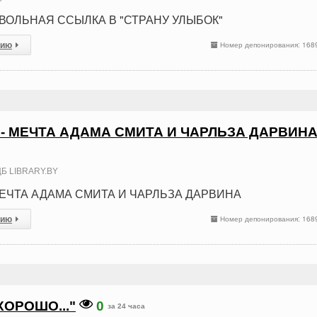
ВОЛЬНАЯ ССЫЛКА В "СТРАНУ УЛЫБОК"
сию
Номер депонирования: 168
- МЕЧТА АДАМА СМИТА И ЧАРЛЬЗА ДАРВИН
Б LIBRARY.BY
ЕЧТА АДАМА СМИТА И ЧАРЛЬЗА ДАРВИНА
сию
Номер депонирования: 168
ХОРОШО..."
0
за 24 часа