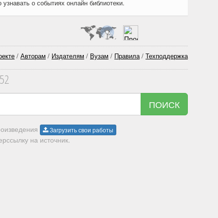
о узнавать о событиях онлайн библиотеки.
оекте
/
Авторам
/
Издателям
/
Вузам
/
Правила
/
Техподдержка
352
ПОИСК
произведения
Загрузить свои работы
рссылку на источник.