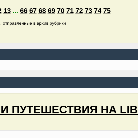
2
13
...
66
67
68
69
70
71
72
73
74
75
, отправленные в архив рубрики
 И ПУТЕШЕСТВИЯ НА LIB