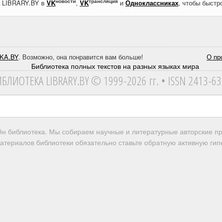
новости
трансляция
а LIBRARY.BY в
VK
,
VK
и
Одноклассниках
, чтобы быстр
KA.BY
. Возможно, она понравится вам больше!
О пр
ИБЛИОТЕКА
LIBRARY.BY © 1999-2026 гг.
• ISSN 2413-6
айн библиотека. Мы собираем научные и литературные авторские 
атериалов библиотеки обязательно ставьте обратную активную гипе