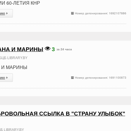
И 60-ЛЕТИЯ КНР
сию
Номер депонирования: 1692107886
АНА И МАРИНЫ
3
за 24 часа
БЦБ LIBRARY.BY
А И МАРИНЫ
сию
Номер депонирования: 1691100873
БРОВОЛЬНАЯ ССЫЛКА В "СТРАНУ УЛЫБОК"
Б LIBRARY.BY