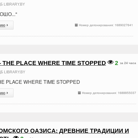
Б LIBRARY.BY
ОШО..."
сию
Номер депонирования: 1689027641
- THE PLACE WHERE TIME STOPPED
2
за 24 часа
Б LIBRARY.BY
THE PLACE WHERE TIME STOPPED
сию
Номер депонирования: 1688855037
МСКОГО ОАЗИСА: ДРЕВНИЕ ТРАДИЦИИ И