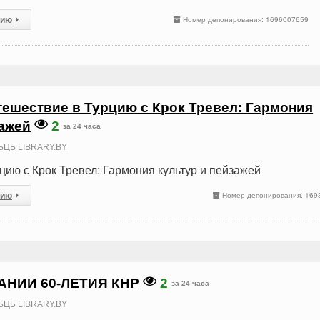
сию
Номер депонирования: 1696007659
тешествие в Турцию с Крок Тревел: Гармония
зажей
2
за 24 часа
БЦБ LIBRARY.BY
цию с Крок Тревел: Гармония культур и пейзажей
сию
Номер депонирования: 169
АНИИ 60-ЛЕТИЯ КНР
2
за 24 часа
БЦБ LIBRARY.BY