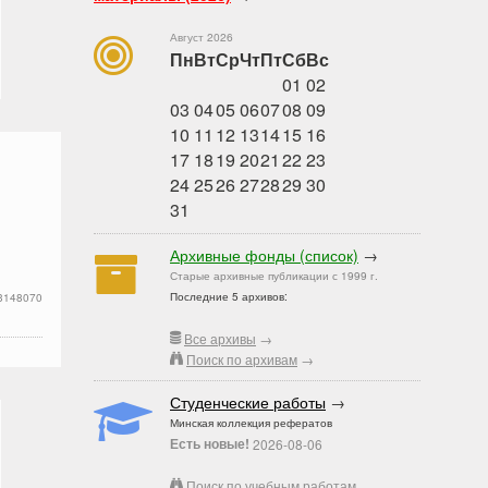
Август 2026
Пн
Вт
Ср
Чт
Пт
Сб
Вс
01
02
03
04
05
06
07
08
09
10
11
12
13
14
15
16
17
18
19
20
21
22
23
24
25
26
27
28
29
30
31
Архивные фонды (список)
→
Старые архивные публикации с 1999 г.
Последние 5 архивов:
3148070
Все архивы
→
Поиск по архивам
→
Студенческие работы
→
Минская коллекция рефератов
Есть новые!
2026-08-06
Поиск по учебным работам