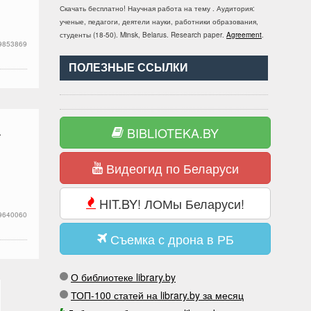
Скачать бесплатно!
Научная работа
на тему
. Аудитория:
ученые, педагоги, деятели науки, работники образования,
студенты
(
18-50
).
Minsk, Belarus
.
Research paper
.
Agreement
.
9853869
ПОЛЕЗНЫЕ ССЫЛКИ
А
BIBLIOTEKA.BY
Видеогид по Беларуси
HIT.BY! ЛОМы Беларуси!
9640060
Съемка с дрона в РБ
О библиотеке library.by
ТОП-100 статей на library.by за месяц