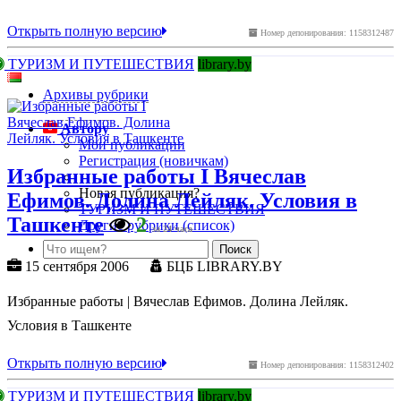
Открыть полную версию
Номер депонирования: 1158312487
ТУРИЗМ И ПУТЕШЕСТВИЯ
library.by
Архивы рубрики
Автору
Мои публикации
Регистрация (новичкам)
Избранные работы I Вячеслав
Новая публикация?
Ефимов. Долина Лейляк. Условия в
ТУРИЗМ И ПУТЕШЕСТВИЯ
Ташкенте
2
Другие рубрики (список)
за 24 часа
15 сентября 2006
БЦБ LIBRARY.BY
Избранные работы | Вячеслав Ефимов. Долина Лейляк.
Условия в Ташкенте
Открыть полную версию
Номер депонирования: 1158312402
ТУРИЗМ И ПУТЕШЕСТВИЯ
library.by