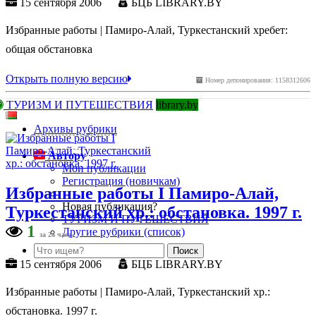
15 сентября 2006
БЦБ LIBRARY.BY
Избранные работы | Памиро-Алай, Туркестанский хребет:
общая обстановка
Открыть полную версию
Номер депонирования: 1158312606
ТУРИЗМ И ПУТЕШЕСТВИЯ
library.by
Архивы рубрики
Автору
Мои публикации
Регистрация (новичкам)
Избранные работы I Памиро-Алай,
Новая публикация?
Туркестанский хр.: обстановка. 1997 г.
ТУРИЗМ И ПУТЕШЕСТВИЯ
1
Другие рубрики (список)
за 24 часа
15 сентября 2006
БЦБ LIBRARY.BY
Избранные работы | Памиро-Алай, Туркестанский хр.:
обстановка. 1997 г.