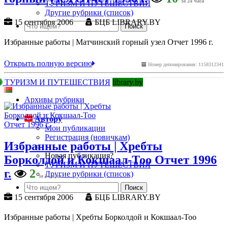
за 24 часа
ТУРИЗМ И ПУТЕШЕСТВИЯ
Другие рубрики (список)
15 сентября 2006
БЦБ LIBRARY.BY
Избранные работы | Матчинский горный узел Отчет 1996 г.
Открыть полную версию
Номер депонирования: 1158312341
ТУРИЗМ И ПУТЕШЕСТВИЯ
library.by
Архивы рубрики
Автору
Мои публикации
Регистрация (новичкам)
Избранные работы | Хребты
Новая публикация?
Борколдой и Кокшаал-Тоо Отчет 1996
ТУРИЗМ И ПУТЕШЕСТВИЯ
г.
2
Другие рубрики (список)
за 24 часа
15 сентября 2006
БЦБ LIBRARY.BY
Избранные работы | Хребты Борколдой и Кокшаал-Тоо