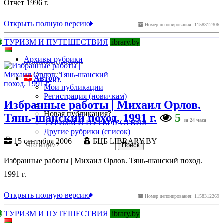
Отчет 1996 г.
Открыть полную версию
Номер депонирования: 1158312306
ТУРИЗМ И ПУТЕШЕСТВИЯ
library.by
Архивы рубрики
Автору
Мои публикации
Регистрация (новичкам)
Избранные работы | Михаил Орлов.
Новая публикация?
Тянь-шанский поход. 1991 г.
5
за 24 часа
ТУРИЗМ И ПУТЕШЕСТВИЯ
Другие рубрики (список)
15 сентября 2006
БЦБ LIBRARY.BY
Избранные работы | Михаил Орлов. Тянь-шанский поход.
1991 г.
Открыть полную версию
Номер депонирования: 1158312269
ТУРИЗМ И ПУТЕШЕСТВИЯ
library.by