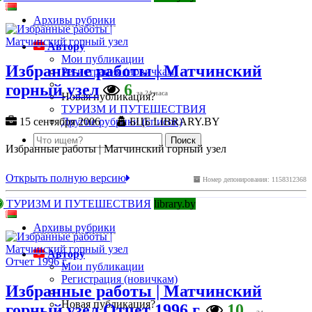
Архивы рубрики
Автору
Мои публикации
Избранные работы | Матчинский
Регистрация (новичкам)
горный узел
6
за 24 часа
Новая публикация?
ТУРИЗМ И ПУТЕШЕСТВИЯ
Другие рубрики (список)
15 сентября 2006
БЦБ LIBRARY.BY
Избранные работы | Матчинский горный узел
Открыть полную версию
Номер депонирования: 1158312368
ТУРИЗМ И ПУТЕШЕСТВИЯ
library.by
Архивы рубрики
Автору
Мои публикации
Регистрация (новичкам)
Избранные работы | Матчинский
Новая публикация?
горный узел Отчет 1996 г.
10