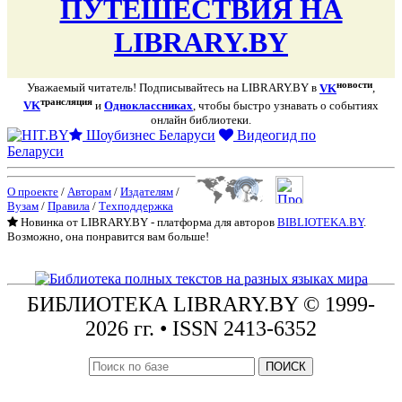
ПУТЕШЕСТВИЯ НА
LIBRARY.BY
новости
Уважаемый читатель! Подписывайтесь на LIBRARY.BY в
VK
,
трансляция
VK
и
Одноклассниках
, чтобы быстро узнавать о событиях
онлайн библиотеки.
Шоубизнес Беларуси
Видеогид по
Беларуси
О проекте
/
Авторам
/
Издателям
/
Вузам
/
Правила
/
Техподдержка
Новинка от LIBRARY.BY - платформа для авторов
BIBLIOTEKA.BY
.
Возможно, она понравится вам больше!
БИБЛИОТЕКА
LIBRARY.BY © 1999-
2026 гг.
• ISSN 2413-6352
ПОИСК