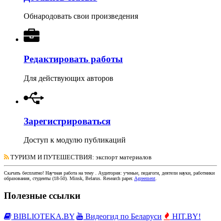
Обнародовать свои произведения
Редактировать работы
Для действующих авторов
Зарегистрироваться
Доступ к модулю публикаций
ТУРИЗМ И ПУТЕШЕСТВИЯ
: экспорт материалов
Скачать бесплатно!
Научная работа
на тему
. Аудитория:
ученые, педагоги, деятели науки, работники
образования, студенты
(
18-50
).
Minsk, Belarus
.
Research paper
.
Agreement
.
Полезные ссылки
BIBLIOTEKA.BY
Видеогид по Беларуси
HIT.BY!