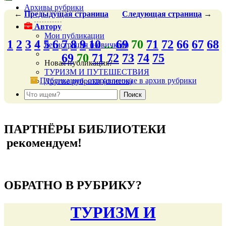
Архивы рубрики
←
Предыдущая
страница
Следующая
страница
→
Автору
Мои публикации
1
2
3
4
5
6
7
8
9
10
...
69
70
71
72
66
67
68
Регистрация (новичкам)
69
70
71
72
73
74
75
Новая публикация?
ТУРИЗМ И ПУТЕШЕСТВИЯ
Публикации, отправленные в архив рубрики
Другие рубрики (список)
подняться наверх ↑
ПАРТНЁРЫ БИБЛИОТЕКИ
рекомендуем!
подняться наверх ↑
ОБРАТНО В РУБРИКУ?
ТУРИЗМ И