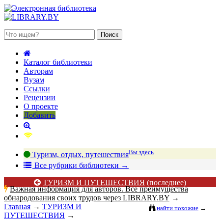
 августа 2026, четверг
Каталог библиотеки
Авторам
Вузам
Ссылки
Рецензии
О проекте
Добавить
Вы здесь
Туризм, отдых, путешествия
В
се рубрики библиотеки
→
ТУРИЗМ И ПУТЕШЕСТВИЯ
(последнее)
Важная информация для авторов. Все преимущества
обнародования своих трудов через LIBRARY.BY
→
Главная
→
ТУРИЗМ И
найти похожие
→
ПУТЕШЕСТВИЯ
→