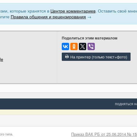
зии, которые хранятся в
Центре комментариев
. Оставить своё мне
чтите
Правила общения и рецензирования
→
Поделиться этим материалом
На принтер (только текст+фото)
le
подняться н
Приказ ВАК РБ от 25.06.2014 № 15
го типа.