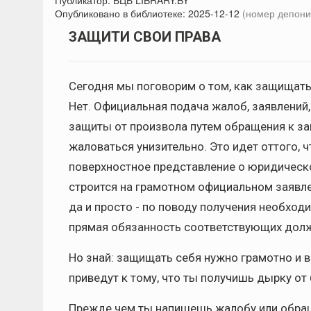
Публикатор:
БЦБ LIBRARY.BY
Опубликовано в библиотеке:
2025-12-12
(номер депони
ЗАЩИТИ СВОИ ПРАВА
Сегодня мы поговорим о том, как защищать 
Нет. Официальная подача жалоб, заявлений
защиты от произвола путем обращения к за
жаловаться унизительно. Это идет оттого, 
поверхностное представление о юридическо
строится на грамотном официальном заявл
да и просто - по поводу получения необхо
прямая обязанность соответствующих долж
Но знай: защищать себя нужно грамотно и 
приведут к тому, что ты получишь дырку от 
Прежде чем ты напишешь жалобу или обращ