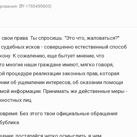
рования: BY-1765495603)
свои права. Ты спросишь: "Это что, жаловаться?"
, судебных исков - совершенно естественный способ
кону. К сожалению, еще бытует мнение, что
что многие наши граждане имеют, мягко говоря,
й процедуре реализации законных прав, которая
ении об ущемлении интересов, об оказании помощи
димой информации. Принимать же действенные меры -
ностных лиц.
вовремя. Без этого твои официальные обращения
бублика.
ение, постарайся четко осмыслить, в чем