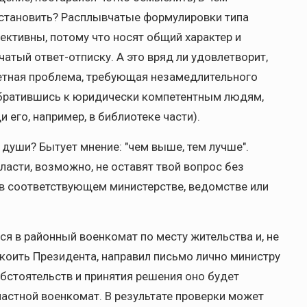
сстановить? Расплывчатые формулировки типа
фективны, потому что носят общий характер и
атый ответ-отписку. А это вряд ли удовлетворит,
ретная проблема, требующая незамедлительного
 обратившись к юридически компетентным людям,
 его, например, в библиотеке части).
 души? Бытует мнение: "чем выше, тем лучше".
асти, возможно, не оставят твой вопрос без
 в соответствующем министерстве, ведомстве или
ся в районный военкомат по месту жительства и, не
коить Президента, направил письмо лично министру
обстоятельств и принятия решения оно будет
ластной военкомат. В результате проверки может