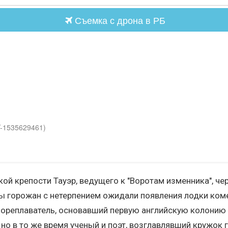
Съемка с дрона в РБ
Y-1535629461)
ской крепости Тауэр, ведущего к "Воротам изменника", 
ы горожан с нетерпением ожидали появления лодки коме
ореплаватель, основавший первую английскую колонию в 
но в то же время ученый и поэт, возглавлявший кружок 