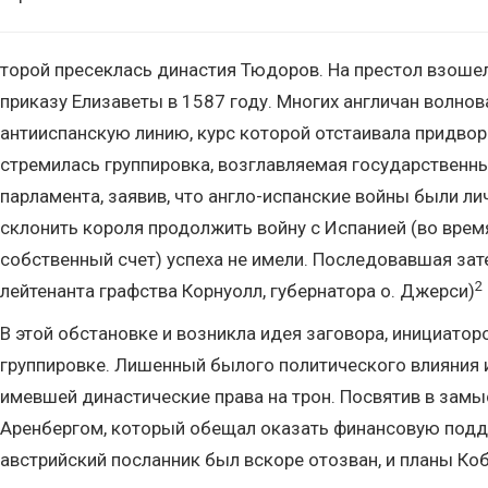
торой пресеклась династия Тюдоров. На престол взоше
приказу Елизаветы в 1587 году. Многих англичан волно
антииспанскую линию, курс которой отстаивала придворн
стремилась группировка, возглавляемая государственны
парламента, заявив, что англо-испанские войны были л
склонить короля продолжить войну с Испанией (во вре
собственный счет) успеха не имели. Последовавшая зат
2
лейтенанта графства Корнуолл, губернатора о. Джерси)
В этой обстановке и возникла идея заговора, инициато
группировке. Лишенный былого политического влияния и
имевшей династические права на трон. Посвятив в замы
Аренбергом, который обещал оказать финансовую подде
австрийский посланник был вскоре отозван, и планы Ко