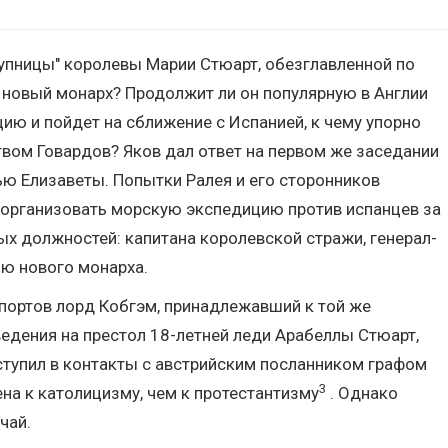
тупницы" королевы Марии Стюарт, обезглавленной по
т новый монарх? Продолжит ли он популярную в Англии
цию и пойдет на сближение с Испанией, к чему упорно
вом Говардов? Яков дал ответ на первом же заседании
ью Елизаветы. Попытки Ралея и его сторонников
 организовать морскую экспедицию против испанцев за
ых должностей: капитана королевской стражи, генерал-
ю нового монарха.
 портов лорд Кобгэм, принадлежавший к той же
ведения на престол 18-летней леди Арабеллы Стюарт,
вступил в контакты с австрийским посланником графом
3
на к католицизму, чем к протестантизму
. Однако
чай.