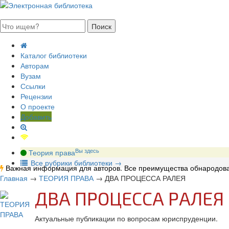
августа 2026, суббота
Каталог библиотеки
Авторам
Вузам
Ссылки
Рецензии
О проекте
Добавить
Вы здесь
Теория права
В
се рубрики библиотеки
→
Важная информация для авторов. Все преимущества обнародова
Главная
→
ТЕОРИЯ ПРАВА
→
ДВА ПРОЦЕССА РАЛЕЯ
ДВА ПРОЦЕССА РАЛЕЯ
Актуальные публикации по вопросам юриспруденции.