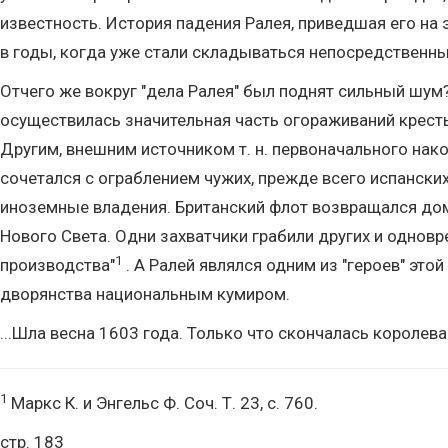
известность. История падения Ралея, приведшая его на 
в годы, когда уже стали складываться непосредственн
Отчего же вокруг "дела Ралея" был поднят сильный шум
осуществилась значительная часть огораживаний крест
Другим, внешним источником т. н. первоначального нак
сочетался с ограблением чужих, прежде всего испански
иноземные владения. Британский флот возвращался дом
Нового Света. Одни захватчики грабили других и однов
1
производства"
. А Ралей являлся одним из "героев" это
дворянства национальным кумиром.
...Шла весна 1603 года. Только что скончалась королева
1
Маркс К. и Энгельс Ф. Соч. Т. 23, с. 760.
стр. 183