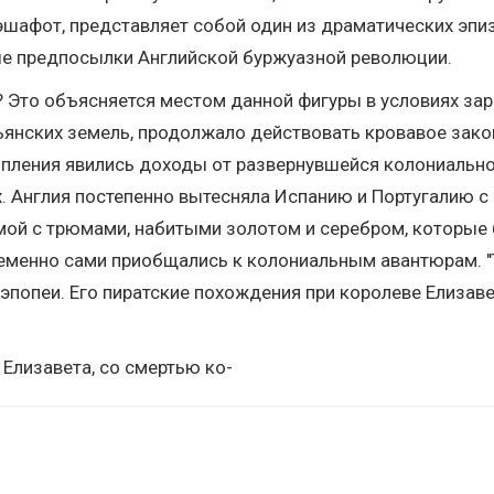
эшафот, представляет собой один из драматических эпизо
ые предпосылки Английской буржуазной революции.
? Это объясняется местом данной фигуры в условиях за
ьянских земель, продолжало действовать кровавое зако
опления явились доходы от развернувшейся колониальной
х. Англия постепенно вытесняла Испанию и Португалию с
ой с трюмами, набитыми золотом и серебром, которые 
ременно сами приобщались к колониальным авантюрам. "
й эпопеи. Его пиратские похождения при королеве Елизав
 Елизавета, со смертью ко-