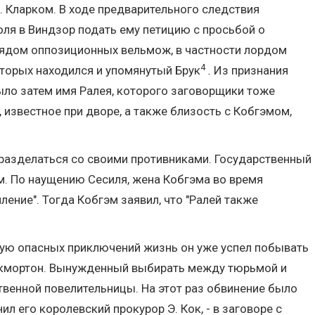
Г. Кларком. В ходе предварительного следствия
ля в Виндзор подать ему петицию с просьбой о
 рядом оппозиционных вельмож, в частности лордом
4
оторых находился и упомянутый Брук
.
Из признания
ыло затем имя Ралея, которого заговорщики тоже
известное при дворе, а также близость с Кобгэмом,
 разделаться со своими противниками. Государственный
м. По наущению Сесиля, жена Кобгэма во время
ление". Тогда Кобгэм заявил, что "Ралей также
лную опасных приключений жизнь он уже успел побывать
Трокмортон. Вынужденный выбирать между тюрьмой и
твенной повелительницы. На этот раз обвинение было
л его королевский прокурор Э. Кок, - в заговоре с