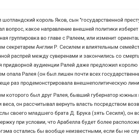
л шотландский король Яков, сын "государственной прес
вал вопрос, какое направление внешней политики избере
ая группировка во главе с Ралеем, или изменит ориента
м секретарем Англии Р. Сесилем и влиятельным семейст
ичной распрей между суверенами и закончились со смерт
мя придворной аудиенции Ралей даже предложил королю
ем опала Ралея (он был лишен почти всех государственн
еще раз продемонстрировала внешнеполитическую лини
ром которого был друг Ралея, бывший губернатор южных
 веса, он рассчитывал вернуть власть посредством воз
слы своего младшего брата Д. Брука (зять Сесиля), он 
ржку при условии, что Арабелла будет более расположе
бгэма остались бы вообще неизвестными, если бы не слу