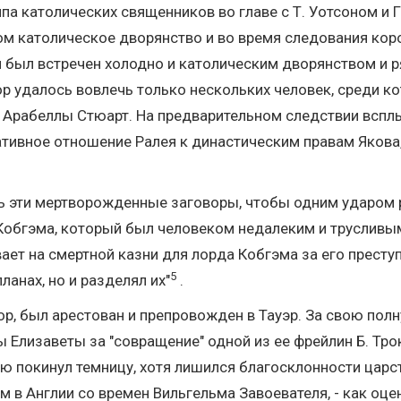
ппа католических священников во главе с Т. Уотсоном и 
м католическое дворянство и во время следования коро
ан был встречен холодно и католическим дворянством и
ор удалось вовлечь только нескольких человек, среди к
и Арабеллы Стюарт. На предварительном следствии вспл
тивное отношение Ралея к династическим правам Якова, 
ать эти мертворожденные заговоры, чтобы одним ударом
 Кобгэма, который был человеком недалеким и трусливы
ает на смертной казни для лорда Кобгэма за его преступ
5
ланах, но и разделял их"
.
ор, был арестован и препровожден в Тауэр. За свою по
евы Елизаветы за "совращение" одной из ее фрейлин Б. 
лю покинул темницу, хотя лишился благосклонности царс
в Англии со времен Вильгельма Завоевателя, - как оцени