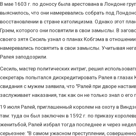
В мае 1603 г. по доносу была арестована в Лондоне гру
выяснилось, что они намеревались собрать под Лондоно
восстановлении в стране католицизма. Однако этот пл
Грэем, которого они посвятили в свои замыслы. В загов
своего зятя Сесиль узнал о планах Кобгэма в отношени
намеревались посвятить в свои замыслы. Учитывая нега
Ралея заподозрили.
Сесиль, мастер политических интриг, решил использов
секретарь попытался дискредитировать Ралея в глазах
свидания с мужем заявила, что "Ралей при дворе настаив
заслуживает наказания, так как он не только знал о его п
19 июля Ралей, приглашенный королем на охоту в Виндз
там: туда он был заключен в 1592 г. по приказу корол
женитьбой, Ралей избрал тогда последнее и через неде
серьезнее: "В самом ужасном преступлении, совершенном 