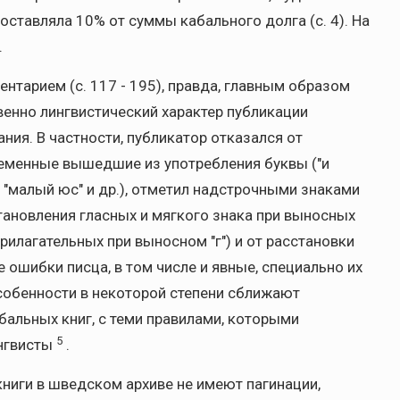
ставляла 10% от суммы кабального долга (с. 4). На
.
тарием (с. 117 - 195), правда, главным образом
енно лингвистический характер публикации
ния. В частности, публикатор отказался от
ременные вышедшие из употребления буквы ("и
ита", "малый юс" и др.), отметил надстрочными знаками
тановления гласных и мягкого знака при выносных
прилагательных при выносном "г") и от расстановки
е ошибки писца, в том числе и явные, специально их
особенности в некоторой степени сближают
бальных книг, с теми правилами, которыми
5
ингвисты
.
книги в шведском архиве не имеют пагинации,