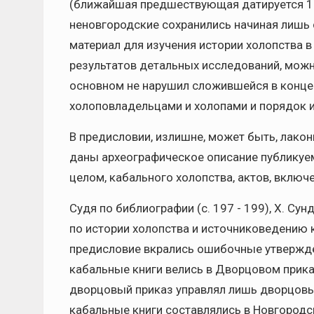
(ближайшая предшествующая датируется 160
неновгородские сохранились начиная лишь с 
материал для изучения истории холопства 
результатов детальных исследований, можн
основном не нарушил сложившейся в конце
холоповладельцами и холопами и порядок и
В предисловии, излишне, может быть, лакон
даны археографическое описание публикуемы
целом, кабального холопства, актов, включенн
Судя по библиографии (с. 197 - 199), Х. Су
по истории холопства и источниковедению к
предисловие вкрались ошибочные утверждени
кабальные книги велись в Дворцовом приказ
дворцовый приказ управлял лишь дворцовы
кабальные книги составлялись в Новгородск