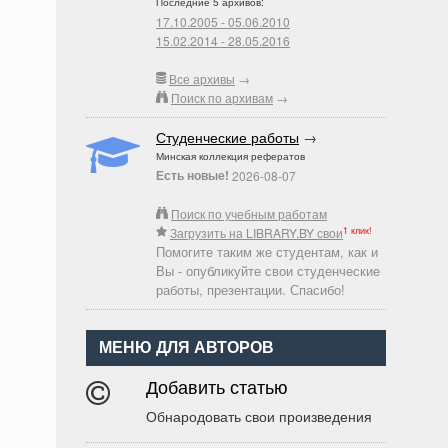
Последние 5 архивов:
17.10.2005 - 05.06.2010
15.02.2014 - 28.05.2016
Все архивы
→
Поиск по архивам
→
Студенческие работы
→
Минская коллекция рефератов
Есть новые!
2026-08-07
Поиск по учебным работам
1 клик!
Загрузить на LIBRARY.BY свои
Помогите таким же студентам, как и
Вы - опубликуйте свои студенческие
работы, презентации. Спасибо!
МЕНЮ ДЛЯ АВТОРОВ
Добавить статью
Обнародовать свои произведения