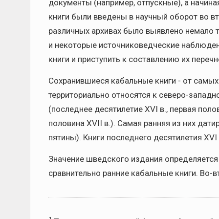
документы (например, отпускные), а начина
книги были введены в научный оборот во в
различных архивах было выявлено немало та
и некоторые источниковедческие наблюден
книги и приступить к составлению их переч
Сохранившиеся кабальные книги - от самых п
территориально относятся к северо-западн
(последнее десятилетие XVI в., первая полови
половина XVII в.). Самая ранняя из них дат
пятины). Книги последнего десятилетия XV
Значение шведского издания определяется т
сравнительно ранние кабальные книги. Во-в