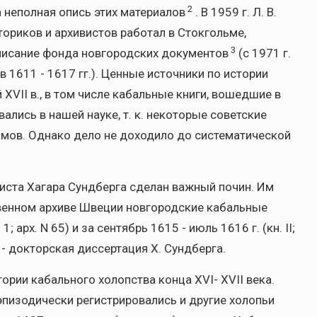
2
а неполная опись этих материалов
. В 1959 г. Л. В.
ториков и архивистов работал в Стокгольме,
3
описание фонда новгородских документов
(с 1971 г.
 1611 - 1617 гг.). Ценные источники по истории
 XVII в., в том числе кабальные книги, вошедшие в
ались в нашей науке, т. к. некоторые советские
ьмов. Однако дело не доходило до систематической
иста Хагара Сундберга сделан важный почин. Им
венном архиве Швеции новгородские кабальные
 1; арх. N 65) и за сентябрь 1615 - июль 1616 г. (кн. II;
 - докторская диссертация Х. Сундберга.
ории кабального холопства конца XVI- XVII века.
 эпизодически регистрировались и другие холопьи