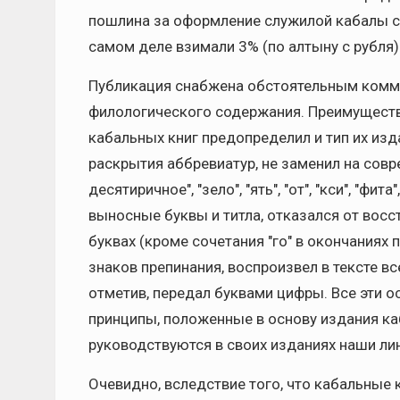
пошлина за оформление служилой кабалы со
самом деле взимали 3% (по алтыну с рубля)
Публикация снабжена обстоятельным коммен
филологического содержания. Преимуществ
кабальных книг предопределил и тип их изда
раскрытия аббревиатур, не заменил на сов
десятиричное", "зело", "ять", "от", "кси", "ф
выносные буквы и титла, отказался от восс
буквах (кроме сочетания "го" в окончаниях 
знаков препинания, воспроизвел в тексте вс
отметив, передал буквами цифры. Все эти 
принципы, положенные в основу издания ка
руководствуются в своих изданиях наши л
Очевидно, вследствие того, что кабальные 