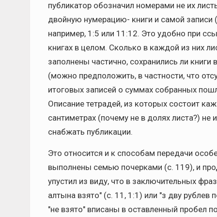
публикатор обозначил номерами не их листы
двойную нумерацию- книги и самой записи (161
например, 1:5 или 11:12. Это удобно при сс
книгах в целом. Сколько в каждой из них ли
заполнены частично, сохранились ли книги 
(можно предположить, в частности, что отсу
итоговых записей о суммах собранных пошли
Описание тетрадей, из которых состоит кажд
сантиметрах (почему не в долях листа?) н
снабжать публикации.
Это относится и к способам передачи особе
выполнены семью почерками (с. 119), и прод
упустил из виду, что в заключительных фра
алтына взято" (с. 11, 1:1) или "з дву рублев 
"не взято" вписаны в оставленный пробел 