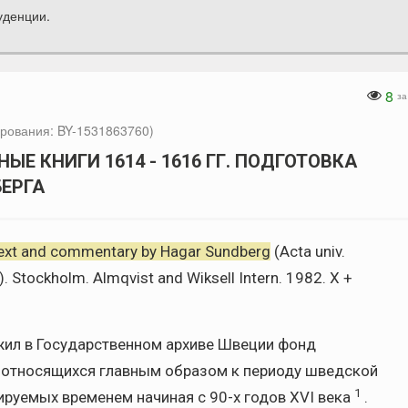
уденции.
8
за
рования: BY-1531863760)
ЫЕ КНИГИ 1614 - 1616 ГГ. ПОДГОТОВКА
БЕРГА
Text and commentary by Hagar Sundberg
(Acta univ.
). Stockholm. Almqvist and Wiksell Intern. 1982. X +
ружил в Государственном архиве Швеции фонд
 относящихся главным образом к периоду шведской
1
тируемых временем начиная с 90-х годов XVI века
.