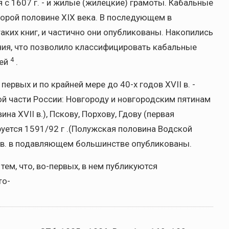
я с 1607 г. - и жилые (жилецкие) грамоты. Кабальные
торой половине XIX века. В последующем в
ких книг, и частично они опубликованы. Накопились
ия, что позволило классифицировать кабальные
4
ней
.
ервых и по крайней мере до 40-х годов XVII в. -
ой части России: Новгороду и новгородским пятинам
на XVII в.), Пскову, Порхову, Гдову (первая
ируется 1591/92 г .(Полужская половина Водской
I в. в подавляющем большинстве опубликованы.
ем, что, во-первых, в нем публикуются
то-