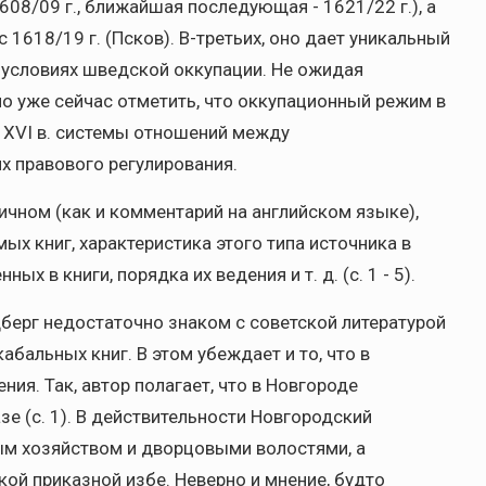
8/09 г., ближайшая последующая - 1621/22 г.), а
1618/19 г. (Псков). В-третьих, оно дает уникальный
в условиях шведской оккупации. Не ожидая
о уже сейчас отметить, что оккупационный режим в
 XVI в. системы отношений между
х правового регулирования.
ичном (как и комментарий на английском языке),
х книг, характеристика этого типа источника в
ых в книги, порядка их ведения и т. д. (с. 1 - 5).
ндберг недостаточно знаком с советской литературой
абальных книг. В этом убеждает и то, что в
я. Так, автор полагает, что в Новгороде
е (с. 1). В действительности Новгородский
м хозяйством и дворцовыми волостями, а
ой приказной избе. Неверно и мнение, будто