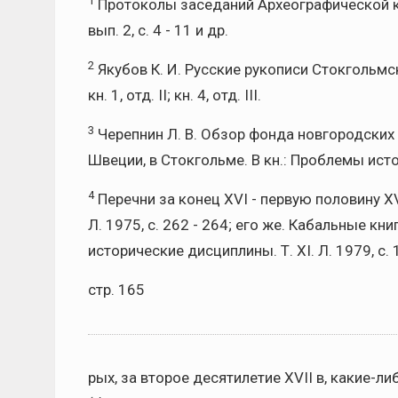
1
Протоколы заседаний Археографической коми
вып. 2, с. 4 - 11 и др.
2
Якубов К. И. Русские рукописи Стокгольмск
кн. 1, отд. II; кн. 4, отд. III.
3
Черепнин Л. В. Обзор фонда новгородских
Швеции, в Стокгольме. В кн.: Проблемы исто
4
Перечни за конец XVI - первую половину XVII
Л. 1975, с. 262 - 264; его же. Кабальные кн
исторические дисциплины. Т. XI. Л. 1979, с. 
стр. 165
рых, за второе десятилетие XVII в, какие-