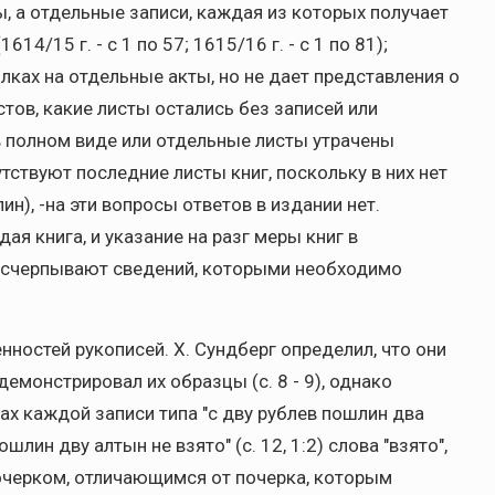
, а отдельные записи, каждая из которых получает
4/15 г. - с 1 по 57; 1615/16 г. - с 1 по 81);
ылках на отдельные акты, но не дает представления о
стов, какие листы остались без записей или
в полном виде или отдельные листы утрачены
тствуют последние листы книг, поскольку в них нет
н), -на эти вопросы ответов в издании нет.
ая книга, и указание на разг меры книг в
е исчерпывают сведений, которыми необходимо
нностей рукописей. Х. Сундберг определил, что они
емонстрировал их образцы (с. 8 - 9), однако
зах каждой записи типа "с дву рублев пошлин два
пошлин дву алтын не взято" (с. 12, 1:2) слова "взято",
почерком, отличающимся от почерка, которым