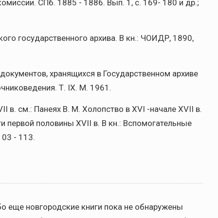
ссии. СПб. 1885 - 1886. Вып. 1, с. 169- 180 и др.;
ого государственного архива. В кн.: ЧОИДР, 1890,
 документов, хранящихся в Государственном архиве
чниковедения. Т. IX. М. 1961.
 в. см.: Панеях В. М. Холопство в XVI -начале XVII в.
иги первой половины XVII в. В кн.: Вспомогательные
103 - 113.
либо еще новгородские книги пока не обнаружены