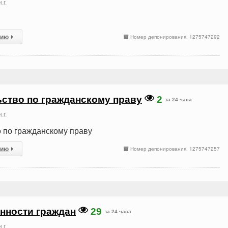
.г.
сию
Номер депонирования: 1275747292
ство по гражданскому праву
2
за 24 часа
.г.
 по гражданскому праву
сию
Номер депонирования: 1275747257
нности граждан
29
за 24 часа
.г.