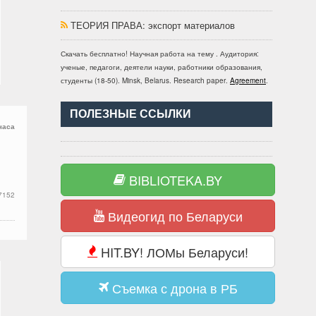
ТЕОРИЯ ПРАВА
: экспорт материалов
Скачать бесплатно!
Научная работа
на тему
. Аудитория:
ученые, педагоги, деятели науки, работники образования,
студенты
(
18-50
).
Minsk, Belarus
.
Research paper
.
Agreement
.
ПОЛЕЗНЫЕ ССЫЛКИ
часа
BIBLIOTEKA.BY
7152
Видеогид по Беларуси
HIT.BY! ЛОМы Беларуси!
Съемка с дрона в РБ