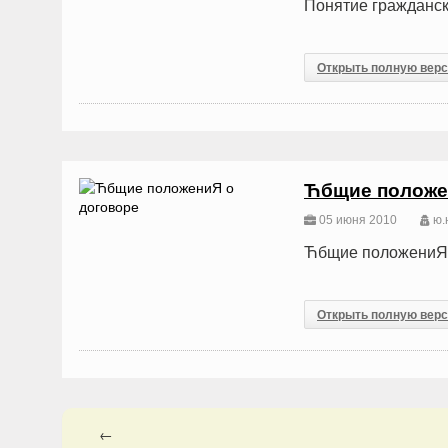
Понятие гражданск
Открыть полную вер
Ћбщие положе
05 июня 2010
ю.н
Ћбщие положениЯ 
Открыть полную вер
←