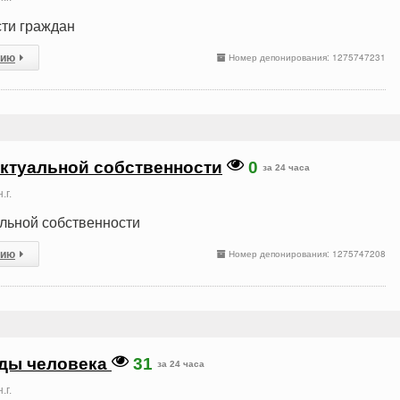
ти граждан
сию
Номер депонирования: 1275747231
ктуальной собственности
0
за 24 часа
.г.
льной собственности
сию
Номер депонирования: 1275747208
оды человека
31
за 24 часа
.г.