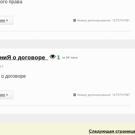
ого права
сию
Номер депонирования: 1275747091
ниЯ о договоре
1
за 24 часа
.г.
о договоре
сию
Номер депонирования: 1275747067
Следующая
страниц