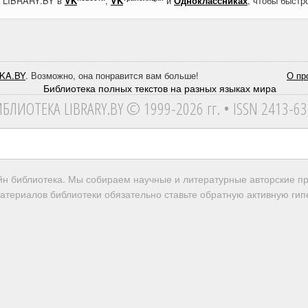
а LIBRARY.BY в
VK
,
VK
и
Одноклассниках
, чтобы быстр
KA.BY
. Возможно, она понравится вам больше!
О пр
ИБЛИОТЕКА
LIBRARY.BY © 1999-2026 гг.
• ISSN 2413-6
айн библиотека. Мы собираем научные и литературные авторские 
атериалов библиотеки обязательно ставьте обратную активную гипе