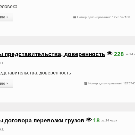
еловека
сию
Номер депонирования: 1275747183
ы представительства, доверенность
228
за 24 
.г.
едставительства, доверенность
сию
Номер депонирования: 127574
ы договора перевозки грузов
18
за 24 часа
.г.