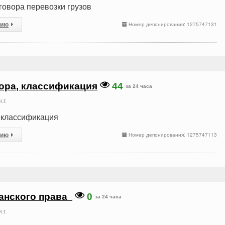
говора перевозки грузов
сию
Номер депонирования: 1275747131
ора, классификация
44
за 24 часа
.г.
 классификация
сию
Номер депонирования: 1275747113
анского права
0
за 24 часа
.г.