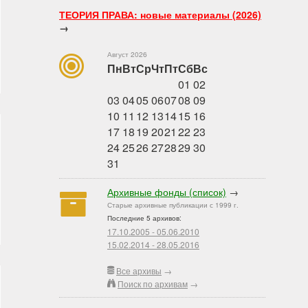
ТЕОРИЯ ПРАВА: новые материалы (2026)
→
Август 2026
Пн
Вт
Ср
Чт
Пт
Сб
Вс
01
02
03
04
05
06
07
08
09
10
11
12
13
14
15
16
17
18
19
20
21
22
23
24
25
26
27
28
29
30
31
Архивные фонды (список)
→
Старые архивные публикации с 1999 г.
Последние 5 архивов:
17.10.2005 - 05.06.2010
15.02.2014 - 28.05.2016
Все архивы
→
Поиск по архивам
→