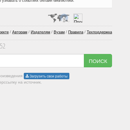
о узнавать о событиях онлайн библиотеки.
оекте
/
Авторам
/
Издателям
/
Вузам
/
Правила
/
Техподдержка
352
ПОИСК
произведения
Загрузить свои работы
рссылку на источник.